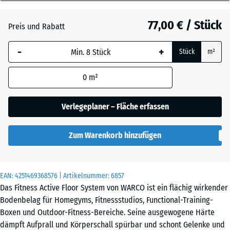
28
Dunkelgrauer
mm
Granit
77,00 € / Stück
Preis und Rabatt
Die gewählte, blau
-
+
Stück
m²
umrandete
Englischer
Abmessung wird
Rasen
0
m²
(sofern in den
Produktdaten nicht
anders angegeben)
Verlegeplaner – Fläche erfassen
Feuersglut
für die
Bedarfsberechnung
Zum Warenkorb hinzufügen
verwendet.
Grauer
Granit
97,1
x
EAN:
4251469368576
| Artikelnummer:
6857
97,1
Das Fitness Active Floor System von WARCO ist ein flächig wirkender
x
Lavendel
Bodenbelag für Homegyms, Fitnessstudios, Functional-Training-
2,8
Boxen und Outdoor-Fitness-Bereiche. Seine ausgewogene Härte
cm
dämpft Aufprall und Körperschall spürbar und schont Gelenke und