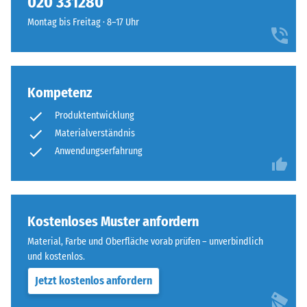
020 331280
steht
Zahnform
beispielsweise
Montag bis Freitag · 8–17 Uhr
sorgt
der
für
Skalenwert
einen
2
besonders
für
Kompetenz
stabilen
eine
Plattenverbund
scheinbare
Produktentwicklung
und
Dichte
Materialverständnis
verhindert
zwischen
Anwendungserfahrung
ein
780
Aufeinanderrutschen
und
der
840
Zähne.
kg/m³.
Kostenloses Muster anfordern
Diese
Die
Platte
Material, Farbe und Oberfläche vorab prüfen – unverbindlich
physikalische
ist
und kostenlos.
Dichte,
als
auch
Jetzt kostenlos anfordern
Deckplatte
als
in