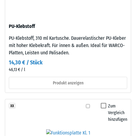
Dichte
Gummigranulat
eines
mittlerer
Materials
Körnung,
beschreibt
PU-Klebstoff
gebunden
das
mit
Verhältnis
PU-Klebstoff, 310 ml Kartusche. Dauerelastischer PU-Kleber
Polyurethan.
seiner
mit hoher Klebekraft. Für innen & außen. Ideal für WARCO-
Die
Masse
Platten, Leisten und Palisaden.
Abkürzung
zu
14,30 € / Stück
ELT
seinem
46,13 € / l
steht
Gesamtvolumen,
für
einschließlich
Produkt anzeigen
„End
aller
of
Poren,
Life
Hohlräume
Zum
XX
Tyres"
und
Vergleich
–
Lufteinschlüsse.
hinzufügen
das
Bei
Granulat
den
stammt