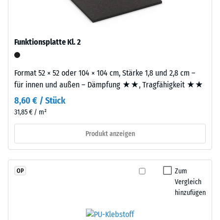
(Ethylen-
2
Propylen-
Dien-
=
Kautschuk),
Funktionsplatte Kl. 2
780
gebunden
bis
mit
Format 52 × 52 oder 104 × 104 cm, Stärke 1,8 und 2,8 cm –
Polyurethan.
840
für innen und außen – Dämpfung ★★, Tragfähigkeit ★★
Die
kg/m³
Nutzschicht
8,60 € / Stück
ist
31,85 € / m²
offenporig
angelegt.
Produkt anzeigen
/ 5
Die
Basisschicht
besteht
Zum
OP
aus
Vergleich
gereinigtem,
hinzufügen
Die
schwarzem
scheinbare
ELT-