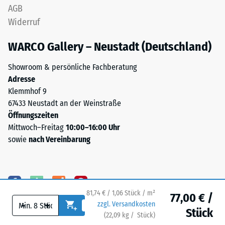
die
AGB
Sie
Kanten
wird
Widerruf
rechtwinklig
in
geschnitten
WARCO Gallery – Neustadt (Deutschland)
Einheiten
sind
wie
–
Showroom & persönliche Fachberatung
g/cm³
ohne
Adresse
oder
Fase
Klemmhof 9
kg/m³
–
67433 Neustadt an der Weinstraße
angegeben.
entsteht
Öffnungszeiten
Zum
lediglich
Mittwoch–Freitag
10:00–16:00 Uhr
Vergleich:
eine
sowie
nach Vereinbarung
Wasser
kaum
hat
sichtbare
bei
Haarfuge.
4
°C
81,74 € / 1,06 Stück / m²
77,00 € /
Struktur
eine
-
+
zzgl. Versandkosten
Stück
der
Dichte
(
22,09
kg
/ Stück)
Ihr sicherer Bodenbelag.