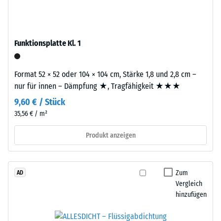
Produkten
aus
von
dem
WARCO
Recycling
liegt
Funktionsplatte Kl. 1
von
dieser
Altreifen.
Wert
Die
Format 52 × 52 oder 104 × 104 cm, Stärke 1,8 und 2,8 cm –
typischerweise
Basisschicht
nur für innen – Dämpfung ★, Tragfähigkeit ★★★
zwischen
wird
600
9,60 € / Stück
mit
und
35,56 € / m²
Standarddichte
1250
gepresst.
kg/m³.
Produkt anzeigen
Um
die
Einbau
scheinbare
–
Zum
AD
Dichte
Verarbeitung
Vergleich
eines
–
hinzufügen
bestimmten
Montage
Produkts