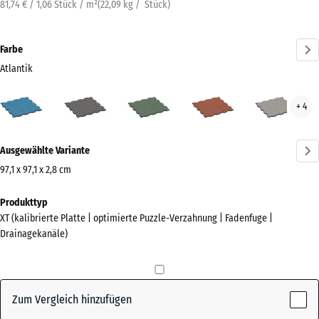
81,74 € / 1,06 Stück / m²
(
22,09
kg
/ Stück)
Farbe
Atlantik
Atlantik
Dunkelgrauer
Englischer
Feuersglut
Grau
+ 4
(active)
Granit
Rasen
Gran
Mehr
Ausgewählte Variante
Informationen
zu
97,1 x 97,1 x 2,8 cm
den
Abmessungen
Produkttyp
Farben?
für
XT (kalibrierte Platte | optimierte Puzzle-Verzahnung | Fadenfuge |
den
Farbpalette
Drainagekanäle)
Versand
anzeigen
1010
(active)
Atlantik
x
1010
Zum Vergleich hinzufügen
x