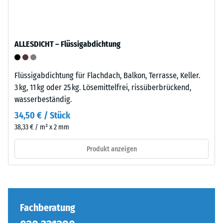
anschaulich
darzustellen,
verwendet
ALLESDICHT – Flüssigabdichtung
WARCO
eine
Die
Skala
Puzzleverzahnung
Flüssigabdichtung für Flachdach, Balkon, Terrasse, Keller.
von
ist
3 kg, 11 kg oder 25 kg. Lösemittelfrei, rissüberbrückend,
1
mit
wasserbeständig.
bis
gerundeten,
34,50 € / Stück
5,
wellenförmigen
38,33 € / m² x 2 mm
wobei
Zähnen
jeder
an
Produkt anzeigen
Skalenwert
allen
einem
vier
bestimmten
Seiten
Dichtebereich
ausgebildet.
entspricht.
Die
Fachberatung
So
runde