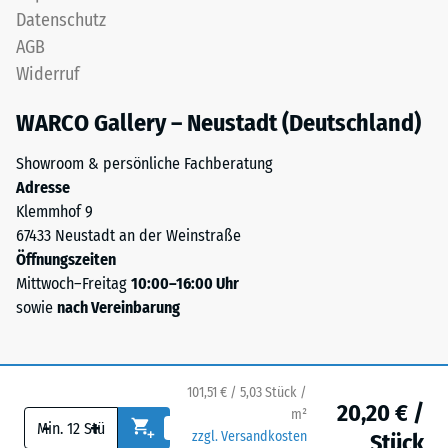
Schicht
Datenschutz
an.
lagestabil.
AGB
Sie
Da
wird
Widerruf
die
in
Kanten
WARCO Gallery – Neustadt (Deutschland)
Einheiten
rechtwinklig
wie
geschnitten
Showroom & persönliche Fachberatung
g/cm³
sind
Adresse
oder
–
Klemmhof 9
kg/m³
ohne
67433 Neustadt an der Weinstraße
angegeben.
Fase
Öffnungszeiten
Zum
–
Mittwoch–Freitag
10:00–16:00 Uhr
Vergleich:
entsteht
sowie
nach Vereinbarung
Wasser
lediglich
hat
eine
bei
kaum
4
101,51 € / 5,03 Stück /
sichtbare
°C
20,20 € /
m²
Haarfuge.
-
+
eine
zzgl. Versandkosten
Stück