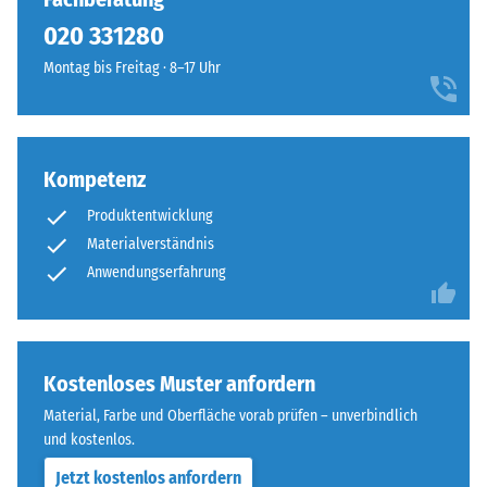
So
ausgebildet.
020 331280
steht
Die
beispielsweise
Montag bis Freitag · 8–17 Uhr
runde
der
Zahnform
Skalenwert
sorgt
2
für
für
Kompetenz
einen
eine
besonders
scheinbare
Produktentwicklung
stabilen
Dichte
Materialverständnis
Plattenverbund
zwischen
Anwendungserfahrung
und
780
verhindert
und
ein
840
Aufeinanderrutschen
kg/m³.
Kostenloses Muster anfordern
der
Die
Zähne.
Material, Farbe und Oberfläche vorab prüfen – unverbindlich
physikalische
Diese
und kostenlos.
Dichte,
Platte
auch
Jetzt kostenlos anfordern