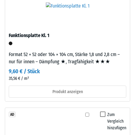
–
den
das
Produkten
Granulat
von
stammt
WARCO
aus
liegt
Funktionsplatte Kl. 1
dem
dieser
Recycling
Wert
von
Format 52 × 52 oder 104 × 104 cm, Stärke 1,8 und 2,8 cm –
typischerweise
Altreifen.
nur für innen – Dämpfung ★, Tragfähigkeit ★★★
zwischen
Die
600
9,60 € / Stück
Basisschicht
und
35,56 € / m²
wird
1250
mit
kg/m³.
Produkt anzeigen
Standarddichte
Um
gepresst.
die
scheinbare
Zum
AD
Dichte
Einbau
Vergleich
eines
–
hinzufügen
bestimmten