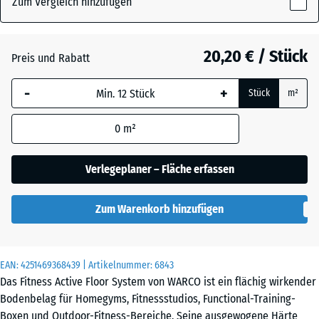
Zum Vergleich hinzufügen
x
28
mm
Atlantik
20,20 € / Stück
Preis und Rabatt
Die gewählte, blau
-
+
Stück
m²
umrandete
Dunkelgrauer
Abmessung wird
Granit
0
m²
(sofern in den
Produktdaten nicht
anders angegeben)
Verlegeplaner – Fläche erfassen
Feuersglut
für die
Bedarfsberechnung
Zum Warenkorb hinzufügen
verwendet.
Grauer
44,6
Granit
x
EAN:
4251469368439
| Artikelnummer:
6843
44,6
Das Fitness Active Floor System von WARCO ist ein flächig wirkender
×
Bodenbelag für Homegyms, Fitnessstudios, Functional-Training-
2,8
Boxen und Outdoor-Fitness-Bereiche. Seine ausgewogene Härte