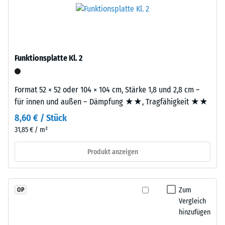
schadstofffreiem
Platte.
Skalenwert
EPDM-
2
Granulat
(Ethylen-
=
Propylen-
Funktionsplatte Kl. 2
780
Dien-
bis
Kautschuk),
Format 52 × 52 oder 104 × 104 cm, Stärke 1,8 und 2,8 cm –
gebunden
840
für innen und außen – Dämpfung ★★, Tragfähigkeit ★★
mit
kg/m³
Polyurethan.
8,60 € / Stück
Die
31,85 € / m²
Nutzschicht
ist
Produkt anzeigen
/ 5
offenporig
angelegt.
Die
Zum
OP
Basisschicht
Vergleich
besteht
hinzufügen
Die
aus