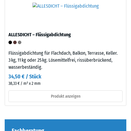
Verarbeitung
Produkts
–
anschaulich
Montage
darzustellen,
verwendet
ALLESDICHT – Flüssigabdichtung
WARCO
eine
Skala
Flüssigabdichtung für Flachdach, Balkon, Terrasse, Keller.
von
Die
3 kg, 11 kg oder 25 kg. Lösemittelfrei, rissüberbrückend,
1
Puzzleverzahnung
wasserbeständig.
bis
ist
34,50 € / Stück
5,
mit
38,33 € / m² x 2 mm
wobei
gerundeten,
jeder
wellenförmigen
Produkt anzeigen
Skalenwert
Zähnen
einem
an
bestimmten
allen
Dichtebereich
vier
entspricht.
Seiten
Fachberatung