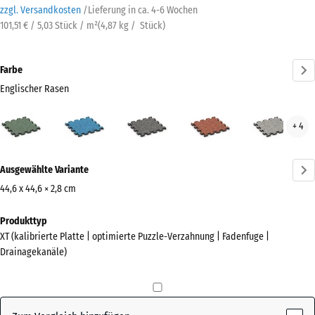
zzgl. Versandkosten
/
Lieferung in ca.
4-6 Wochen
101,51 € / 5,03 Stück / m²
(
4,87
kg
/ Stück)
Farbe
Englischer Rasen
Englischer
Atlantik
Dunkelgrauer
Feuersglut
Grau
+ 4
Rasen
Granit
Gran
(active)
Mehr
Ausgewählte Variante
Informationen
zu
44,6 x 44,6 × 2,8 cm
den
Abmessungen
Produkttyp
Farben?
für
XT (kalibrierte Platte | optimierte Puzzle-Verzahnung | Fadenfuge |
den
Farbpalette
Drainagekanäle)
Versand
anzeigen
485
Englischer
x
(active)
Rasen
485