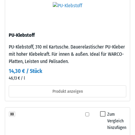
scheinbare
gereinigtem,
Dichte
schwarzem
eines
ELT-
Materials
Gummigranulat
beschreibt
PU-Klebstoff
mittlerer
das
Körnung,
Verhältnis
PU-Klebstoff, 310 ml Kartusche. Dauerelastischer PU-Kleber
gebunden
seiner
mit hoher Klebekraft. Für innen & außen. Ideal für WARCO-
mit
Masse
Platten, Leisten und Palisaden.
Polyurethan.
zu
14,30 € / Stück
Die
seinem
46,13 € / l
Abkürzung
Gesamtvolumen,
ELT
einschließlich
Produkt anzeigen
steht
aller
für
Poren,
„End
Hohlräume
Zum
XX
of
und
Vergleich
Life
Lufteinschlüsse.
hinzufügen
Tyres"
Bei