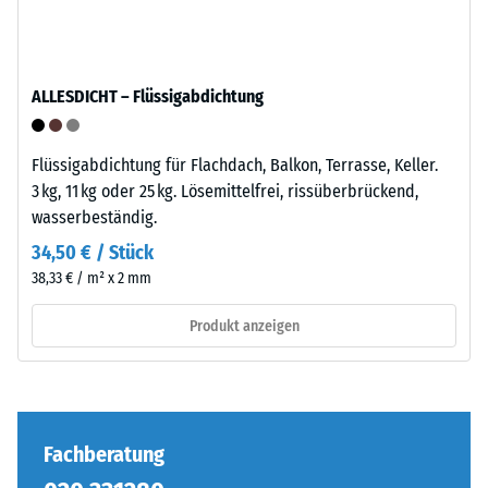
anschaulich
–
darzustellen,
Verarbeitung
verwendet
–
ALLESDICHT – Flüssigabdichtung
WARCO
Montage
eine
Skala
Flüssigabdichtung für Flachdach, Balkon, Terrasse, Keller.
von
3 kg, 11 kg oder 25 kg. Lösemittelfrei, rissüberbrückend,
1
wasserbeständig.
bis
34,50 € / Stück
5,
Die
38,33 € / m² x 2 mm
wobei
Puzzleverzahnung
jeder
ist
Produkt anzeigen
Skalenwert
mit
einem
gerundeten,
bestimmten
wellenförmigen
Dichtebereich
Zähnen
entspricht.
an
Fachberatung
So
allen