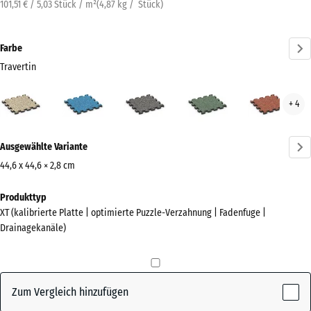
101,51 € / 5,03 Stück / m²
(
4,87
kg
/ Stück)
Farbe
Travertin
Travertin
Atlantik
Dunkelgrauer
Englischer
Feue
+ 4
(active)
Granit
Rasen
Mehr
Ausgewählte Variante
Informationen
zu
44,6 x 44,6 × 2,8 cm
den
Abmessungen
Produkttyp
Farben?
für
XT (kalibrierte Platte | optimierte Puzzle-Verzahnung | Fadenfuge |
den
Farbpalette
Drainagekanäle)
Versand
anzeigen
485
(active)
Travertin
x
485
Zum Vergleich hinzufügen
x