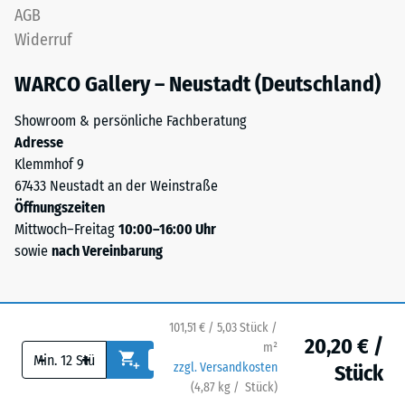
die
AGB
Sie
obere
wird
Widerruf
Schicht
in
lagestabil.
WARCO Gallery – Neustadt (Deutschland)
Einheiten
Da
wie
die
Showroom & persönliche Fachberatung
g/cm³
Kanten
Adresse
oder
rechtwinklig
Klemmhof 9
kg/m³
geschnitten
67433 Neustadt an der Weinstraße
angegeben.
sind
Öffnungszeiten
Zum
–
Mittwoch–Freitag
10:00–16:00 Uhr
Vergleich:
ohne
sowie
nach Vereinbarung
Wasser
Fase
hat
–
bei
entsteht
4
101,51 € / 5,03 Stück /
lediglich
°C
20,20 € /
m²
eine
-
+
eine
zzgl. Versandkosten
Stück
kaum
Dichte
(
4,87
kg
/ Stück)
Ihr sicherer Bodenbelag.
sichtbare