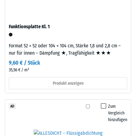
Produkten
Tyres"
von
–
WARCO
das
liegt
Funktionsplatte Kl. 1
Granulat
dieser
stammt
Wert
aus
Format 52 × 52 oder 104 × 104 cm, Stärke 1,8 und 2,8 cm –
typischerweise
dem
nur für innen – Dämpfung ★, Tragfähigkeit ★★★
zwischen
Recycling
600
9,60 € / Stück
von
und
35,56 € / m²
Altreifen.
1250
Die
kg/m³.
Produkt anzeigen
Basisschicht
Um
wird
die
mit
scheinbare
Zum
AD
Standarddichte
Dichte
Vergleich
gepresst.
eines
hinzufügen
bestimmten
Produkts
Einbau