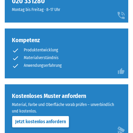
020 331280
steht
vier
beispielsweise
Montag bis Freitag · 8–17 Uhr
Seiten
der
ausgebildet.
Skalenwert
Die
2
runde
für
Kompetenz
Zahnform
eine
sorgt
scheinbare
Produktentwicklung
für
Dichte
Materialverständnis
einen
zwischen
Anwendungserfahrung
besonders
780
stabilen
und
Plattenverbund
840
und
kg/m³.
Kostenloses Muster anfordern
verhindert
Die
ein
Material, Farbe und Oberfläche vorab prüfen – unverbindlich
physikalische
Aufeinanderrutschen
und kostenlos.
Dichte,
der
auch
Jetzt kostenlos anfordern
Zähne.
als
Diese