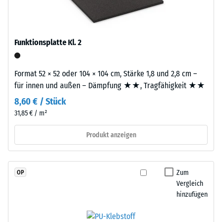
durchgefärbtem
2
und
schadstofffreiem
=
EPDM-
Funktionsplatte Kl. 2
780
Granulat
bis
(Ethylen-
Format 52 × 52 oder 104 × 104 cm, Stärke 1,8 und 2,8 cm –
Propylen-
840
für innen und außen – Dämpfung ★★, Tragfähigkeit ★★
Dien-
kg/m³
Kautschuk),
8,60 € / Stück
gebunden
31,85 € / m²
mit
Polyurethan.
Produkt anzeigen
/ 5
Die
Nutzschicht
ist
Zum
OP
offenporig
Vergleich
angelegt.
hinzufügen
Die
Die
scheinbare
Basisschicht