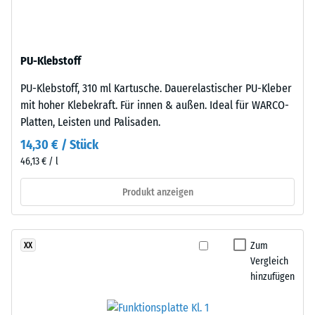
Dichte
besteht
eines
aus
Materials
gereinigtem,
beschreibt
PU-Klebstoff
schwarzem
das
ELT-
Verhältnis
PU-Klebstoff, 310 ml Kartusche. Dauerelastischer PU-Kleber
Gummigranulat
seiner
mit hoher Klebekraft. Für innen & außen. Ideal für WARCO-
mittlerer
Masse
Platten, Leisten und Palisaden.
Körnung,
zu
14,30 € / Stück
gebunden
seinem
46,13 € / l
mit
Gesamtvolumen,
Polyurethan.
einschließlich
Produkt anzeigen
Die
aller
Abkürzung
Poren,
ELT
Hohlräume
Zum
XX
steht
und
Vergleich
für
Lufteinschlüsse.
hinzufügen
„End
Bei
of
den
Life