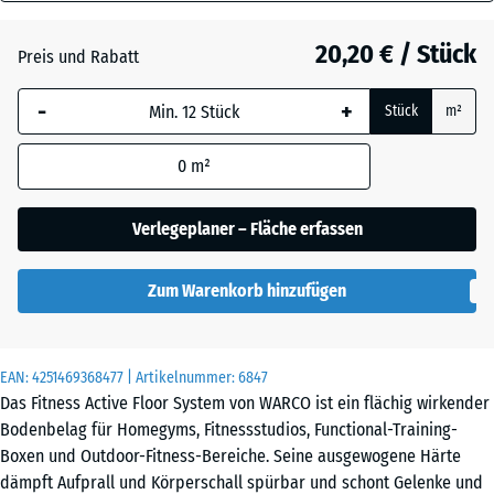
28
Atlantik
mm
20,20 € / Stück
Preis und Rabatt
Die gewählte, blau
Dunkelgrauer
-
+
Stück
m²
umrandete
Granit
Abmessung wird
0
m²
(sofern in den
Produktdaten nicht
Englischer
anders angegeben)
Verlegeplaner – Fläche erfassen
Rasen
für die
Bedarfsberechnung
Zum Warenkorb hinzufügen
verwendet.
Feuersglut
44,6
x
EAN:
4251469368477
| Artikelnummer:
6847
44,6
Grauer
Das Fitness Active Floor System von WARCO ist ein flächig wirkender
×
Granit
Bodenbelag für Homegyms, Fitnessstudios, Functional-Training-
2,8
Boxen und Outdoor-Fitness-Bereiche. Seine ausgewogene Härte
cm
dämpft Aufprall und Körperschall spürbar und schont Gelenke und