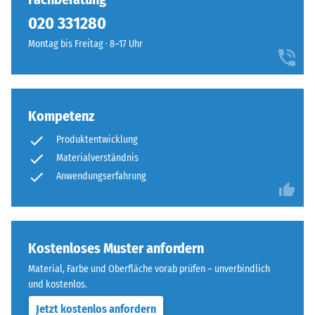
So
allen
020 331280
steht
vier
beispielsweise
Montag bis Freitag · 8–17 Uhr
Seiten
der
ausgebildet.
Skalenwert
Die
2
runde
für
Kompetenz
Zahnform
eine
sorgt
scheinbare
Produktentwicklung
für
Dichte
Materialverständnis
einen
zwischen
Anwendungserfahrung
besonders
780
stabilen
und
Plattenverbund
840
und
kg/m³.
Kostenloses Muster anfordern
verhindert
Die
ein
Material, Farbe und Oberfläche vorab prüfen – unverbindlich
physikalische
Aufeinanderrutschen
und kostenlos.
Dichte,
der
auch
Jetzt kostenlos anfordern