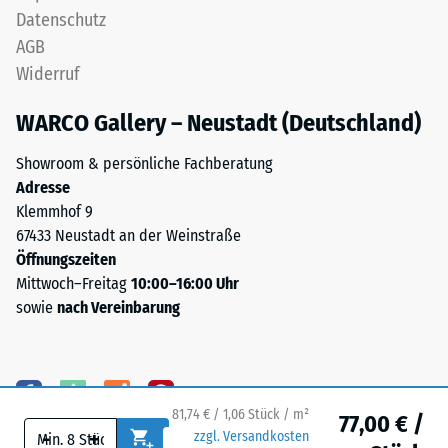
hält
Datenschutz
an.
die
AGB
Sie
obere
wird
Widerruf
Schicht
in
lagestabil.
WARCO Gallery – Neustadt (Deutschland)
Einheiten
Da
wie
die
Showroom & persönliche Fachberatung
g/cm³
Kanten
Adresse
oder
rechtwinklig
Klemmhof 9
kg/m³
geschnitten
67433 Neustadt an der Weinstraße
angegeben.
sind
Öffnungszeiten
Zum
–
Mittwoch–Freitag
10:00–16:00 Uhr
Vergleich:
ohne
sowie
nach Vereinbarung
Wasser
Fase
hat
–
bei
entsteht
4
lediglich
°C
81,74 € / 1,06 Stück / m²
eine
77,00 € /
eine
-
+
zzgl. Versandkosten
kaum