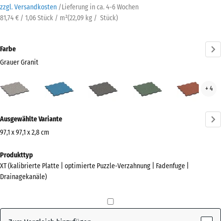
zzgl. Versandkosten
/
Lieferung in ca.
4-6 Wochen
81,74 € / 1,06 Stück / m²
(
22,09
kg
/ Stück)
Farbe
Grauer Granit
Grauer
Atlantik
Dunkelgrauer
Englischer
Feue
+ 4
Granit
Granit
Rasen
(active)
Mehr
Ausgewählte Variante
Informationen
zu
97,1 x 97,1 x 2,8 cm
den
Abmessungen
Produkttyp
Farben?
für
XT (kalibrierte Platte | optimierte Puzzle-Verzahnung | Fadenfuge |
den
Farbpalette
Drainagekanäle)
Versand
anzeigen
1010
Grauer
x
(active)
Granit
1010