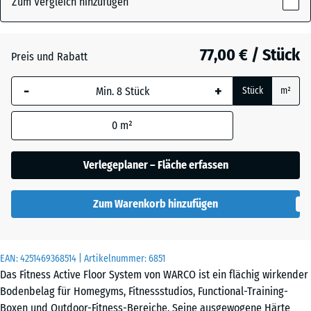
Zum Vergleich hinzufügen
x
28
mm
Atlantik
77,00 € / Stück
Preis und Rabatt
Die gewählte, blau
-
+
Stück
m²
umrandete
Dunkelgrauer
Abmessung wird
Granit
0
m²
(sofern in den
Produktdaten nicht
anders angegeben)
Verlegeplaner – Fläche erfassen
Englischer
für die
Rasen
Bedarfsberechnung
Zum Warenkorb hinzufügen
verwendet.
Feuersglut
97,1
x
EAN:
4251469368514
| Artikelnummer:
6851
97,1
Das Fitness Active Floor System von WARCO ist ein flächig wirkender
x
Lavendel
Bodenbelag für Homegyms, Fitnessstudios, Functional-Training-
2,8
Boxen und Outdoor-Fitness-Bereiche. Seine ausgewogene Härte