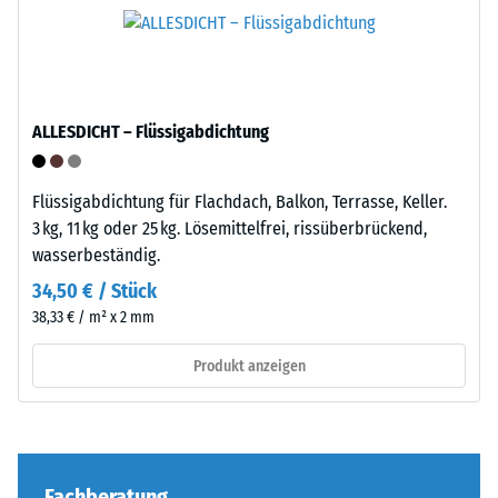
Produkts
Einbau
anschaulich
–
darzustellen,
Verarbeitung
verwendet
–
ALLESDICHT – Flüssigabdichtung
WARCO
Montage
eine
Skala
Flüssigabdichtung für Flachdach, Balkon, Terrasse, Keller.
von
3 kg, 11 kg oder 25 kg. Lösemittelfrei, rissüberbrückend,
1
wasserbeständig.
bis
34,50 € / Stück
5,
Die
38,33 € / m² x 2 mm
wobei
Puzzleverzahnung
jeder
ist
Produkt anzeigen
Skalenwert
mit
einem
gerundeten,
bestimmten
wellenförmigen
Dichtebereich
Zähnen
entspricht.
an
Fachberatung