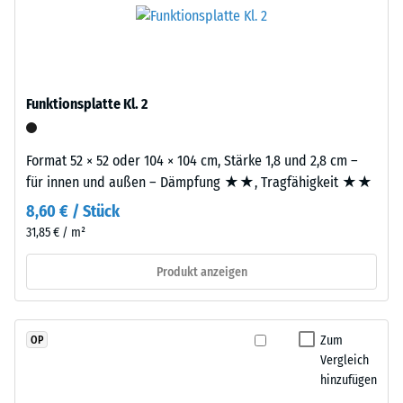
hergestelltem,
Platte.
Skalenwert
durchgefärbtem
2
und
schadstofffreiem
=
EPDM-
Funktionsplatte Kl. 2
780
Granulat
bis
(Ethylen-
Format 52 × 52 oder 104 × 104 cm, Stärke 1,8 und 2,8 cm –
Propylen-
840
für innen und außen – Dämpfung ★★, Tragfähigkeit ★★
Dien-
kg/m³
Kautschuk),
8,60 € / Stück
gebunden
31,85 € / m²
mit
Polyurethan.
Produkt anzeigen
/ 5
Die
Nutzschicht
ist
Zum
OP
offenporig
Vergleich
angelegt.
hinzufügen
Die
Die