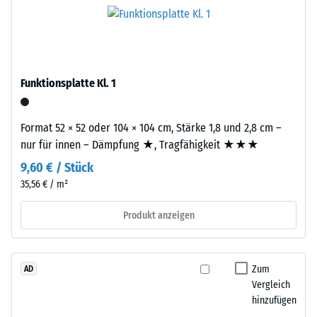
of
den
Life
Produkten
Tyres"
von
–
WARCO
das
liegt
Funktionsplatte Kl. 1
Granulat
dieser
stammt
Wert
aus
Format 52 × 52 oder 104 × 104 cm, Stärke 1,8 und 2,8 cm –
typischerweise
dem
nur für innen – Dämpfung ★, Tragfähigkeit ★★★
zwischen
Recycling
600
9,60 € / Stück
von
und
35,56 € / m²
Altreifen.
1250
Die
kg/m³.
Produkt anzeigen
Basisschicht
Um
wird
die
mit
scheinbare
Zum
AD
Standarddichte
Dichte
Vergleich
gepresst.
eines
hinzufügen
bestimmten