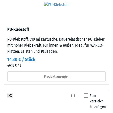
scheinbare
Basisschicht
Dichte
besteht
eines
aus
Materials
gereinigtem,
beschreibt
PU-Klebstoff
schwarzem
das
ELT-
Verhältnis
PU-Klebstoff, 310 ml Kartusche. Dauerelastischer PU-Kleber
Gummigranulat
seiner
mit hoher Klebekraft. Für innen & außen. Ideal für WARCO-
mittlerer
Masse
Platten, Leisten und Palisaden.
Körnung,
zu
14,30 € / Stück
gebunden
seinem
46,13 € / l
mit
Gesamtvolumen,
Polyurethan.
einschließlich
Produkt anzeigen
Die
aller
Abkürzung
Poren,
ELT
Hohlräume
Zum
XX
steht
und
Vergleich
für
Lufteinschlüsse.
hinzufügen
„End
Bei