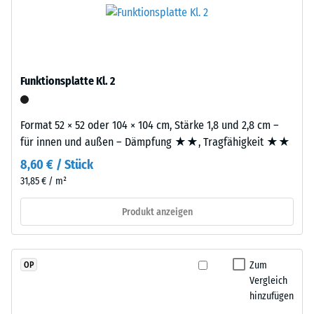
und
Platte.
Skalenwert
schadstofffreiem
2
EPDM-
Granulat
=
(Ethylen-
Funktionsplatte Kl. 2
780
Propylen-
bis
Dien-
Format 52 × 52 oder 104 × 104 cm, Stärke 1,8 und 2,8 cm –
Kautschuk),
840
für innen und außen – Dämpfung ★★, Tragfähigkeit ★★
gebunden
kg/m³
mit
8,60 € / Stück
Polyurethan.
31,85 € / m²
Die
Nutzschicht
Produkt anzeigen
/ 5
ist
offenporig
angelegt.
Zum
OP
Die
Vergleich
Basisschicht
hinzufügen
Die
besteht