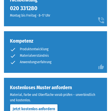
So
Seiten
020 331280
steht
ausgebildet.
beispielsweise
Montag bis Freitag · 8–17 Uhr
Die
der
runde
Skalenwert
Zahnform
2
sorgt
für
Kompetenz
für
eine
einen
scheinbare
Produktentwicklung
besonders
Dichte
Materialverständnis
stabilen
zwischen
Anwendungserfahrung
Plattenverbund
780
und
und
verhindert
840
ein
kg/m³.
Kostenloses Muster anfordern
Aufeinanderrutschen
Die
der
Material, Farbe und Oberfläche vorab prüfen – unverbindlich
physikalische
Zähne.
und kostenlos.
Dichte,
Diese
auch
Jetzt kostenlos anfordern