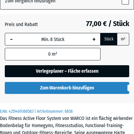
Zum Vergleich hinzufügen
x
28
mm
Atlantik
77,00 € / Stück
Preis und Rabatt
Die gewählte, blau
-
+
Stück
m²
umrandete
Dunkelgrauer
Abmessung wird
Granit
0
m²
(sofern in den
Produktdaten nicht
anders angegeben)
Verlegeplaner – Fläche erfassen
für die
Englischer
Bedarfsberechnung
Rasen
Zum Warenkorb hinzufügen
verwendet.
97,1
x
EAN:
4251469368583
| Artikelnummer:
6858
Feuersglut
97,1
Das Fitness Active Floor System von WARCO ist ein flächig wirkender
x
Bodenbelag für Homegyms, Fitnessstudios, Functional-Training-
2,8
Boxen und Outdoor-Fitness-Bereiche. Seine ausgewogene Härte