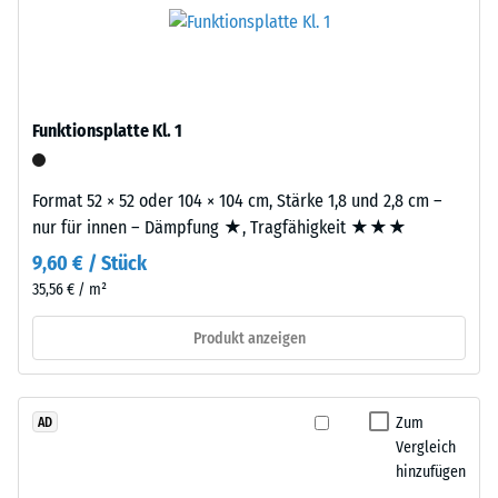
Tyres"
den
–
Produkten
das
von
Granulat
WARCO
stammt
liegt
Funktionsplatte Kl. 1
aus
dieser
dem
Wert
Recycling
Format 52 × 52 oder 104 × 104 cm, Stärke 1,8 und 2,8 cm –
typischerweise
von
nur für innen – Dämpfung ★, Tragfähigkeit ★★★
zwischen
Altreifen.
600
9,60 € / Stück
Die
und
35,56 € / m²
Basisschicht
1250
wird
kg/m³.
Produkt anzeigen
mit
Um
Standarddichte
die
gepresst.
scheinbare
Zum
AD
Dichte
Vergleich
eines
Einbau
hinzufügen
bestimmten