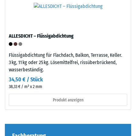
–
Produkts
Verarbeitung
anschaulich
–
darzustellen,
Montage
verwendet
ALLESDICHT – Flüssigabdichtung
WARCO
eine
Skala
Flüssigabdichtung für Flachdach, Balkon, Terrasse, Keller.
von
3 kg, 11 kg oder 25 kg. Lösemittelfrei, rissüberbrückend,
1
Die
wasserbeständig.
bis
Puzzleverzahnung
34,50 € / Stück
5,
ist
38,33 € / m² x 2 mm
wobei
mit
jeder
gerundeten,
Produkt anzeigen
Skalenwert
wellenförmigen
einem
Zähnen
bestimmten
an
Dichtebereich
allen
entspricht.
vier
Fachberatung