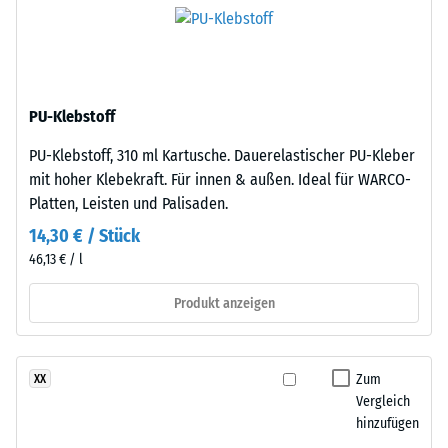
scheinbare
aus
Dichte
gereinigtem,
eines
schwarzem
Materials
ELT-
beschreibt
PU-Klebstoff
Gummigranulat
das
mittlerer
Verhältnis
PU-Klebstoff, 310 ml Kartusche. Dauerelastischer PU-Kleber
Körnung,
seiner
mit hoher Klebekraft. Für innen & außen. Ideal für WARCO-
gebunden
Masse
Platten, Leisten und Palisaden.
mit
zu
14,30 € / Stück
Polyurethan.
seinem
46,13 € / l
Die
Gesamtvolumen,
Abkürzung
einschließlich
Produkt anzeigen
ELT
aller
steht
Poren,
für
Hohlräume
Zum
XX
„End
und
Vergleich
of
Lufteinschlüsse.
hinzufügen
Life
Bei