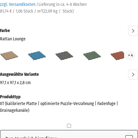
zzgl. Versandkosten
/
Lieferung in ca.
4-6 Wochen
81,74 € / 1,06 Stück / m²
(
22,09
kg
/ Stück)
Farbe
Rattan Lounge
Rattan
Atlantik
Dunkelgrauer
Englischer
Feue
+ 4
Lounge
Granit
Rasen
(active)
Mehr
Ausgewählte Variante
Informationen
zu
97,1 x 97,1 x 2,8 cm
den
Abmessungen
Produkttyp
Farben?
für
XT (kalibrierte Platte | optimierte Puzzle-Verzahnung | Fadenfuge |
den
Farbpalette
Drainagekanäle)
Versand
anzeigen
1010
Rattan
x
(active)
Lounge
1010