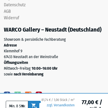
obere
Datenschutz
an.
Schicht
AGB
Sie
lagestabil.
wird
Widerruf
Da
in
die
WARCO Gallery – Neustadt (Deutschland)
Einheiten
Kanten
wie
rechtwinklig
Showroom & persönliche Fachberatung
g/cm³
geschnitten
Adresse
oder
sind
Klemmhof 9
kg/m³
–
67433 Neustadt an der Weinstraße
angegeben.
ohne
Öffnungszeiten
Zum
Fase
Mittwoch–Freitag
10:00–16:00 Uhr
Vergleich:
–
sowie
nach Vereinbarung
Wasser
entsteht
hat
lediglich
bei
eine
4
kaum
°C
81,74 € / 1,06 Stück / m²
sichtbare
77,00 € /
eine
-
+
zzgl. Versandkosten
Haarfuge.