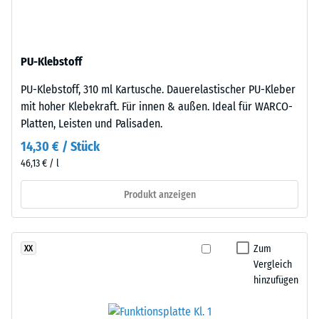
nach
schwarzem
ELT-
24
Gummigranulat
Stunden
PU-Klebstoff
feiner
Entlastung
Körnung,
PU-Klebstoff, 310 ml Kartusche. Dauerelastischer PU-Kleber
gebunden
(BS
mit hoher Klebekraft. Für innen & außen. Ideal für WARCO-
mit
7188)
Platten, Leisten und Palisaden.
Polyurethan.
14,30 € / Stück
Die
46,13 € / l
Abkürzung
ELT
Produkt anzeigen
/ 5
steht
für
„End
Zum
XX
of
Vergleich
Life
Die
hinzufügen
Tyres"
Druckfestigkeit
–
eines
das