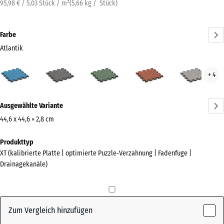
95,98 € / 5,03 Stück / m²
(
5,66
kg
/ Stück)
Farbe
Atlantik
Atlantik
Dunkelgrauer
Englischer
Feuersglut
Grau
+ 4
(active)
Granit
Rasen
Gran
Mehr
Ausgewählte Variante
Informationen
zu
44,6 x 44,6 × 2,8 cm
den
Abmessungen
Produkttyp
Farben?
für
XT (kalibrierte Platte | optimierte Puzzle-Verzahnung | Fadenfuge |
den
Farbpalette
Drainagekanäle)
Versand
anzeigen
485
(active)
Atlantik
x
485
Zum Vergleich hinzufügen
x