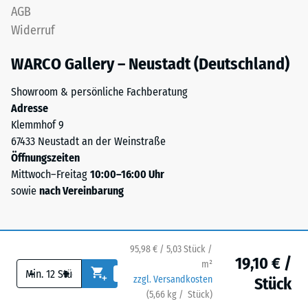
Kanten
AGB
von
rechtwinklig
Widerruf
100
geschnitten
mm²
sind
WARCO Gallery – Neustadt (Deutschland)
(entspricht
–
1
ohne
Showroom & persönliche Fachberatung
cm²)
Fase
Adresse
mit
–
Klemmhof 9
einer
entsteht
67433 Neustadt an der Weinstraße
Kraft
lediglich
Öffnungszeiten
von
eine
Mittwoch–Freitag
10:00–16:00 Uhr
1000
kaum
sowie
nach Vereinbarung
N
sichtbare
(ca.
Haarfuge.
105
kg)
95,98 € / 5,03 Stück /
Struktur
19,10 € /
auf
m²
-
+
der
eine
zzgl. Versandkosten
Stück
Bodenseite
Materialprobe
(
5,66
kg
/ Stück)
Ihr sicherer Bodenbelag.