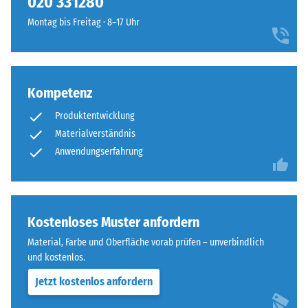
020 331280
geringere
sorgt
Widerstandsfähigkeit
Montag bis Freitag · 8–17 Uhr
für
gegenüber
einen
Punktbelastungen
besonders
hinweist.
stabilen
Punktbelastungen
Plattenverbund
Kompetenz
entstehen
und
Produktentwicklung
z.
verhindert
B.
Materialverständnis
ein
durch
Anwendungserfahrung
Aufeinanderrutschen
Schuhe
der
mit
Zähne.
hohen
Diese
Absätzen,
Kostenloses Muster anfordern
Platte
Möbelbeine,
ist
Material, Farbe und Oberfläche vorab prüfen – unverbindlich
Pflanzkübel
als
und kostenlos.
auf
Deckplatte
Jetzt kostenlos anfordern
Rollen
in
oder
einem