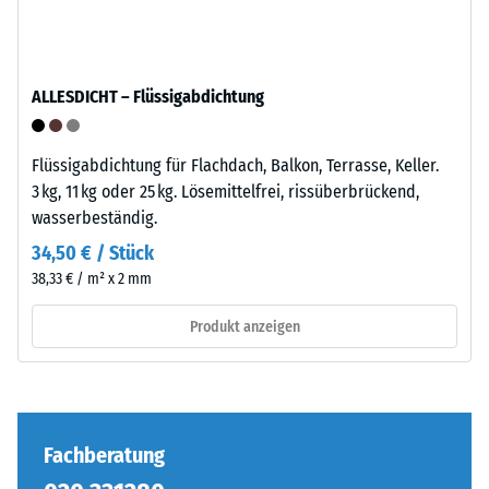
–
definierten
Montage
Kraft
nachgibt.
ALLESDICHT – Flüssigabdichtung
Eine
Die
geringe
Puzzleverzahnung
Eindringtiefe
ist
Flüssigabdichtung für Flachdach, Balkon, Terrasse, Keller.
weist
mit
3 kg, 11 kg oder 25 kg. Lösemittelfrei, rissüberbrückend,
auf
gerundeten,
wasserbeständig.
eine
wellenförmigen
34,50 € / Stück
hohe
Zähnen
38,33 € / m² x 2 mm
Druckfestigkeit
an
hin,
allen
Produkt anzeigen
während
vier
eine
Seiten
größere
ausgebildet.
Eindringtiefe
Die
auf
runde
Fachberatung
eine
Zahnform