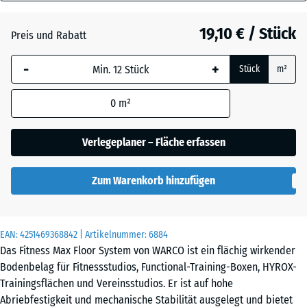
28
Dunkelgrauer
mm
Granit
19,10 € / Stück
Preis und Rabatt
Die gewählte, blau
-
+
Stück
m²
umrandete
Englischer
Abmessung wird
Rasen
0
m²
(sofern in den
Produktdaten nicht
anders angegeben)
Verlegeplaner – Fläche erfassen
für die
Feuersglut
Bedarfsberechnung
Zum Warenkorb hinzufügen
verwendet.
44,6
Grauer
x
EAN:
4251469368842
| Artikelnummer:
6884
Granit
44,6
Das Fitness Max Floor System von WARCO ist ein flächig wirkender
×
Bodenbelag für Fitnessstudios, Functional-Training-Boxen, HYROX-
2,8
Trainingsflächen und Vereinsstudios. Er ist auf hohe
cm
Abriebfestigkeit und mechanische Stabilität ausgelegt und bietet
Lavendel