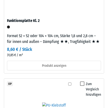
Granulat
R10
(Ethylen-
Wärmedämmung -
Propylen-
Skalenwert 3 =
Dien-
Funktionsplatte Kl. 2
Wärmeleitfähigkeit
Kautschuk),
ca. 0,11 W/(m·K)
gebunden
Druckfestigkeit
Format 52 × 52 oder 104 × 104 cm, Stärke 1,8 und 2,8 cm –
mit
-
für innen und außen – Dämpfung ★★, Tragfähigkeit ★★
Polyurethan.
Die
Skalenwert
8,60 € / Stück
Nutzschicht
31,85 € / m²
4
hat
=
eine
Produkt anzeigen
geschlossene
ca.
Oberfläche.
0,25
Die
Zum
OP
mm
Basisschicht
Vergleich
besteht
hinzufügen
verbleibende
aus
Eindellung
gereinigtem,