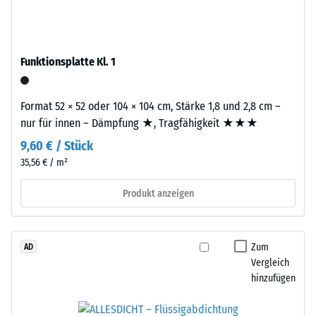
Werkstoffes
Granulat
beschreibt
stammt
seinen
aus
Widerstand
Funktionsplatte Kl. 1
dem
gegen
Recycling
punktuelle
von
Format 52 × 52 oder 104 × 104 cm, Stärke 1,8 und 2,8 cm –
Belastungen.
Altreifen.
nur für innen – Dämpfung ★, Tragfähigkeit ★★★
Sie
Die
gibt
9,60 € / Stück
Basisschicht
an,
35,56 € / m²
wird
in
mit
Produkt anzeigen
welchem
hoher
Maße
Dichte
der
gepresst.
Werkstoff
Zum
AD
unter
Vergleich
Einbau
der
hinzufügen
–
Einwirkung
Verarbeitung
einer