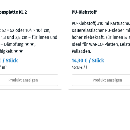
eibende
sofern Schwingungen über angebundene Bauteile in genutzte Räume
onsplatte Kl. 2
PU-Klebstoff
legt. Ein Nachweis nach DIN 4109 gilt für den vollständigen Bauteil
llung
latte.
PU-Klebstoff, 310 ml Kartusche.
 52 × 52 oder 104 × 104 cm,
Dauerelastischer PU-Kleber mi
 1,8 und 2,8 cm – für innen und
hoher Klebekraft. Für innen & 
en
 – Dämpfung ★★,
Ideal für WARCO-Platten, Leis
ähigkeit ★★
Palisaden.
stung
€ / Stück
14,30 € / Stück
 / m²
46,13 € / l
Produkt anzeigen
Produkt anzeigen