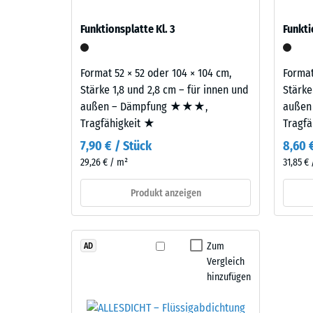
wirkendes
verbl
auf Balkonen, Laubengängen und Dachterrassen, 
Farbbild
Funktionsplatte Kl. 3
Funkti
gelangen. Alle Lagen werden lose übereinander ver
wie
Einde
samt Übertragungswegen, nicht für eine einzelne P
geschliffener
nach
Stein.
Format 52 × 52 oder 104 × 104 cm,
Format
24
Stärke 1,8 und 2,8 cm – für innen und
Stärke
Stund
außen – Dämpfung ★★★,
außen
Material
Tragfähigkeit ★
Tragf
–
Entla
Bestandteile
7,90 € / Stück
8,60 
(BS
und
29,26 € / m²
31,85 €
7188)
Aufbau
Produkt anzeigen
Dieses
Produkt
4 / 5
Zum
AD
ist
Vergleich
zweilagig
hinzufügen
aufgebaut.
Die