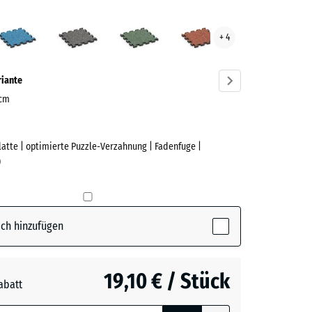
er
Atlantik
Dunkelgrauer
Englischer
Feuersglut
+ 4
t
Granit
Rasen
ve)
riante
 cm
Platte | optimierte Puzzle-Verzahnung | Fadenfuge |
e
)
ctive)
ch hinzufügen
19,10 € / Stück
abatt
e, blau