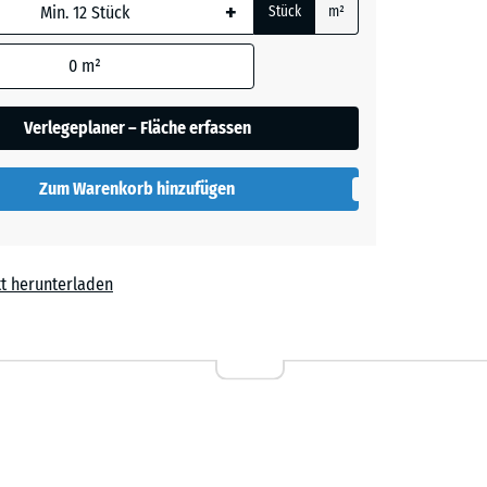
+
Stück
m²
rauer
 wird
den
0
m²
en nicht
gegeben)
her
Verlegeplaner – Fläche erfassen
rechnung
Zum Warenkorb hinzufügen
lut
t herunterladen
l