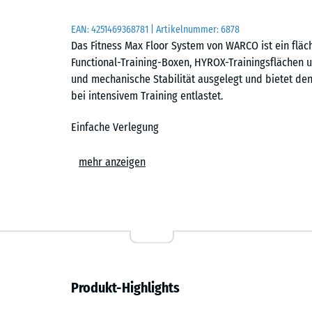
EAN:
4251469368781
| Artikelnummer:
6878
Das Fitness Max Floor System von WARCO ist ein fläc
Functional-Training-Boxen, HYROX-Trainingsflächen un
und mechanische Stabilität ausgelegt und bietet d
bei intensivem Training entlastet.
Einfache Verlegung
Die Platten werden schwimmend, also ohne weitere 
mehr anzeigen
Untergrund verlegt. Die kalibrierte Puzzleverzahnung 
zusammen und ist dank der fehlenden Fase in der Fl
Stich- oder Kreissäge vorgenommen werden. Einzelne
austauschen oder ergänzen.
Abriebfest und belastbar
Produkt-Highlights
Die dichte Materialstruktur ist auf den harten Dauer
Hanteln, Racks und Gerätefüße hinterlassen keine da