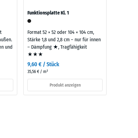
Funktionsplatte Kl. 1
aufbau
t
Format 52 × 52 oder 104 × 104 cm,
außen.
Stärke 1,8 und 2,8 cm – nur für innen
ten und
– Dämpfung ★, Tragfähigkeit
★★★
9,60 € / Stück
35,56 € / m²
Produkt anzeigen