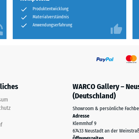
Produktentwicklung
ng
Materialverständnis
Anwendungserfahrung
ten
.
tiefe
liches
WARCO Gallery – Neu
(Deutschland)
sum
tigkeit
chutz
Showroom & persönliche Fachbe
Adresse
Klemmhof 9
f
67433 Neustadt an der Weinstra
Öffnungszeiten