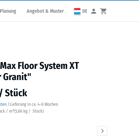
 Planung
Angebot & Muster
DE
 Max Floor System XT
 Granit"
 / Stück
sten
/
Lieferung in ca.
4-6 Wochen
tück / m²
(
5,66
kg
/ Stück)