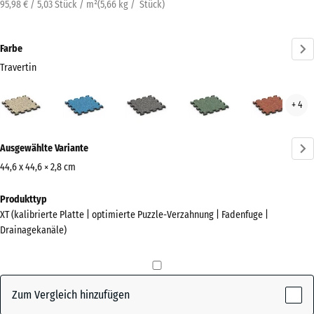
95,98 € / 5,03 Stück / m²
(
5,66
kg
/ Stück)
Farbe
Travertin
Travertin
Atlantik
Dunkelgrauer
Englischer
Feue
+ 4
(active)
Granit
Rasen
Mehr
Ausgewählte Variante
Informationen
zu
44,6 x 44,6 × 2,8 cm
den
Abmessungen
Produkttyp
Farben?
für
XT (kalibrierte Platte | optimierte Puzzle-Verzahnung | Fadenfuge |
den
Farbpalette
Drainagekanäle)
Versand
anzeigen
485
(active)
Travertin
x
485
Zum Vergleich hinzufügen
x