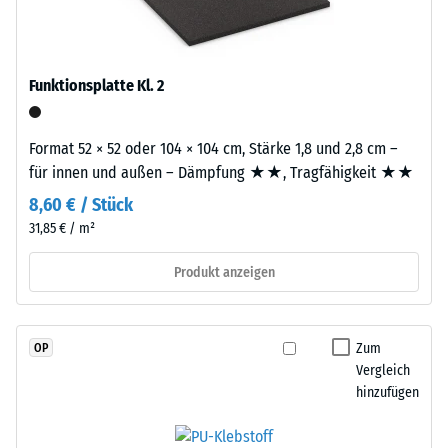
durchgefärbtem
R10
und
Wärmedämmung -
schadstofffreiem
Skalenwert 3 =
EPDM-
Funktionsplatte Kl. 2
Wärmeleitfähigkeit
Granulat
ca. 0,11 W/(m·K)
(Ethylen-
Druckfestigkeit
Format 52 × 52 oder 104 × 104 cm, Stärke 1,8 und 2,8 cm –
Propylen-
-
für innen und außen – Dämpfung ★★, Tragfähigkeit ★★
Dien-
Kautschuk),
Skalenwert
8,60 € / Stück
gebunden
31,85 € / m²
4
mit
=
Polyurethan.
Produkt anzeigen
Die
ca.
Nutzschicht
0,25
hat
Zum
OP
mm
eine
Vergleich
geschlossene
hinzufügen
verbleibende
Oberfläche.
Eindellung
Die