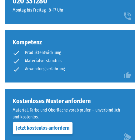
020 331280
geringere
ausgebildet.
Widerstandsfähigkeit
Montag bis Freitag · 8–17 Uhr
Die
gegenüber
runde
Punktbelastungen
Zahnform
hinweist.
sorgt
Punktbelastungen
für
Kompetenz
entstehen
einen
Produktentwicklung
z.
besonders
B.
Materialverständnis
stabilen
durch
Anwendungserfahrung
Plattenverbund
Schuhe
und
mit
verhindert
hohen
ein
Absätzen,
Kostenloses Muster anfordern
Aufeinanderrutschen
Möbelbeine,
der
Material, Farbe und Oberfläche vorab prüfen – unverbindlich
Pflanzkübel
Zähne.
und kostenlos.
auf
Diese
Jetzt kostenlos anfordern
Rollen
Platte
oder
ist