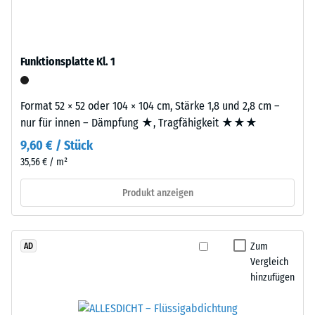
Werkstoffes
Life
beschreibt
Tyres"
seinen
–
Widerstand
Funktionsplatte Kl. 1
das
gegen
Granulat
punktuelle
stammt
Format 52 × 52 oder 104 × 104 cm, Stärke 1,8 und 2,8 cm –
Belastungen.
aus
nur für innen – Dämpfung ★, Tragfähigkeit ★★★
Sie
dem
gibt
9,60 € / Stück
Recycling
an,
35,56 € / m²
von
in
Altreifen.
Produkt anzeigen
welchem
Die
Maße
Basisschicht
der
wird
Werkstoff
Zum
AD
mit
unter
Vergleich
hoher
der
hinzufügen
Dichte
Einwirkung
gepresst.
einer