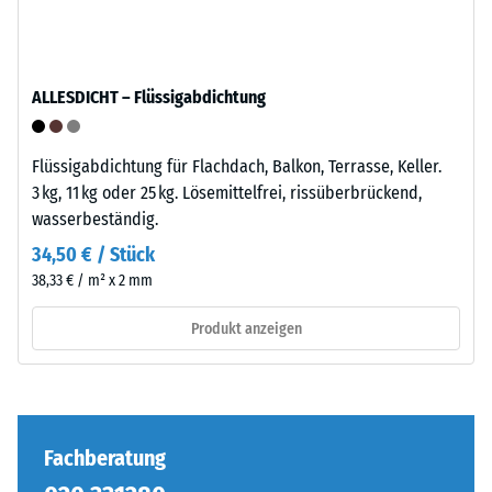
definierten
Einbau
Kraft
–
nachgibt.
ALLESDICHT – Flüssigabdichtung
Verarbeitung
Eine
–
geringe
Montage
Eindringtiefe
Flüssigabdichtung für Flachdach, Balkon, Terrasse, Keller.
weist
3 kg, 11 kg oder 25 kg. Lösemittelfrei, rissüberbrückend,
auf
Die
wasserbeständig.
eine
Puzzleverzahnung
34,50 € / Stück
hohe
ist
38,33 € / m² x 2 mm
Druckfestigkeit
mit
hin,
gerundeten,
Produkt anzeigen
während
wellenförmigen
eine
Zähnen
größere
an
Eindringtiefe
allen
auf
vier
Fachberatung
eine
Seiten