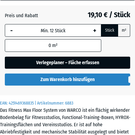
28
Atlantik
mm
19,10 € / Stück
Preis und Rabatt
Die gewählte, blau
Dunkelgrauer
-
+
Stück
m²
umrandete
Granit
Abmessung wird
0
m²
(sofern in den
Produktdaten nicht
Englischer
anders angegeben)
Verlegeplaner – Fläche erfassen
Rasen
für die
Bedarfsberechnung
Zum Warenkorb hinzufügen
verwendet.
Feuersglut
44,6
x
EAN:
4251469368835
| Artikelnummer:
6883
44,6
Grauer
Das Fitness Max Floor System von WARCO ist ein flächig wirkender
×
Granit
Bodenbelag für Fitnessstudios, Functional-Training-Boxen, HYROX-
2,8
Trainingsflächen und Vereinsstudios. Er ist auf hohe
cm
Abriebfestigkeit und mechanische Stabilität ausgelegt und bietet