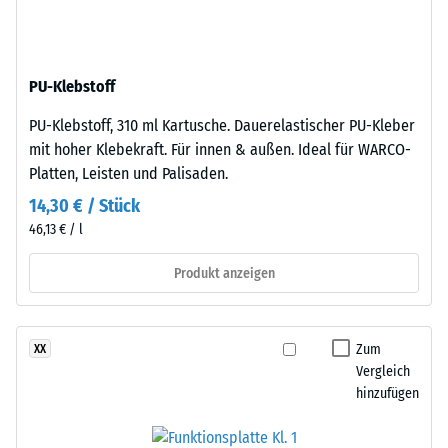
nach
Basisschicht
besteht
24
aus
Stunden
PU-Klebstoff
gereinigtem,
Entlastung
schwarzem
PU-Klebstoff, 310 ml Kartusche. Dauerelastischer PU-Kleber
ELT-
(BS
mit hoher Klebekraft. Für innen & außen. Ideal für WARCO-
Gummigranulat
7188)
Platten, Leisten und Palisaden.
feiner
14,30 € / Stück
Körnung,
46,13 € / l
gebunden
mit
Produkt anzeigen
/ 5
Polyurethan.
Die
Abkürzung
Zum
XX
ELT
Vergleich
steht
Die
hinzufügen
für
Druckfestigkeit
„End
eines
of