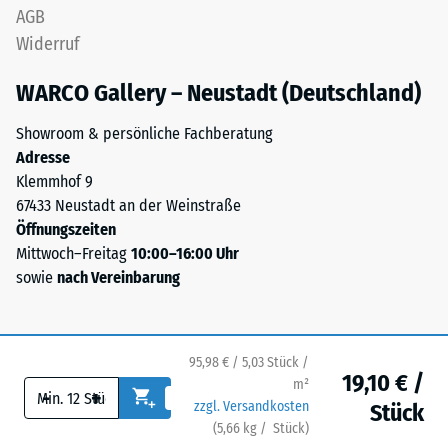
Schicht
AGB
von
lagestabil.
Widerruf
100
Da
mm²
die
WARCO Gallery – Neustadt (Deutschland)
(entspricht
Kanten
1
rechtwinklig
Showroom & persönliche Fachberatung
cm²)
geschnitten
Adresse
mit
sind
Klemmhof 9
einer
–
67433 Neustadt an der Weinstraße
Kraft
ohne
Öffnungszeiten
von
Fase
Mittwoch–Freitag
10:00–16:00 Uhr
1000
–
sowie
nach Vereinbarung
N
entsteht
(ca.
lediglich
105
eine
kg)
kaum
95,98 € / 5,03 Stück /
19,10 € /
auf
m²
sichtbare
-
+
eine
zzgl. Versandkosten
Stück
Haarfuge.
Materialprobe
(
5,66
kg
/ Stück)
Ihr sicherer Bodenbelag.