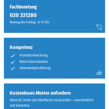
Die
kaum
Fachberatung
resultierende
zu
020 331280
Eindrucktiefe
erkennen,
wird
Montag bis Freitag · 8–17 Uhr
die
zunächst
Oberfläche
unmittelbar
wirkt
nach
durchgehend
der
und
Kompetenz
Belastung
einheitlich.
Produktentwicklung
und
dann
Materialverständnis
Struktur
in
Anwendungserfahrung
der
regelmäßigen
Bodenseite
Abständen
über
einen
Kostenloses Muster anfordern
Zeitraum
Material, Farbe und Oberfläche vorab prüfen – unverbindlich
von
Die
und kostenlos.
24