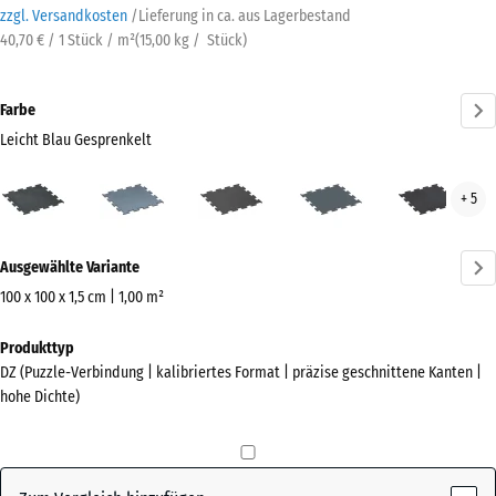
zzgl. Versandkosten
/
Lieferung in ca.
aus Lagerbestand
40,70 € / 1 Stück / m²
(
15,00
kg
/ Stück)
Farbe
Leicht Blau Gesprenkelt
Leicht
Altsilber
Anthrazit
Farngrün
Leic
+ 5
Blau
Gelb
Gesprenkelt
Gesp
Mehr
(active)
Ausgewählte Variante
Informationen
zu
100 x 100 x 1,5 cm | 1,00 m²
den
Abmessungen
Produkttyp
Farben?
für
DZ (Puzzle-Verbindung | kalibriertes Format | präzise geschnittene Kanten |
den
Farbpalette
hohe Dichte)
Versand
anzeigen
1060
Leicht Blau
x
(active)
Gesprenkelt
1060