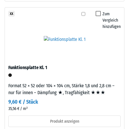
nach
das
24
Granulat
Zum
XX
Stunden
stammt
Vergleich
Entlastung
hinzufügen
aus
dem
(BS
Recycling
7188)
von
Altreifen.
EPDM
Funktionsplatte Kl. 1
(Ethylen-
Propylen-
/ 5
Dien-
Format 52 × 52 oder 104 × 104 cm, Stärke 1,8 und 2,8 cm –
Kautschuk)
nur für innen – Dämpfung ★, Tragfähigkeit ★★★
ist
9,60 € / Stück
ein
Die
35,56 € / m²
synthetischer,
Druckfestigkeit
durchgefärbter
eines
Produkt anzeigen
und
Werkstoffes