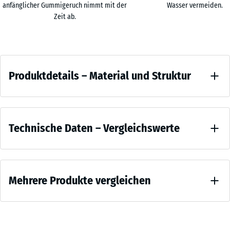
x
Die Oberfläche ist rutschhemmend und abriebfest. Die verdichtete
anfänglicher Gummigeruch nimmt mit der
Wasser vermeiden.
50
Materialstruktur gibt der Platte eine gute Druckstabilität und eine
Zeit ab.
x 1
lange Nutzungsdauer. Gleichzeitig dämpft der Gummikörper
- 32,30 €
cm
Vibrationen und Trittschall, so dass das Training weniger belastend
|
für Geräte, Gebäude und Nachbarflächen ist – ein Aspekt, der
Produktdetails
0,25
besonders in Studios sowie in Homegyms über Wohnräumen ins
Produktdetails – Material und Struktur
m²
Gewicht fällt.
–
Systemkombination und Verlegung
Material
Die Verlegung erfolgt schwimmend, ohne Verklebung. Die
Farbe
und
Puzzleverbindung hält die Fläche stabil zusammen und erlaubt bei
Vergleichswerte
100
Leicht
Struktur
Bedarf auch einen Rückbau. Für Niveausprünge zu angrenzenden
x
Technische Daten – Vergleichswerte
Blau
Bereichen steht die abgestimmte Randrampe des Systems zur
100
Gesprenkelt
Verfügung. Soll der Bodenaufbau zusätzlich erhöht oder die
x 1
- 10,10 €
Druckfestigkeit
Stoßdämpfung weiter verstärkt werden, lässt sich der
cm
Feine
- Skalenwert 5
Trainingsboden mit der Funktionsplatte XX als Unterlegplatte
|
Mehrere Produkte vergleichen
= ca. 0 mm
blaue
kombinieren. Zur Reinigung reichen trockenes Saugen und feuchtes
1,00
verbleibende
EPDM-
Wischen; gelegentlich können handelsübliche Neutralreiniger
m²
Eindellung
Einsprengsel
eingesetzt werden.
nach 24
Es
auf
Stunden
wurde