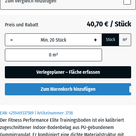
Zum Vergleich hinzufügen
x
15
mm
Altsilber
+ 2,10 €
40,70 € / Stück
Preis und Rabatt
Die gewählte, blau
-
+
Stück
m²
umrandete
Anthrazit
- 7,10 €
Abmessung wird
0
m²
(sofern in den
Produktdaten nicht
Farngrün
+ 2,10 €
anders angegeben)
Verlegeplaner – Fläche erfassen
für die
Bedarfsberechnung
Leicht Gelb
Zum Warenkorb hinzufügen
verwendet.
Gesprenkelt
100
x
EAN:
4251469337589
| Artikelnummer:
3758
100
Leicht Grau
Der Fitness Performance Elite Trainingsboden ist ein kalibriert
x
Gesprenkelt
zugeschnittener Indoor-Bodenbelag aus PU-gebundenem
1,5
Gummigranulat. Er kombiniert eine dichte Materialstruktur mit