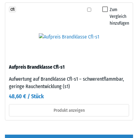
von
rechtwinklig
100
Zum
Cfl
geschnitten
mm²
Vergleich
sind
hinzufügen
(entspricht
–
1
ohne
cm²)
Fase
mit
–
einer
entsteht
Kraft
lediglich
Aufpreis Brandklasse Cfl-s1
von
eine
1000
kaum
Aufwertung auf Brandklasse Cfl-s1 – schwerentflammbar,
N
sichtbare
geringe Rauchentwicklung (s1)
(ca.
Haarfuge.
48,60 € / Stück
105
Bei
kg)
gleichem
Produkt anzeigen
auf
Farbdesign
eine
sind
Materialprobe
die
gedrückt.
Platten