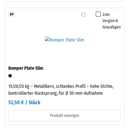
definierten
schwarzen
Kraft
Oberfläche
Zum
BP
nachgibt.
sichtbar.
Vergleich
Eine
hinzufügen
geringe
Einbau
Eindringtiefe
–
weist
Verarbeitung
auf
–
eine
Montage
hohe
Bumper Plate Slim
Druckfestigkeit
hin,
während
15/20/25 kg – Metallkern, schlankes Profil – hohe Dichte,
eine
kontrollierter Rücksprung, für Ø 50-mm-Aufnahme
größere
52,50 € / Stück
Eindringtiefe
Die
auf
Platten
Produkt anzeigen
eine
werden
geringere
präzise