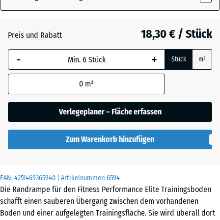
x
12
mm
18,30 € / Stück
Preis und Rabatt
Die gewählte, blau
-
+
Stück
m²
umrandete
Abmessung wird
0
m²
(sofern in den
Produktdaten nicht
anders angegeben)
Verlegeplaner – Fläche erfassen
für die
Bedarfsberechnung
Zum Warenkorb hinzufügen
verwendet.
100
×
EAN:
4251469365940
| Artikelnummer:
6594
20
Die Randrampe für den Fitness Performance Elite Trainingsboden
cm
schafft einen sauberen Übergang zwischen dem vorhandenen
|
Boden und einer aufgelegten Trainingsfläche. Sie wird überall dort