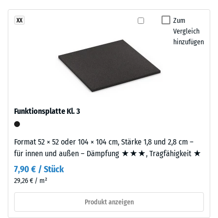
Abkürzung
Wärmedämmung -
ELT
Skalenwert 2 =
Zum
XX
steht
Wärmeleitfähigkeit
Vergleich
für
ca. 0,12 W/(m·K)
hinzufügen
„End
Druckfestigkeit
of
-
Life
Tyres“
Skalenwert
–
5
das
Funktionsplatte Kl. 3
=
Granulat
stammt
ca.
Format 52 × 52 oder 104 × 104 cm, Stärke 1,8 und 2,8 cm –
aus
0
für innen und außen – Dämpfung ★★★, Tragfähigkeit ★
dem
mm
Recycling
7,90 € / Stück
von
verbleibende
29,26 € / m²
Altreifen.
Eindellung
Daraus
Produkt anzeigen
nach
ergibt