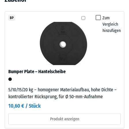
Elite Trainingsbodens.
Entlastung (BS
noch
warme
7188)
kein
Schwarzton
Produkt
Scheinbare
fügt
Zum
BP
für
Dichte -
Vergleich
sich
den
Skalenwert
hinzufügen
unauffällig
5 = ab 1000
Produktvergleich
in
kg/m³
ausgewählt.
moderne
Außenanlagen
Stoß-, Schwingungs-
und
und
Trittschalldämmung
industriell
Bumper Plate – Hantelscheibe
– Skalenwert 1 =
geprägte
spürbare Dämpfung
Bereiche
ein.
Rutschfestigkeit Klasse
5/10/15/20 kg – homogener Materialaufbau, hohe Dichte –
DS (EN 14041) -
kontrollierter Rücksprung, für Ø 50-mm-Aufnahme
Skalenwert 1 =
Material
10,60 € / Stück
Gleitreibungskoeffizient
–
ca. 0,3
Bestandteile
Produkt anzeigen
Abriebfestigkeit
und