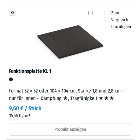
- Beständigkeit
Aufbau
gegen
Zum
XX
abrasiven
Vergleich
Verschleiß -
hinzufügen
Das
Skalenwert 5 =
Produkt
"ausgezeichnet"
(BS 7188)
besteht
aus
Wasserdurchlässigkeit
gereinigtem,
(EN 12616) -
schwarzem
Skalenwert 1 =
Funktionsplatte Kl. 1
ELT-
Infiltration ca. 0 mm/h
Gummigranulat
(0 l/h/m²)
feiner
Format 52 × 52 oder 104 × 104 cm, Stärke 1,8 und 2,8 cm –
Rutschhemmung
Körnung
nur für innen – Dämpfung ★, Tragfähigkeit ★★★
(EN 16165) -
und
Skalenwert 2 =
9,60 € / Stück
einem
mittlerer
35,56 € / m²
Polyurethan-
Akzeptanzwinkel
Bindemittel.
ca. 13°, Gruppe
Produkt anzeigen
Die
R10