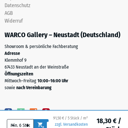
Stunden
vorgesehen;
Datenschutz
gemessen,
ist
AGB
um
eine
Widerruf
die
Entwässerung
bleibende
erforderlich,
WARCO Gallery – Neustadt (Deutschland)
Verformung
muss
zu
sie
Showroom & persönliche Fachberatung
bestimmen.
durch
Adresse
Zusätzlich
geeignete
Klemmhof 9
wird
bauliche
67433 Neustadt an der Weinstraße
überprüft,
Maßnahmen
Öffnungszeiten
ob
sichergestellt
Mittwoch–Freitag
10:00–16:00 Uhr
das
werden.
sowie
nach Vereinbarung
Material
Der
um
Einbau
die
erfolgt
Belastungsstelle
auf
91,50 € / 5 Stück / m²
18,30 € /
herum
einem
-
+
zzgl. Versandkosten
intakt