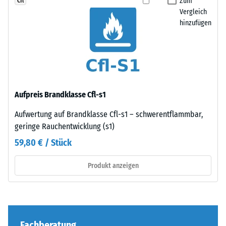
Zum
Cfl
Zur
–
Vergleich
Bestimmung
ohne
hinzufügen
der
Fase
Druckfestigkeit
–
wird
entsteht
das
lediglich
Prüfverfahren
eine
nach
kaum
Aufpreis Brandklasse Cfl-s1
BS
sichtbare
Aufwertung auf Brandklasse Cfl-s1 – schwerentflammbar,
7188:1998
Haarfuge.
geringe Rauchentwicklung (s1)
angewendet.
Bei
Dabei
59,80 € / Stück
gleichem
wird
Farbdesign
ein
Produkt anzeigen
sind
Prüfkörper
die
mit
Platten
einer
kaum
Fläche
zu
von
Fachberatung