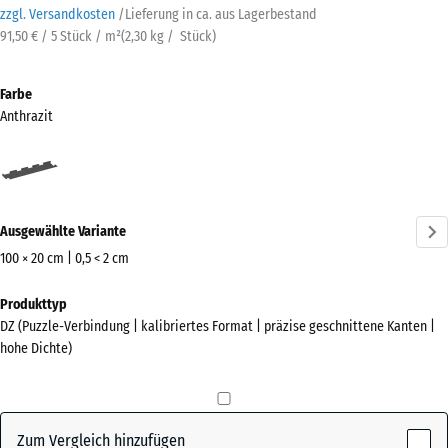
zzgl. Versandkosten
/
Lieferung in ca.
aus Lagerbestand
91,50 € / 5 Stück / m²
(
2,30
kg
/ Stück)
Farbe
Anthrazit
Anthrazit
(active)
Ausgewählte Variante
100 × 20 cm | 0,5 < 2 cm
Abmessungen
Produkttyp
für
DZ (Puzzle-Verbindung | kalibriertes Format | präzise geschnittene Kanten |
den
hohe Dichte)
Versand
1060
x
230
Zum Vergleich hinzufügen