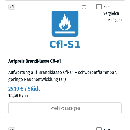
Widerstandsfähigkeit
angelegt
Zum
Cfl
gegenüber
werden.
Vergleich
Punktbelastungen
Die
hinzufügen
hinweist.
Verzahnung
Punktbelastungen
greift
entstehen
passgenau
z.
ineinander
B.
und
durch
bildet
Aufpreis Brandklasse Cfl-s1
Schuhe
eine
mit
Aufwertung auf Brandklasse Cfl-s1 – schwerentflammbar,
feste,
hohen
geringe Rauchentwicklung (s1)
lagestabile
Absätzen,
Verbindung.
25,10 € / Stück
Möbelbeine,
Da
125,50 € / m²
Pflanzkübel
die
auf
Kanten
Produkt anzeigen
Rollen
rechtwinklig
oder
geschnitten
Gerätefüße.
sind