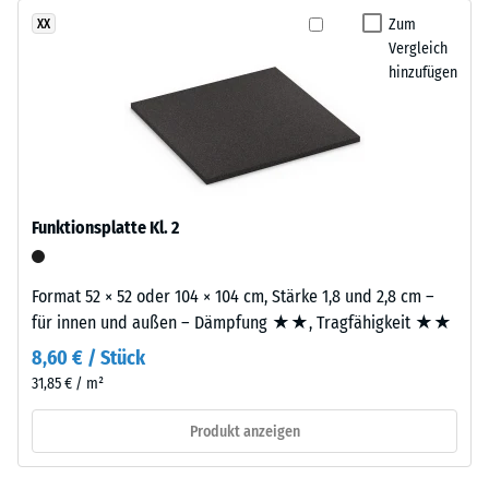
beschreibt
ein
Zum
XX
seinen
pigmentiertes
Vergleich
Widerstand
hinzufügen
Bindemittel
gegen
verwendet.
punktuelle
Belastungen.
Einbau
Sie
–
gibt
Verarbeitung
an,
Funktionsplatte Kl. 2
–
in
Montage
welchem
Format 52 × 52 oder 104 × 104 cm, Stärke 1,8 und 2,8 cm –
Maße
für innen und außen – Dämpfung ★★, Tragfähigkeit ★★
der
Die
Werkstoff
8,60 € / Stück
Platten
unter
31,85 € / m²
werden
der
präzise
Einwirkung
Produkt anzeigen
aus
einer
einem
definierten