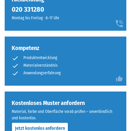
erkennen,
100
die
020 331280
mm²
Oberfläche
Montag bis Freitag · 8–17 Uhr
(entspricht
wirkt
1
durchgehend
cm²)
und
mit
einheitlich.
Kompetenz
einer
Kraft
Produktentwicklung
Struktur
von
Materialverständnis
der
1000
Anwendungserfahrung
Bodenseite
N
(ca.
105
Die
kg)
Bodenseite
Kostenloses Muster anfordern
auf
ist
eine
Material, Farbe und Oberfläche vorab prüfen – unverbindlich
eben,
Materialprobe
und kostenlos.
ohne
gedrückt.
eingeprägte
Jetzt kostenlos anfordern