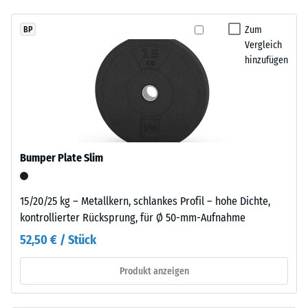
sich
24
eine
Zum
BP
Stunden
gleichmäßige,
Vergleich
Entlastung
fein
hinzufügen
strukturierte
(BS
und
7188)
verdichtete
Oberfläche.
Für
schwarze
Bumper Plate Slim
bzw.
/ 5
anthrazitfarbene
15/20/25 kg – Metallkern, schlankes Profil – hohe Dichte,
Produkte
kontrollierter Rücksprung, für Ø 50-mm-Aufnahme
wird
52,50 € / Stück
ein
Die
farbloses,
Druckfestigkeit
Produkt anzeigen
für
eines
farbige
Werkstoffes
Varianten