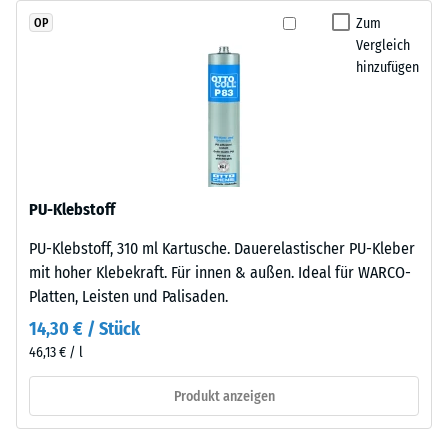
größeren
Kraft
Zum
OP
Format
nachgibt.
Vergleich
geschnitten,
Eine
hinzufügen
wobei
geringe
die
Eindringtiefe
Puzzleverzahnung
weist
an
auf
den
eine
Rändern
PU-Klebstoff
hohe
entsteht.
Druckfestigkeit
Jede
PU-Klebstoff, 310 ml Kartusche. Dauerelastischer PU-Kleber
hin,
Seite
mit hoher Klebekraft. Für innen & außen. Ideal für WARCO-
während
kann
Platten, Leisten und Palisaden.
eine
an
14,30 € / Stück
größere
jede
46,13 € / l
Eindringtiefe
Seite
auf
einer
Produkt anzeigen
eine
anderen
geringere
Platte