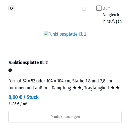
Widerstandsfähigkeit
Format
Zum
XX
gegenüber
geschnitten,
Vergleich
Punktbelastungen
wobei
hinzufügen
hinweist.
die
Punktbelastungen
Puzzleverzahnung
entstehen
an
z.
den
B.
Rändern
durch
entsteht.
Funktionsplatte Kl. 2
Schuhe
Jede
mit
Seite
hohen
Format 52 × 52 oder 104 × 104 cm, Stärke 1,8 und 2,8 cm –
kann
Absätzen,
für innen und außen – Dämpfung ★★, Tragfähigkeit ★★
an
Möbelbeine,
jede
8,60 € / Stück
Pflanzkübel
Seite
31,85 € / m²
auf
einer
Rollen
Produkt anzeigen
anderen
oder
Platte
Gerätefüße.