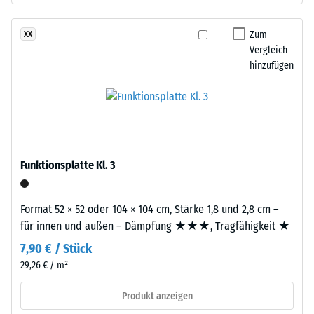
dient
beschreibt
als
seinen
Zum
XX
Bindemittel.
Widerstand
Vergleich
Die
gegen
hinzufügen
farbigen
punktuelle
EPDM-
Belastungen.
Partikel
Sie
sind
gibt
als
an,
einzelne
Funktionsplatte Kl. 3
in
Farbeinschlüsse
welchem
in
Maße
der
Format 52 × 52 oder 104 × 104 cm, Stärke 1,8 und 2,8 cm –
der
fein
für innen und außen – Dämpfung ★★★, Tragfähigkeit ★
Werkstoff
strukturierten,
7,90 € / Stück
unter
überwiegend
29,26 € / m²
der
schwarzen
Einwirkung
Oberfläche
Produkt anzeigen
einer
sichtbar.