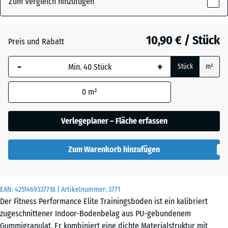
Zum Vergleich hinzufügen
x
15
mm
Altsilber
+ 0,60 €
10,90 € / Stück
Preis und Rabatt
Die gewählte, blau
-
+
Stück
m²
umrandete
Anthrazit
- 1,70 €
Abmessung wird
0
m²
(sofern in den
Produktdaten nicht
Farngrün
+ 0,60 €
anders angegeben)
Verlegeplaner – Fläche erfassen
für die
Bedarfsberechnung
Leicht Blau
Zum Warenkorb hinzufügen
verwendet.
Gesprenkelt
50
x
EAN:
4251469337718
| Artikelnummer:
3771
50
Leicht Gelb
Der Fitness Performance Elite Trainingsboden ist ein kalibriert
x
Gesprenkelt
zugeschnittener Indoor-Bodenbelag aus PU-gebundenem
1,5
Gummigranulat. Er kombiniert eine dichte Materialstruktur mit