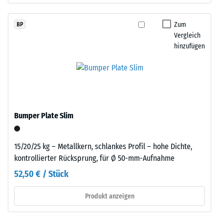
definierten
Kraft
Einbau
Zum
BP
nachgibt.
Vergleich
–
Eine
hinzufügen
Verarbeitung
geringe
–
Eindringtiefe
Montage
weist
auf
eine
hohe
Bumper Plate Slim
Druckfestigkeit
hin,
während
15/20/25 kg – Metallkern, schlankes Profil – hohe Dichte,
Die
eine
kontrollierter Rücksprung, für Ø 50-mm-Aufnahme
Platten
größere
werden
52,50 € / Stück
Eindringtiefe
präzise
auf
aus
Produkt anzeigen
eine
einem
geringere
größeren