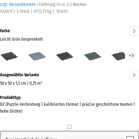
zzgl. Versandkosten
/
Lieferung in ca.
2-3 Wochen
43,60 € / 4 Stück / m²
(
3,75
kg
/ Stück)
Farbe
Leicht Grün Gesprenkelt
Leicht
Altsilber
Anthrazit
Farngrün
Leic
+ 5
Grün
Blau
Gesprenkelt
Gesp
Mehr
(active)
Ausgewählte Variante
Informationen
zu
50 x 50 x 1,5 cm | 0,25 m²
den
Abmessungen
Produkttyp
Farben?
für
DZ (Puzzle-Verbindung | kalibriertes Format | präzise geschnittene Kanten |
den
Farbpalette
hohe Dichte)
Versand
anzeigen
530
Leicht Grün
x
(active)
Gesprenkelt
530