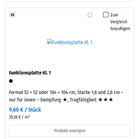
nach
aus
24
dem
Zum
XX
Stunden
Recycling
Vergleich
Entlastung
hinzufügen
von
Altreifen.
(BS
EPDM
7188)
(Ethylen-
Propylen-
Dien-
Funktionsplatte Kl. 1
Kautschuk)
ist
/ 5
ein
Format 52 × 52 oder 104 × 104 cm, Stärke 1,8 und 2,8 cm –
synthetischer,
nur für innen – Dämpfung ★, Tragfähigkeit ★★★
durchgefärbter
9,60 € / Stück
und
Die
35,56 € / m²
schadstofffreier
Druckfestigkeit
Kautschuk.
eines
Produkt anzeigen
Polyurethan
Werkstoffes