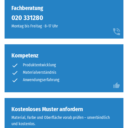
Die
die
Fachberatung
resultierende
Oberfläche
020 331280
Eindrucktiefe
wirkt
wird
Montag bis Freitag · 8–17 Uhr
durchgehend
zunächst
und
unmittelbar
einheitlich.
nach
der
Kompetenz
Struktur
Belastung
der
Produktentwicklung
und
Bodenseite
dann
Materialverständnis
in
Anwendungserfahrung
regelmäßigen
Abständen
über
Die
einen
Bodenseite
Kostenloses Muster anfordern
Zeitraum
ist
Material, Farbe und Oberfläche vorab prüfen – unverbindlich
von
eben,
und kostenlos.
24