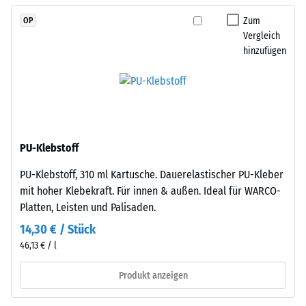
angelegt
Zur
werden.
Zum
OP
Bestimmung
Die
Vergleich
der
hinzufügen
Verzahnung
Druckfestigkeit
greift
wird
passgenau
das
ineinander
Prüfverfahren
und
nach
bildet
BS
PU-Klebstoff
eine
7188:1998
feste,
PU-Klebstoff, 310 ml Kartusche. Dauerelastischer PU-Kleber
angewendet.
lagestabile
mit hoher Klebekraft. Für innen & außen. Ideal für WARCO-
Dabei
Verbindung.
Platten, Leisten und Palisaden.
wird
Da
ein
14,30 € / Stück
die
Prüfkörper
46,13 € / l
Kanten
mit
rechtwinklig
Produkt anzeigen
einer
geschnitten
Fläche
sind