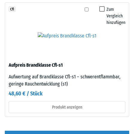
von
–
100
Zum
Cfl
ohne
mm²
Vergleich
Fase
hinzufügen
(entspricht
–
1
entsteht
cm²)
lediglich
mit
eine
einer
kaum
Kraft
sichtbare
Aufpreis Brandklasse Cfl-s1
von
Haarfuge.
1000
Bei
Aufwertung auf Brandklasse Cfl-s1 – schwerentflammbar,
N
gleichem
geringe Rauchentwicklung (s1)
(ca.
Farbdesign
48,60 € / Stück
105
sind
kg)
die
Produkt anzeigen
auf
Platten
eine
kaum
Materialprobe
zu
gedrückt.
erkennen,