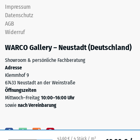
intakt
Ausführung
Impressum
bleibt
nicht
Datenschutz
und
vorgesehen;
AGB
keine
ist
Risse,
Widerruf
eine
Spalten
Entwässerung
WARCO Gallery – Neustadt (Deutschland)
oder
erforderlich,
Löcher
muss
Showroom & persönliche Fachberatung
aufweist.
sie
Adresse
Diese
durch
Klemmhof 9
Anforderung
geeignete
67433 Neustadt an der Weinstraße
wird
bauliche
Öffnungszeiten
für
Maßnahmen
Mittwoch–Freitag
10:00–16:00 Uhr
jeden
sichergestellt
sowie
nach Vereinbarung
Skalenwert
werden.
erfüllt.
Der
Die
Einbau
Einstufung
erfolgt
der
auf
43,60 € / 4 Stück / m²