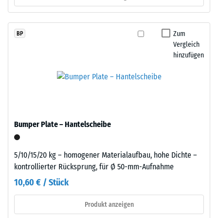
gelangen. Alle Lagen werden lose übereinander verlegt. Ein
rund
Wärmedämmung -
Nachweis nach DIN 4109 gilt für den vollständigen
10
Skalenwert 2 =
Bauteilaufbau samt Übertragungswegen, nicht für eine einzelne
%
Zum
BP
Wärmeleitfähigkeit
Platte.
farbigem
Vergleich
ca. 0,12 W/(m·K)
EPDM-
hinzufügen
Druckfestigkeit
Granulat.
-
Die
Abkürzung
Skalenwert
ELT
5
steht
=
für
Bumper Plate – Hantelscheibe
„End
ca.
of
0
5/10/15/20 kg – homogener Materialaufbau, hohe Dichte –
Life
kontrollierter Rücksprung, für Ø 50-mm-Aufnahme
mm
Tyres“
10,60 € / Stück
–
verbleibende
das
Eindellung
Produkt anzeigen
Granulat
stammt