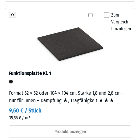
nach
stammt
24
aus
Zum
XX
Stunden
dem
Vergleich
Entlastung
hinzufügen
Recycling
von
(BS
Altreifen.
7188)
EPDM
(Ethylen-
Propylen-
Funktionsplatte Kl. 1
Dien-
Kautschuk)
/ 5
ist
Format 52 × 52 oder 104 × 104 cm, Stärke 1,8 und 2,8 cm –
ein
nur für innen – Dämpfung ★, Tragfähigkeit ★★★
synthetischer,
9,60 € / Stück
durchgefärbter
Die
35,56 € / m²
und
Druckfestigkeit
schadstofffreier
eines
Produkt anzeigen
Kautschuk.
Werkstoffes