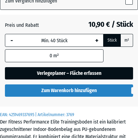
Zum Vergleich hinzufügen
x
15
mm
Altsilber
+ 0,60 €
10,90 € / Stück
Preis und Rabatt
Die gewählte, blau
-
+
Stück
m²
umrandete
Anthrazit
- 1,70 €
Abmessung wird
0
m²
(sofern in den
Produktdaten nicht
Farngrün
+ 0,60 €
anders angegeben)
Verlegeplaner – Fläche erfassen
für die
Bedarfsberechnung
Leicht Blau
Zum Warenkorb hinzufügen
verwendet.
Gesprenkelt
50
x
EAN:
4251469337695
| Artikelnummer:
3769
50
Leicht Gelb
Der Fitness Performance Elite Trainingsboden ist ein kalibriert
x
Gesprenkelt
zugeschnittener Indoor-Bodenbelag aus PU-gebundenem
1,5
Gummigranulat. Er kombiniert eine dichte Materialstruktur mit