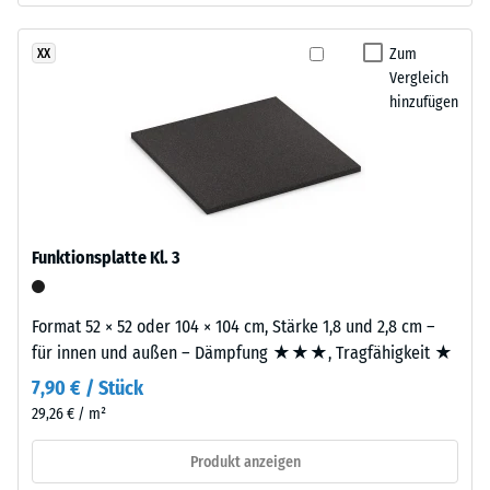
Polyurethan
beschreibt
dient
seinen
Zum
XX
als
Widerstand
Vergleich
Bindemittel.
gegen
hinzufügen
Die
punktuelle
farbigen
Belastungen.
EPDM-
Sie
Partikel
gibt
sind
an,
als
Funktionsplatte Kl. 3
in
einzelne
welchem
Farbeinschlüsse
Maße
in
Format 52 × 52 oder 104 × 104 cm, Stärke 1,8 und 2,8 cm –
der
der
für innen und außen – Dämpfung ★★★, Tragfähigkeit ★
Werkstoff
fein
7,90 € / Stück
unter
strukturierten,
29,26 € / m²
der
überwiegend
Einwirkung
schwarzen
Produkt anzeigen
einer
Oberfläche