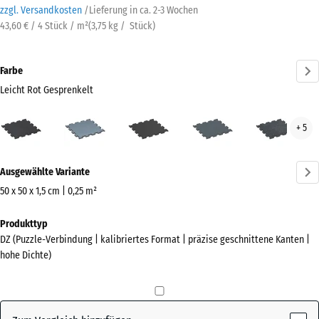
zzgl. Versandkosten
/
Lieferung in ca.
2-3 Wochen
43,60 € / 4 Stück / m²
(
3,75
kg
/ Stück)
Farbe
Leicht Rot Gesprenkelt
Leicht
Altsilber
Anthrazit
Farngrün
Leic
+ 5
Rot
Blau
Gesprenkelt
Gesp
Mehr
(active)
Ausgewählte Variante
Informationen
zu
50 x 50 x 1,5 cm | 0,25 m²
den
Abmessungen
Produkttyp
Farben?
für
DZ (Puzzle-Verbindung | kalibriertes Format | präzise geschnittene Kanten |
den
Farbpalette
hohe Dichte)
Versand
anzeigen
530
Leicht Rot
x
(active)
Gesprenkelt
530