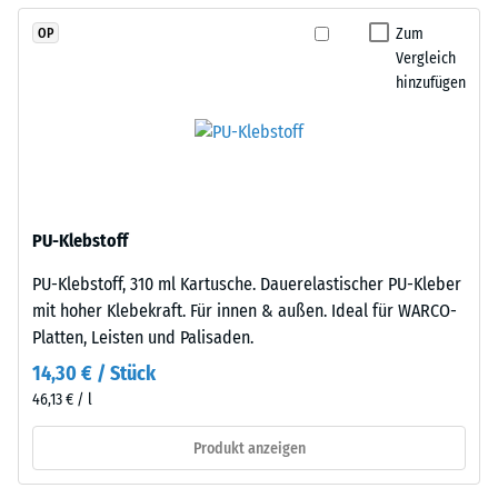
Platte
Zur
angelegt
Zum
OP
Bestimmung
werden.
Vergleich
der
hinzufügen
Die
Druckfestigkeit
Verzahnung
wird
greift
das
passgenau
Prüfverfahren
ineinander
nach
und
BS
PU-Klebstoff
bildet
7188:1998
eine
PU-Klebstoff, 310 ml Kartusche. Dauerelastischer PU-Kleber
angewendet.
feste,
mit hoher Klebekraft. Für innen & außen. Ideal für WARCO-
Dabei
lagestabile
Platten, Leisten und Palisaden.
wird
Verbindung.
ein
14,30 € / Stück
Da
Prüfkörper
46,13 € / l
die
mit
Kanten
Produkt anzeigen
einer
rechtwinklig
Fläche
geschnitten