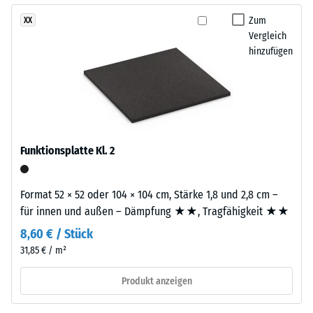
Widerstandsfähigkeit
größeren
Zum
XX
gegenüber
Format
Vergleich
Punktbelastungen
geschnitten,
hinzufügen
hinweist.
wobei
Punktbelastungen
die
entstehen
Puzzleverzahnung
z.
an
B.
den
durch
Rändern
Funktionsplatte Kl. 2
Schuhe
entsteht.
mit
Jede
hohen
Format 52 × 52 oder 104 × 104 cm, Stärke 1,8 und 2,8 cm –
Seite
Absätzen,
für innen und außen – Dämpfung ★★, Tragfähigkeit ★★
kann
Möbelbeine,
an
8,60 € / Stück
Pflanzkübel
jede
31,85 € / m²
auf
Seite
Rollen
Produkt anzeigen
einer
oder
anderen
Gerätefüße.