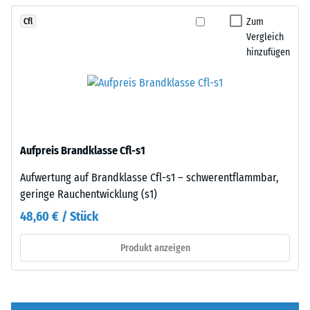
von
sind
100
Zum
Cfl
–
mm²
Vergleich
ohne
hinzufügen
(entspricht
Fase
1
–
cm²)
entsteht
mit
lediglich
einer
eine
Kraft
kaum
Aufpreis Brandklasse Cfl-s1
von
sichtbare
1000
Haarfuge.
Aufwertung auf Brandklasse Cfl-s1 – schwerentflammbar,
N
Bei
geringe Rauchentwicklung (s1)
(ca.
gleichem
48,60 € / Stück
105
Farbdesign
kg)
sind
Produkt anzeigen
auf
die
eine
Platten
Materialprobe
kaum
gedrückt.
zu