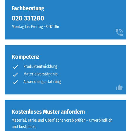
Die
erkennen,
Fachberatung
resultierende
die
020 331280
Eindrucktiefe
Oberfläche
wird
Montag bis Freitag · 8–17 Uhr
wirkt
zunächst
durchgehend
unmittelbar
und
nach
einheitlich.
der
Kompetenz
Belastung
Struktur
Produktentwicklung
und
der
dann
Materialverständnis
Bodenseite
in
Anwendungserfahrung
regelmäßigen
Abständen
über
einen
Die
Kostenloses Muster anfordern
Zeitraum
Bodenseite
Material, Farbe und Oberfläche vorab prüfen – unverbindlich
von
ist
und kostenlos.
24