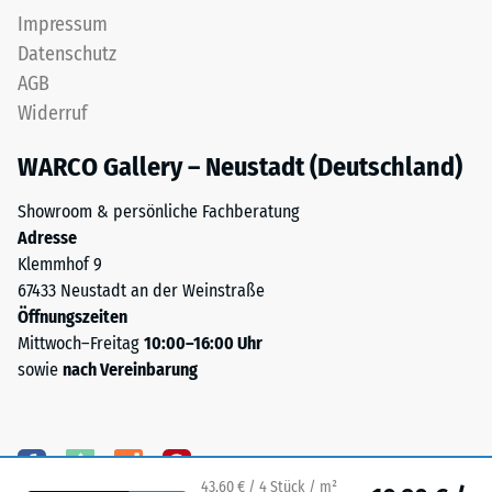
intakt
dieser
Impressum
bleibt
Ausführung
Datenschutz
und
nicht
AGB
keine
vorgesehen;
Risse,
Widerruf
ist
Spalten
eine
WARCO Gallery – Neustadt (Deutschland)
oder
Entwässerung
Löcher
erforderlich,
Showroom & persönliche Fachberatung
aufweist.
muss
Adresse
Diese
sie
Klemmhof 9
Anforderung
durch
67433 Neustadt an der Weinstraße
wird
geeignete
Öffnungszeiten
für
bauliche
Mittwoch–Freitag
10:00–16:00 Uhr
jeden
Maßnahmen
sowie
nach Vereinbarung
Skalenwert
sichergestellt
erfüllt.
werden.
Die
Der
Einstufung
Einbau
der
erfolgt
43,60 € / 4 Stück / m²