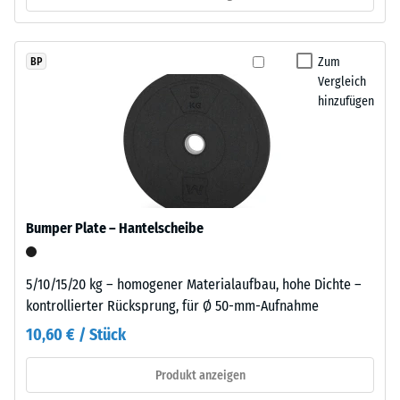
gelangen. Alle Lagen werden lose übereinander verlegt. Ein
von
Wärmedämmung -
Nachweis nach DIN 4109 gilt für den vollständigen
rund
Skalenwert 2 =
Bauteilaufbau samt Übertragungswegen, nicht für eine einzelne
10
Zum
BP
Wärmeleitfähigkeit
Platte.
%
Vergleich
ca. 0,12 W/(m·K)
farbigem
hinzufügen
Druckfestigkeit
EPDM-
-
Granulat.
Die
Skalenwert
Abkürzung
5
ELT
=
steht
Bumper Plate – Hantelscheibe
für
ca.
„End
0
5/10/15/20 kg – homogener Materialaufbau, hohe Dichte –
of
kontrollierter Rücksprung, für Ø 50-mm-Aufnahme
mm
Life
10,60 € / Stück
Tyres“
verbleibende
–
Eindellung
Produkt anzeigen
das
Granulat