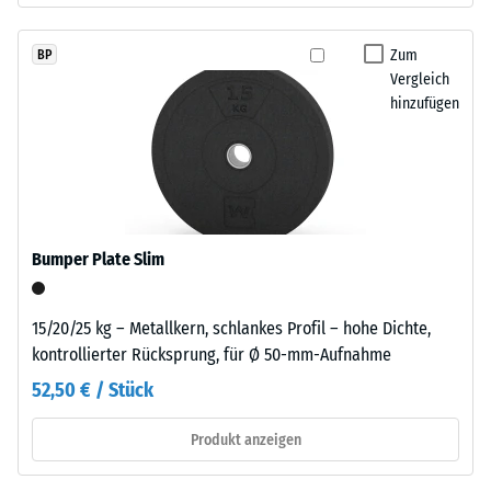
definierten
sichtbar.
Kraft
Zum
BP
nachgibt.
Vergleich
Einbau
Eine
hinzufügen
–
geringe
Verarbeitung
Eindringtiefe
–
weist
Montage
auf
eine
hohe
Bumper Plate Slim
Druckfestigkeit
hin,
während
15/20/25 kg – Metallkern, schlankes Profil – hohe Dichte,
eine
kontrollierter Rücksprung, für Ø 50-mm-Aufnahme
Die
größere
Platten
52,50 € / Stück
Eindringtiefe
werden
auf
präzise
Produkt anzeigen
eine
aus
geringere
einem