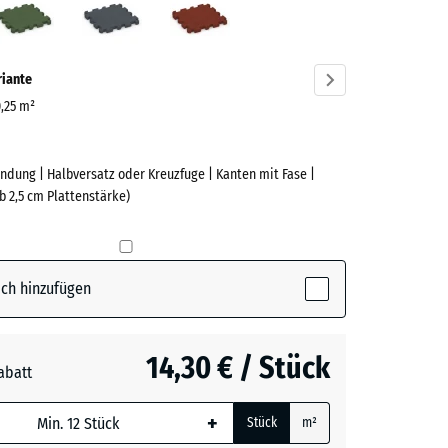
ve)
riante
0,25 m²
ndung | Halbversatz oder Kreuzfuge | Kanten mit Fase |
e
b 2,5 cm Plattenstärke)
(active)
t
ch hinzufügen
n
+ 1,00 €
14,30 € / Stück
abatt
e, blau
rgrau
+ 0,50 €
+
Stück
m²
 wird