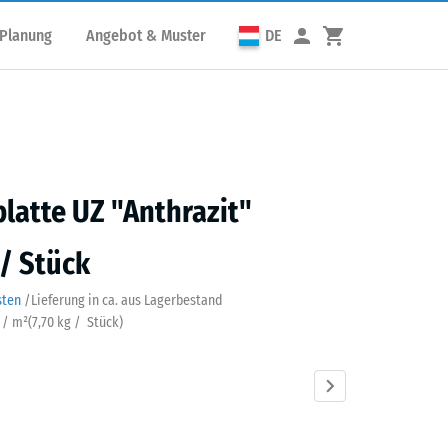
 Planung
Angebot & Muster
DE
latte UZ "Anthrazit"
 / Stück
sten
/
Lieferung in ca.
aus Lagerbestand
k / m²
(
7,70
kg
/ Stück)
azit
Grasgrün
Schiefergrau
Ziegelrot