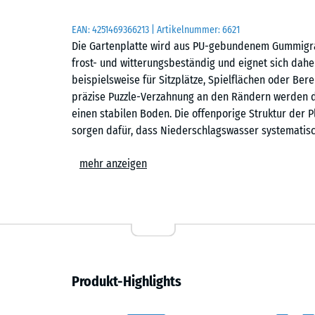
EAN:
4251469366213
| Artikelnummer:
6621
Die Gartenplatte wird aus PU-gebundenem Gummigranu
frost- und witterungsbeständig und eignet sich dah
beispielsweise für Sitzplätze, Spielflächen oder Be
präzise Puzzle-Verzahnung an den Rändern werden d
einen stabilen Boden. Die offenporige Struktur der P
sorgen dafür, dass Niederschlagswasser systematisc
Stabiler Plattenverbund
mehr anzeigen
Die stabile Puzzle-Verzahnung verbindet die Platten 
Verschrauben ist nicht erforderlich. Die Verlegung 
erfolgen. Genauso einfach, wie die Platten verlegt
werden. Bei Bedarf lassen sich einzelne Platten aus
werden muss.
Produkt-Highlights
Einfache Verlegung