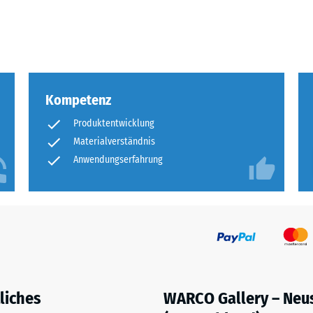
eibende
llung
Kompetenz
en
Produktentwicklung
stung
Materialverständnis
Anwendungserfahrung
liches
WARCO Gallery – Neu