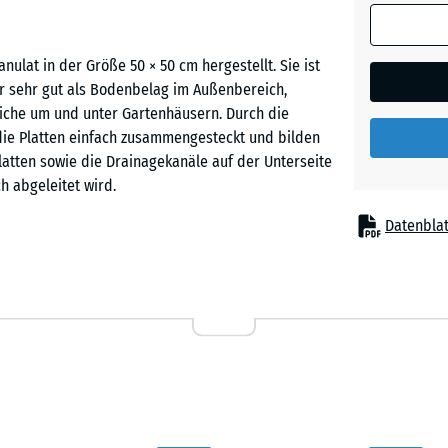
(sofern in 
Ziegelro
Produktdat
lat in der Größe 50 × 50 cm hergestellt. Sie ist
anders an
er sehr gut als Bodenbelag im Außenbereich,
für die
reiche um und unter Gartenhäusern. Durch die
Bedarfsbe
ie Platten einfach zusammengesteckt und bilden
verwendet.
latten sowie die Drainagekanäle auf der Unterseite
50
h abgeleitet wird.
x
Datenblat
50
x 4
sicher miteinander. Ein Verkleben oder
cm
kann im Schachbrettmuster oder im Halbversatz
|
 werden, können sie auch wieder aufgenommen
0,25
tauschen, ohne dass die gesamte Fläche gelöst
m²
50
x