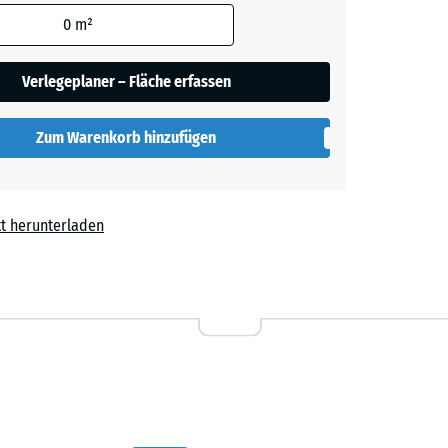
den
0
m²
t
+ 0,50 €
en nicht
gegeben)
Verlegeplaner – Fläche erfassen
rechnung
Zum Warenkorb hinzufügen
t herunterladen