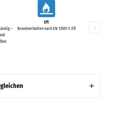
40 €
Efl
tändig –
Brandverhalten nach EN 13501-1: Efl
und
bar.
rgleichen
 Entlastung (BS 7188)