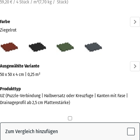
59,20 € / 4 Stück / m²
(
7,70
kg
/ Stück)
Farbe
Ziegelrot
Ziegelrot
Anthrazit
Grasgrün
Schiefergrau
(active)
Mehr
Ausgewählte Variante
Informationen
zu
50 x 50 x 4 cm | 0,25 m²
den
Abmessungen
Produkttyp
Farben?
für
UZ (Puzzle-Verbindung | Halbversatz oder Kreuzfuge | Kanten mit Fase |
den
Farbpalette
Drainageprofil ab 2,5 cm Plattenstärke)
Versand
anzeigen
540
(active)
Ziegelrot
x
540
Zum Vergleich hinzufügen
x