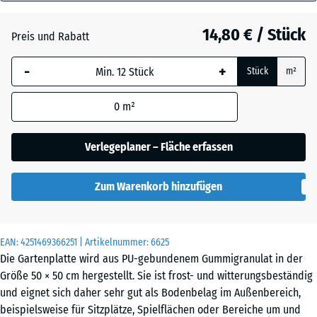
40
Anthrazit
- 0,50 €
mm
14,80 € / Stück
Preis und Rabatt
Die gewählte, blau
Grasgrün
+ 0,50 €
-
+
Stück
m²
umrandete
Abmessung wird
0
m²
(sofern in den
Schiefergrau
Produktdaten nicht
anders angegeben)
Verlegeplaner – Fläche erfassen
für die
Bedarfsberechnung
Zum Warenkorb hinzufügen
verwendet.
50
x
EAN:
4251469366251
| Artikelnummer:
6625
50
Die Gartenplatte wird aus PU-gebundenem Gummigranulat in der
x 4
Größe 50 × 50 cm hergestellt. Sie ist frost- und witterungsbeständig
cm
und eignet sich daher sehr gut als Bodenbelag im Außenbereich,
|
beispielsweise für Sitzplätze, Spielflächen oder Bereiche um und