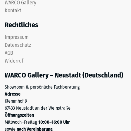
nach
WARCO Gallery
feinem
Kontakt
24
ELT-
Granulat
Stunden
Rechtliches
bildet
Entlastung
eine
Impressum
(BS
abriebfeste,
Datenschutz
rutschhemmende
7188)
AGB
Oberfläche.
Widerruf
Die
untere
WARCO Gallery – Neustadt (Deutschland)
Schicht
/ 5
aus
Showroom & persönliche Fachberatung
gröberem
Adresse
ELT-
Klemmhof 9
Granulat
67433 Neustadt an der Weinstraße
unterstützt
Die
Öffnungszeiten
Elastizität,
Druckfestigkeit
Mittwoch–Freitag
10:00–16:00 Uhr
Stoßdämpfung
eines
sowie
nach Vereinbarung