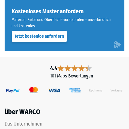
„End
Skalenwert 4 =
of
Kostenloses Muster anfordern
Wärmeleitfähigkeit
Life
ca. 0,09 W/(m·K)
Material, Farbe und Oberfläche vorab prüfen – unverbindlich
Tyres"
und kostenlos.
Frostbeständig
und
Jetzt kostenlos anfordern
bezeichnet
Druckfestigkeit
Gummigranulat,
-
das
Skalenwert
aus
dem
2
4.4
Recycling
=
101 Maps Bewertungen
von
ca.
Altreifen
gewonnen
0,75
wird.
mm
Die
über WARCO
verbleibende
obere
Nutzschicht
Eindellung
Das Unternehmen
aus