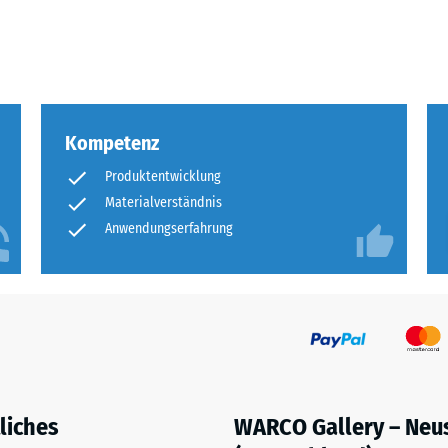
eibende
llung
Kompetenz
en
Produktentwicklung
stung
Materialverständnis
Anwendungserfahrung
liches
WARCO Gallery – Neu