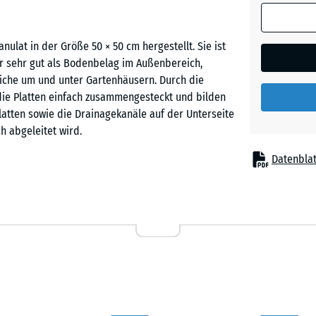
(sofern in 
Ziegelro
Produktdat
lat in der Größe 50 × 50 cm hergestellt. Sie ist
anders an
er sehr gut als Bodenbelag im Außenbereich,
für die
reiche um und unter Gartenhäusern. Durch die
Bedarfsbe
ie Platten einfach zusammengesteckt und bilden
verwendet.
latten sowie die Drainagekanäle auf der Unterseite
50
h abgeleitet wird.
x
Datenblat
50
x 4
sicher miteinander. Ein Verkleben oder
cm
kann im Schachbrettmuster oder im Halbversatz
|
 werden, können sie auch wieder aufgenommen
0,25
tauschen, ohne dass die gesamte Fläche gelöst
m²
50
x