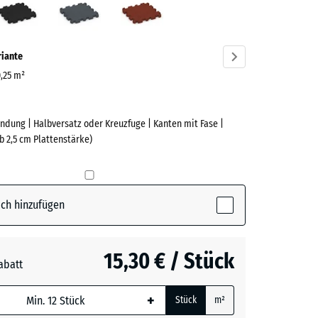
ve)
riante
0,25 m²
ndung | Halbversatz oder Kreuzfuge | Kanten mit Fase |
e
b 2,5 cm Plattenstärke)
(active)
n
ch hinzufügen
t
- 1,00 €
15,30 € / Stück
abatt
e, blau
rgrau
- 0,50 €
+
Stück
m²
 wird