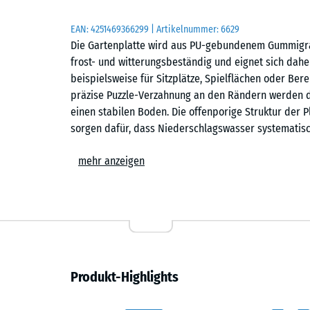
EAN:
4251469366299
| Artikelnummer:
6629
Die Gartenplatte wird aus PU-gebundenem Gummigranu
frost- und witterungsbeständig und eignet sich dah
beispielsweise für Sitzplätze, Spielflächen oder Be
präzise Puzzle-Verzahnung an den Rändern werden d
einen stabilen Boden. Die offenporige Struktur der P
sorgen dafür, dass Niederschlagswasser systematisc
Stabiler Plattenverbund
mehr anzeigen
Die stabile Puzzle-Verzahnung verbindet die Platten 
Verschrauben ist nicht erforderlich. Die Verlegung 
erfolgen. Genauso einfach, wie die Platten verlegt
werden. Bei Bedarf lassen sich einzelne Platten aus
werden muss.
Produkt-Highlights
Einfache Verlegung