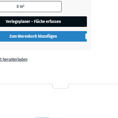
den
0
m²
t
- 0,50 €
en nicht
gegeben)
Verlegeplaner – Fläche erfassen
rechnung
Zum Warenkorb hinzufügen
t herunterladen