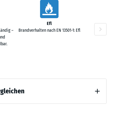
40 €
Efl
tändig –
Brandverhalten nach EN 13501-1: Efl
und
bar.
rgleichen
 Entlastung (BS 7188)