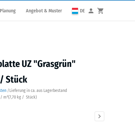
 Planung
Angebot & Muster
DE
latte UZ "Grasgrün"
 / Stück
sten
/
Lieferung in ca.
aus Lagerbestand
 / m²
(
7,70
kg
/ Stück)
grün
Anthrazit
Schiefergrau
Ziegelrot