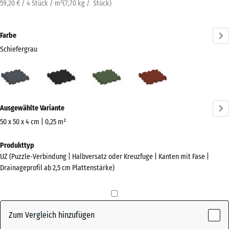
59,20 € / 4 Stück / m²
(
7,70
kg
/ Stück)
Farbe
Schiefergrau
Schiefergrau
Anthrazit
Grasgrün
Ziegelrot
(active)
Mehr
Ausgewählte Variante
Informationen
zu
50 x 50 x 4 cm | 0,25 m²
den
Abmessungen
Produkttyp
Farben?
für
UZ (Puzzle-Verbindung | Halbversatz oder Kreuzfuge | Kanten mit Fase |
den
Farbpalette
Drainageprofil ab 2,5 cm Plattenstärke)
Versand
anzeigen
540
(active)
Schiefergrau
x
540
Zum Vergleich hinzufügen
x