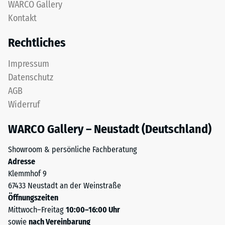
nach
WARCO Gallery
zweischichtig
Kontakt
24
aufgebaut
und
Stunden
Rechtliches
besteht
Entlastung
aus
Impressum
(BS
gereinigtem,
Datenschutz
schwarzem
7188)
AGB
ELT-
Widerruf
Granulat
sowie
WARCO Gallery – Neustadt (Deutschland)
einem
/ 5
Polyurethan-
Showroom & persönliche Fachberatung
Bindemittel.
Adresse
ELT
Klemmhof 9
steht
67433 Neustadt an der Weinstraße
für
Die
Öffnungszeiten
„End
Druckfestigkeit
Mittwoch–Freitag
10:00–16:00 Uhr
of
eines
sowie
nach Vereinbarung