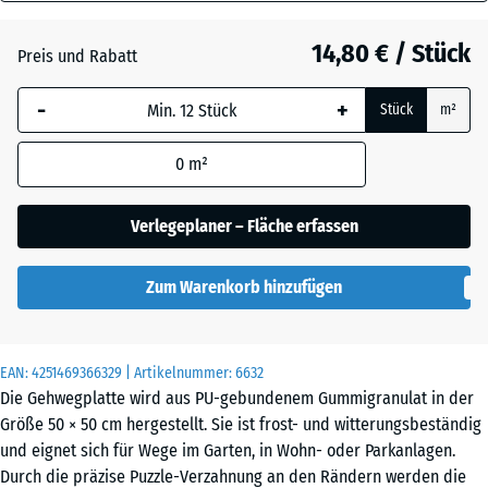
40
Anthrazit
- 0,50 €
mm
14,80 € / Stück
Preis und Rabatt
Die gewählte, blau
Grasgrün
+ 0,50 €
-
+
Stück
m²
umrandete
Abmessung wird
0
m²
(sofern in den
Ziegelrot
Produktdaten nicht
anders angegeben)
Verlegeplaner – Fläche erfassen
für die
Bedarfsberechnung
Zum Warenkorb hinzufügen
verwendet.
50
x
EAN:
4251469366329
| Artikelnummer:
6632
50
Die Gehwegplatte wird aus PU-gebundenem Gummigranulat in der
x 4
Größe 50 × 50 cm hergestellt. Sie ist frost- und witterungsbeständig
cm
und eignet sich für Wege im Garten, in Wohn- oder Parkanlagen.
|
Durch die präzise Puzzle-Verzahnung an den Rändern werden die