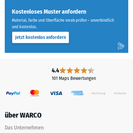
ist
Skalenwert 4 =
bei
Kostenloses Muster anfordern
Wärmeleitfähigkeit
diesem
ca. 0,09 W/(m·K)
Material, Farbe und Oberfläche vorab prüfen – unverbindlich
dunklen
und kostenlos.
Frostbeständig
Farbton
Jetzt kostenlos anfordern
jedoch
Druckfestigkeit
gering.
-
Skalenwert
Material
2
4.4
–
=
Bestandteile
101 Maps Bewertungen
und
ca.
Aufbau
0,75
mm
über WARCO
verbleibende
Das
Produkt
Eindellung
Das Unternehmen
ist