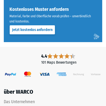
„End
Skalenwert 4 =
of
Kostenloses Muster anfordern
Wärmeleitfähigkeit
Life
ca. 0,09 W/(m·K)
Material, Farbe und Oberfläche vorab prüfen – unverbindlich
Tyres"
und kostenlos.
Frostbeständig
und
Jetzt kostenlos anfordern
bezeichnet
Druckfestigkeit
Gummigranulat,
-
das
Skalenwert
aus
dem
2
4.4
Recycling
=
101 Maps Bewertungen
von
ca.
Altreifen
gewonnen
0,75
wird.
mm
Die
über WARCO
verbleibende
obere
Nutzschicht
Eindellung
Das Unternehmen
aus