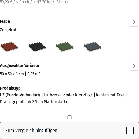
59,20 € / 4 Stück / m²
(
7,70
kg
/ Stück)
Farbe
Ziegelrot
Ziegelrot
Anthrazit
Grasgrün
Schiefergrau
(active)
Mehr
Ausgewählte Variante
Informationen
zu
50 x 50 x 4 cm | 0,25 m²
den
Abmessungen
Produkttyp
Farben?
für
UZ (Puzzle-Verbindung | Halbversatz oder Kreuzfuge | Kanten mit Fase |
den
Farbpalette
Drainageprofil ab 2,5 cm Plattenstärke)
Versand
anzeigen
540
(active)
Ziegelrot
x
540
Zum Vergleich hinzufügen
x