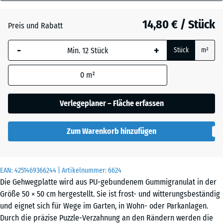
40
Anthrazit
- 0,50 €
mm
14,80 € / Stück
Preis und Rabatt
Die gewählte, blau
Grasgrün
+ 0,50 €
-
+
Stück
m²
umrandete
Abmessung wird
0
m²
(sofern in den
Schiefergrau
Produktdaten nicht
anders angegeben)
Verlegeplaner – Fläche erfassen
für die
Bedarfsberechnung
Zum Warenkorb hinzufügen
verwendet.
50
x
EAN:
4251469366244
| Artikelnummer:
6624
50
Die Gehwegplatte wird aus PU-gebundenem Gummigranulat in der
x 4
Größe 50 × 50 cm hergestellt. Sie ist frost- und witterungsbeständig
cm
und eignet sich für Wege im Garten, in Wohn- oder Parkanlagen.
|
Durch die präzise Puzzle-Verzahnung an den Rändern werden die