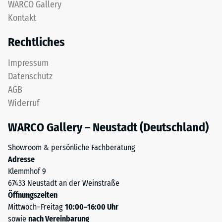
nach
WARCO Gallery
feinem
Kontakt
24
ELT-
Granulat
Stunden
Rechtliches
bildet
Entlastung
eine
Impressum
(BS
abriebfeste,
Datenschutz
rutschhemmende
7188)
AGB
Oberfläche.
Widerruf
Die
untere
WARCO Gallery – Neustadt (Deutschland)
Schicht
/ 5
aus
Showroom & persönliche Fachberatung
gröberem
Adresse
ELT-
Klemmhof 9
Granulat
67433 Neustadt an der Weinstraße
unterstützt
Die
Öffnungszeiten
Elastizität,
Druckfestigkeit
Mittwoch–Freitag
10:00–16:00 Uhr
Stoßdämpfung
eines
sowie
nach Vereinbarung