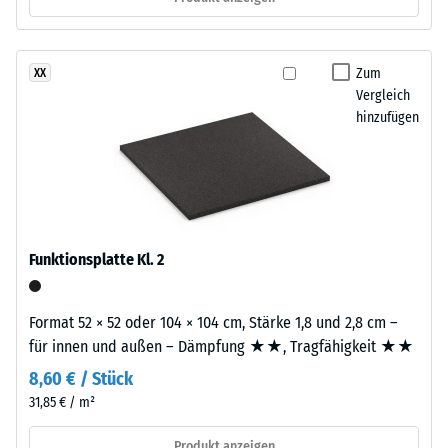
Abriebfestigkeit
Dieses
- Beständigkeit
Produkt
gegen
Zum
XX
ist
abrasiven
Vergleich
zweilagig
Verschleiß -
hinzufügen
aufgebaut.
Skalenwert 3 =
Die
"sehr gut" (BS
7188)
ca.
2
Wasserdurchlässigkeit
mm
(EN 12616) -
starke
Skalenwert 2 =
Funktionsplatte Kl. 2
Nutzschicht
Infiltration bis zu 10
besteht
mm/h (10 l/h/m²)
aus
Format 52 × 52 oder 104 × 104 cm, Stärke 1,8 und 2,8 cm –
Rutschhemmung
neu
für innen und außen – Dämpfung ★★, Tragfähigkeit ★★
(EN 16165) -
hergestelltem,
Skalenwert 3 =
8,60 € / Stück
durchgefärbtem
mittlerer
31,85 € / m²
und
Akzeptanzwinkel
schadstofffreiem
ca. 15°, Gruppe
Produkt anzeigen