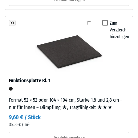
nach
gereinigtem,
schwarzem
24
ELT-
Zum
XX
Stunden
Gummigranulat
Vergleich
Entlastung
feiner
hinzufügen
Körnung,
(BS
gebunden
7188)
mit
Polyurethan.
Die
Abkürzung
Funktionsplatte Kl. 1
ELT
/ 5
steht
Format 52 × 52 oder 104 × 104 cm, Stärke 1,8 und 2,8 cm –
für
nur für innen – Dämpfung ★, Tragfähigkeit ★★★
„End
9,60 € / Stück
of
Die
Life
35,56 € / m²
Druckfestigkeit
Tyres"
eines