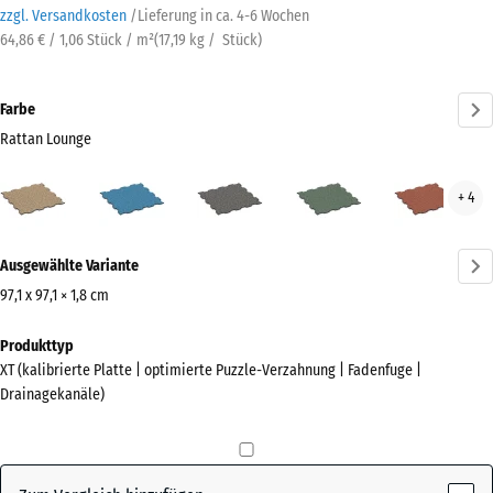
zzgl. Versandkosten
/
Lieferung in ca.
4-6 Wochen
64,86 € / 1,06 Stück / m²
(
17,19
kg
/ Stück)
Farbe
Rattan Lounge
Rattan
Atlantik
Dunkelgrauer
Englischer
Feue
+ 4
Lounge
Granit
Rasen
(active)
Mehr
Ausgewählte Variante
Informationen
zu
97,1 x 97,1 × 1,8 cm
den
Abmessungen
Produkttyp
Farben?
für
XT (kalibrierte Platte | optimierte Puzzle-Verzahnung | Fadenfuge |
den
Farbpalette
Drainagekanäle)
Versand
anzeigen
1010
Rattan
x
(active)
Lounge
1010