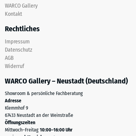
in
WARCO Gallery
Gerätefüße.
einem
Zur
Kontakt
Schichtsystem
Bestimmung
konzipiert:
Rechtliches
der
Eine
Druckfestigkeit
oder
Impressum
wird
mehrere
Datenschutz
das
Lagen
Prüfverfahren
AGB
werden
nach
Widerruf
übereinander
BS
verlegt,
7188:1998
WARCO Gallery – Neustadt (Deutschland)
die
angewendet.
Puzzleverzahnung
Dabei
Showroom & persönliche Fachberatung
hält
wird
Adresse
die
ein
Klemmhof 9
obere
Prüfkörper
67433 Neustadt an der Weinstraße
Schicht
mit
Öffnungszeiten
lagestabil.
einer
Mittwoch–Freitag
10:00–16:00 Uhr
Da