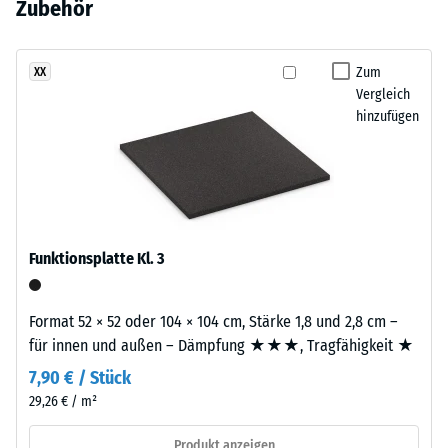
Sandtöne
Zubehör
aus ELT-Gummigranulat übernimmt Tragfähigkeit und
Entlastung (BS
noch
zu
Stoßdämpfung.
7188)
kein
einem
Produkt
Scheinbare
warmen,
Zum
XX
für
Dichte -
Vergleich
natürlich
den
Skalenwert
hinzufügen
anmutenden
4 = 900 bis
Produktvergleich
Farbbild,
1000
ausgewählt.
das
kg/m³
an
geflochtenes
Stoß-, Schwingungs-
und
Naturfasermaterial
Funktionsplatte Kl. 3
Trittschalldämmung
erinnert.
– Skalenwert 1 =
spürbare Dämpfung
Format 52 × 52 oder 104 × 104 cm, Stärke 1,8 und 2,8 cm –
Material
Rutschfestigkeit Klasse
für innen und außen – Dämpfung ★★★, Tragfähigkeit ★
–
DS (EN 14041) -
Bestandteile
7,90 € / Stück
Skalenwert 2 =
und
29,26 € / m²
Gleitreibungskoeffizient
Aufbau
ca. 0,38
Produkt anzeigen