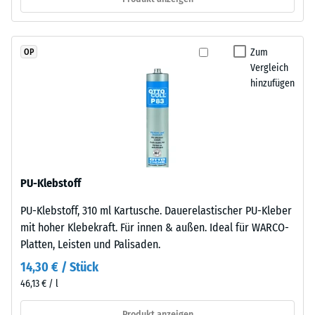
EPDM-
R10
Granulat
Wärmedämmung -
(Ethylen-
Skalenwert 2 =
Zum
OP
Propylen-
Wärmeleitfähigkeit
Vergleich
Dien-
ca. 0,12 W/(m·K)
hinzufügen
Kautschuk),
Druckfestigkeit
gebunden
-
mit
Polyurethan.
Skalenwert
Die
4
Nutzschicht
PU-Klebstoff
=
hat
PU-Klebstoff, 310 ml Kartusche. Dauerelastischer PU-Kleber
eine
ca.
mit hoher Klebekraft. Für innen & außen. Ideal für WARCO-
geschlossene
0,25
Platten, Leisten und Palisaden.
Oberfläche.
mm
Die
14,30 € / Stück
Basisschicht
verbleibende
46,13 € / l
besteht
Eindellung
aus
Produkt anzeigen