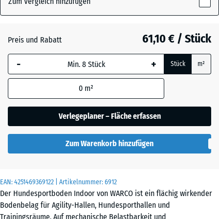
Zum Vergleich hinzufügen
x
18
mm
Atlantik
61,10 € / Stück
Preis und Rabatt
Die gewählte, blau
-
+
Stück
m²
umrandete
Dunkelgrauer
Abmessung wird
Granit
0
m²
(sofern in den
Produktdaten nicht
anders angegeben)
Verlegeplaner – Fläche erfassen
Englischer
für die
Rasen
Bedarfsberechnung
Zum Warenkorb hinzufügen
verwendet.
Feuersglut
97,1
x
EAN:
4251469369122
| Artikelnummer:
6912
97,1
Der Hundesportboden Indoor von WARCO ist ein flächig wirkender
×
Grauer
Bodenbelag für Agility-Hallen, Hundesporthallen und
1,8
Granit
Trainingsräume. Auf mechanische Belastbarkeit und