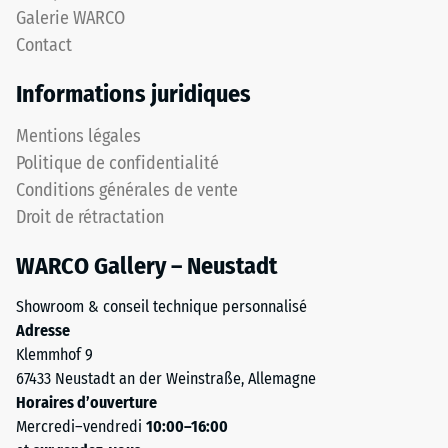
Une
Galerie WARCO
Les
faible
Contact
bords
profondeur
découpés
d’empreinte
Informations juridiques
en
témoigne
angle
d’une
Mentions légales
droit
résistance
Politique de confidentialité
sans
élevée
Conditions générales de vente
chanfrein
à
produisent
Droit de rétractation
la
un
compression,
WARCO Gallery – Neustadt
joint
tandis
capillaire
qu’une
Showroom & conseil technique personnalisé
à
empreinte
Adresse
peine
plus
Klemmhof 9
visible.
profonde
67433 Neustadt an der Weinstraße, Allemagne
La
indique
Horaires d’ouverture
surface
une
Mercredi–vendredi
10:00–16:00
présente
moindre