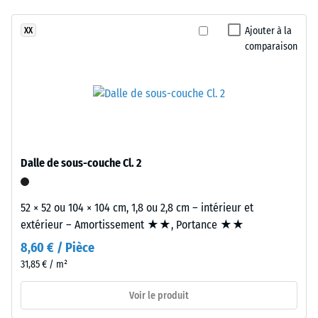
Classe
bicouche
d’adhérence
Ajouter à la
XX
composé
DS (EN
comparaison
d’une
14041) -
couche
Valeur de
d’usure
l’échelle 2 =
en
Coefficient
caoutchouc
de
EPDM
frottement
(caoutchouc
env. 0,38
Dalle de sous-couche Cl. 2
éthylène-
Résistance
propyène-
à
diène)
52 × 52 ou 104 × 104 cm, 1,8 ou 2,8 cm – intérieur et
l'abrasion
d’environ
extérieur – Amortissement ★★, Portance ★★
–
2
Résistance
8,60 € / Pièce
mm,
à l'usure
31,85 € / m²
liée
abrasive –
Valeur de
par
Voir le produit
l'échelle 3
un