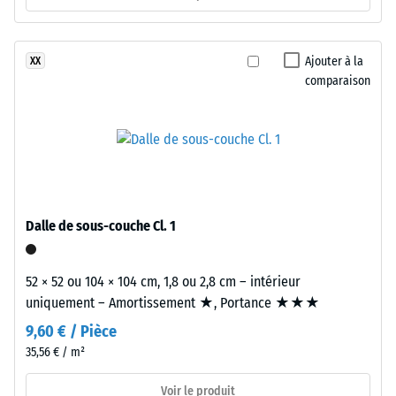
pneus
groupe R10
recyclés
Isolation
(ELT),
Ajouter à la
XX
thermique –
«
comparaison
Valeur de
End
l’échelle 2 =
of
Conductivité
Life
thermique
Tyres
env. 0,12
»,
W/(m·K)
à
Résistance
granulométrie
Dalle de sous-couche Cl. 1
à
fine
et
la
52 × 52 ou 104 × 104 cm, 1,8 ou 2,8 cm – intérieur
à
compression
uniquement – Amortissement ★, Portance ★★★
haute
-
9,60 € / Pièce
densité,
liés
35,56 € / m²
Valeur
par
d’échelle
Voir le produit
un