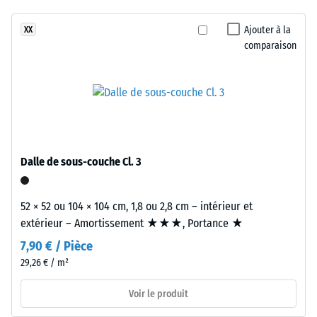
après 24
encore
fibres
heures de
été
naturelles
Ajouter à la
XX
décharge
sélectionné
comparaison
tressées
(BS 7188)
pour
et
Densité
la
créent
apparente
comparaison.
une
- valeur
atmosphère
d'échelle
chaleureuse
4 = de 900
et
à 1000
Dalle de sous-couche Cl. 3
détendue.
kg/m³
Amortissement
52 × 52 ou 104 × 104 cm, 1,8 ou 2,8 cm – intérieur et
Matériau
des chocs,
extérieur – Amortissement ★★★, Portance ★
–
vibrations et
bruits d'impact
Composants
7,90 € / Pièce
– Valeur de
et
29,26 € / m²
l'échelle 1 =
structure
atténuation
Voir le produit
perceptible
Matériau