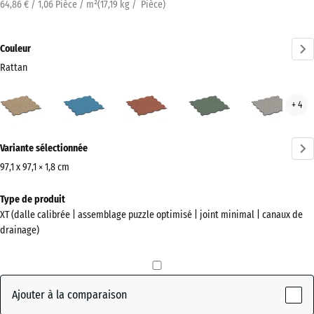
64,86 € / 1,06 Pièce / m²
(
17,19
kg
/ Pièce)
Couleur
Rattan
Rattan
Atlantique
Etna
Gazon
Gran
+ 4
(active)
anglais
gris
Plus
Variante sélectionnée
d'informations
sur
97,1 x 97,1 × 1,8 cm
les
Dimensions
Type de produit
couleurs
pour
XT (dalle calibrée | assemblage puzzle optimisé | joint minimal | canaux de
?
l’expédition
drainage)
1010
Afficher
x
la
1010
palette
x
Ajouter à la comparaison
de
18
couleurs