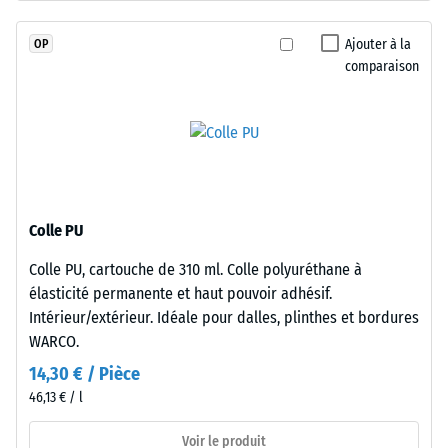
= « très
polyuréthane
bon » (BS
stabilisé
Ajouter à la
OP
7188)
aux
comparaison
UV
Perméabilité
et
à l'eau (EN
12616) –
présentant
Échelle 2 =
une
Infiltration
surface
jusqu’à 10
fermée.
mm/h (10
La
Colle PU
l/h/m²)
couche
Colle PU, cartouche de 310 ml. Colle polyuréthane à
porteuse
Résistance
élasticité permanente et haut pouvoir adhésif.
au
utilise
glissement
Intérieur/extérieur. Idéale pour dalles, plinthes et bordures
des
(EN 16165) –
WARCO.
granulés
Valeur de
de
14,30 € / Pièce
l’échelle 3 =
caoutchouc
46,13 € / l
angle moyen
issus
d’acceptation
de
Voir le produit
env. 15°,