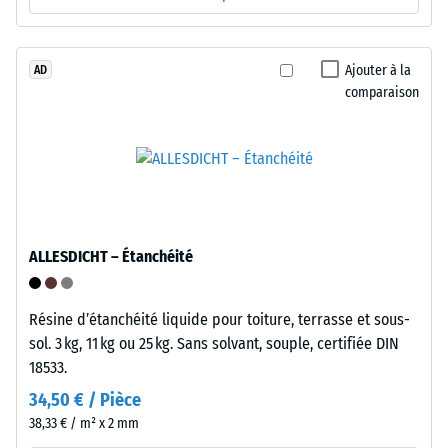
4
liant
polyuréthane.
=
Ajouter à la
AD
env.
comparaison
Installation
0,25
–
mm
Traitement
d’empreinte
–
Montage
résiduelle
après
ALLESDICHT – Étanchéité
24
heures
Résine d’étanchéité liquide pour toiture, terrasse et sous-
de
sol. 3 kg, 11 kg ou 25 kg. Sans solvant, souple, certifiée DIN
18533.
décharge
L'emboîtement
34,50 € / Pièce
(BS
possède
38,33 € / m² x 2 mm
des
7188)