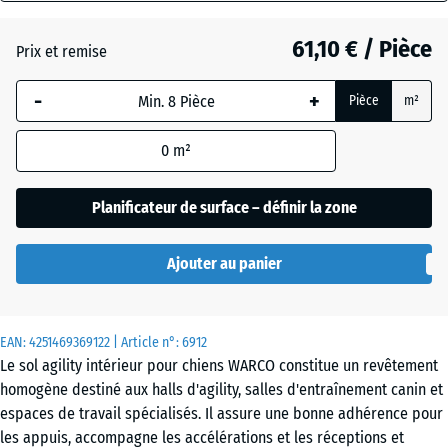
mm
(active)
Rattan
61,10 € / Pièce
Prix et remise
La
dimension
-
+
Pièce
m²
sélectionnée,
Atlantique
encadrée en
0
m²
bleu, est
utilisée pour
Etna
le calcul des
Planificateur de surface – définir la zone
besoins
(sauf
Ajouter au panier
Gazon
indication
anglais
contraire
dans les
EAN:
données du
4251469369122
| Article n°:
6912
Le sol agility intérieur pour chiens WARCO constitue un revêtement
produit).
Granit
homogène destiné aux halls d'agility, salles d'entraînement canin et
gris
97,1
espaces de travail spécialisés. Il assure une bonne adhérence pour
x
les appuis, accompagne les accélérations et les réceptions et