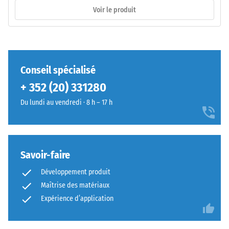
dents
Voir le produit
arrondies
sur
les
/ 5
quatre
côtés.
Conseil spécialisé
La
+ 352 (20) 331280
géométrie
arrondie
La
Du lundi au vendredi · 8 h – 17 h
assure
résistance
un
à
assemblage
la
durable
compression
Savoir-faire
en
d’un
Développement produit
empêchant
matériau
Maîtrise des matériaux
le
décrit
glissement
Expérience d’application
sa
des
capacité
dents.
à