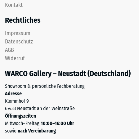
als
Kontakt
Diese
Massendichte
Platte
bezeichnet,
Rechtliches
ist
gibt
als
hingegen
Impressum
Deckplatte
das
Datenschutz
in
Verhältnis
AGB
einem
der
Widerruf
Schichtsystem
Masse
konzipiert:
eines
WARCO Gallery – Neustadt (Deutschland)
Eine
Stoffes
oder
zu
Showroom & persönliche Fachberatung
mehrere
seinem
Adresse
Lagen
reinen
Klemmhof 9
werden
Materialvolumen
67433 Neustadt an der Weinstraße
übereinander
ohne
Öffnungszeiten
verlegt,
Berücksichtigung
Mittwoch–Freitag
10:00–16:00 Uhr
die
von
sowie
nach Vereinbarung
Puzzleverzahnung
Hohlräumen