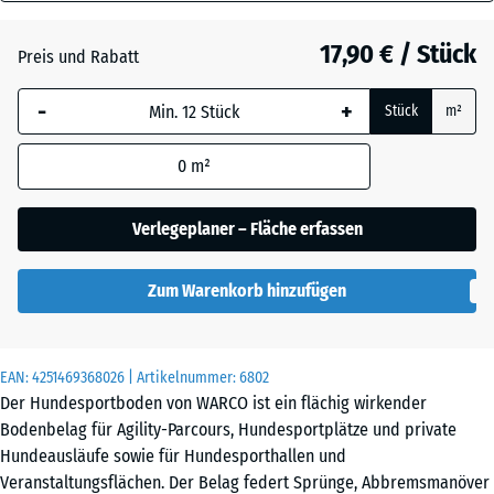
18
Atlantik
mm
17,90 € / Stück
Preis und Rabatt
Die gewählte, blau
Dunkelgrauer
-
+
Stück
m²
umrandete
Granit
Abmessung wird
0
m²
(sofern in den
Produktdaten nicht
Englischer
anders angegeben)
Verlegeplaner – Fläche erfassen
Rasen
für die
Bedarfsberechnung
Zum Warenkorb hinzufügen
verwendet.
Feuersglut
44,6
x
EAN:
4251469368026
| Artikelnummer:
6802
44,6
Grauer
Der Hundesportboden von WARCO ist ein flächig wirkender
x
Granit
Bodenbelag für Agility-Parcours, Hundesportplätze und private
1,8
Hundeausläufe sowie für Hundesporthallen und
cm
Veranstaltungsflächen. Der Belag federt Sprünge, Abbremsmanöver