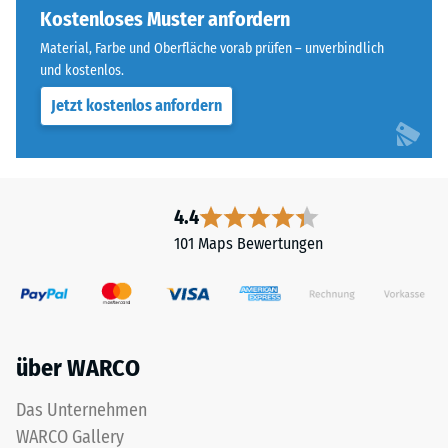
allen
Kostenloses Muster anfordern
steht
vier
beispielsweise
Material, Farbe und Oberfläche vorab prüfen – unverbindlich
Seiten
der
und kostenlos.
ausgebildet.
Skalenwert
Jetzt kostenlos anfordern
Die
2
runde
für
Zahnform
eine
sorgt
scheinbare
für
4.4
Dichte
einen
zwischen
101 Maps Bewertungen
besonders
780
stabilen
und
Plattenverbund
840
und
kg/m³.
verhindert
Die
über WARCO
ein
physikalische
Aufeinanderrutschen
Dichte,
Das Unternehmen
der
auch
WARCO Gallery
Zähne.