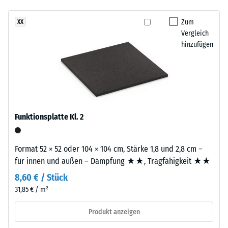
Infiltration ca. 600
Bestandteile
mm/h (600 l/h/m²)
und
Zum
XX
Aufbau
Vergleich
Rutschhemmung
hinzufügen
(EN 16165) -
Skalenwert 4 =
Dieses
mittlerer
Produkt
Akzeptanzwinkel
ist
ca. 16°, Gruppe
zweilagig
R10
aufgebaut.
Funktionsplatte Kl. 2
Wärmedämmung -
Die
Skalenwert 2 =
ca.
Wärmeleitfähigkeit
3
Format 52 × 52 oder 104 × 104 cm, Stärke 1,8 und 2,8 cm –
ca. 0,12 W/(m·K)
mm
für innen und außen – Dämpfung ★★, Tragfähigkeit ★★
starke
Frostbeständig
8,60 € / Stück
Nutzschicht
Scheinbare
31,85 € / m²
besteht
Dichte
aus
Produkt anzeigen
neu
-