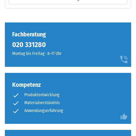
Produkts
Einbau
anschaulich
–
darzustellen,
Verarbeitung
verwendet
–
Fachberatung
WARCO
Montage
eine
020 331280
Skala
Montag bis Freitag · 8–17 Uhr
von
1
bis
5,
Die
Kompetenz
wobei
Puzzleverzahnung
jeder
Produktentwicklung
ist
Skalenwert
Materialverständnis
mit
einem
gerundeten,
Anwendungserfahrung
bestimmten
wellenförmigen
Dichtebereich
Zähnen
entspricht.
an
So