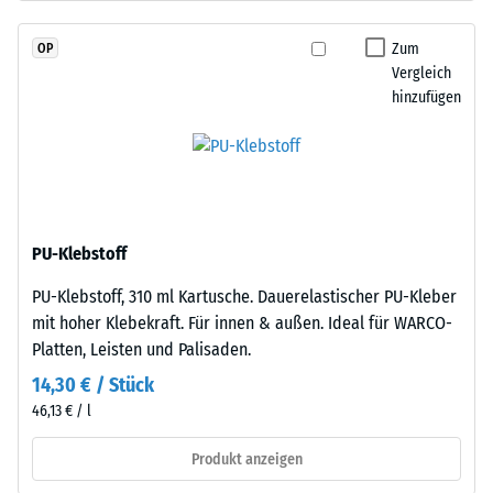
hergestelltem,
Skalenwert
durchgefärbtem
Zum
OP
2
und
Vergleich
schadstofffreiem
=
hinzufügen
EPDM-
780
Granulat
bis
(Ethylen-
Propylen-
840
Dien-
kg/m³
Kautschuk),
PU-Klebstoff
gebunden
PU-Klebstoff, 310 ml Kartusche. Dauerelastischer PU-Kleber
mit
mit hoher Klebekraft. Für innen & außen. Ideal für WARCO-
Polyurethan.
/ 5
Platten, Leisten und Palisaden.
Die
Nutzschicht
14,30 € / Stück
ist
46,13 € / l
offenporig
angelegt.
Produkt anzeigen
Die
Die
scheinbare