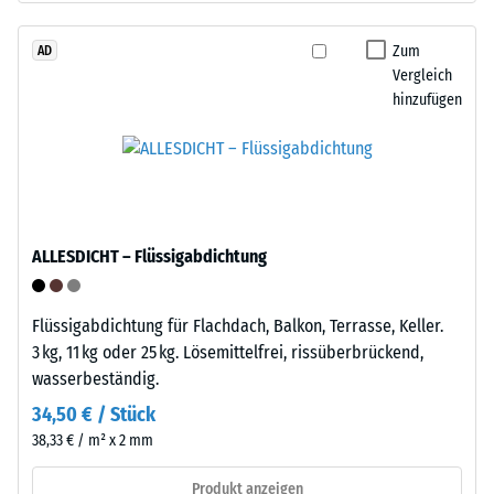
den
Life
Produkten
Tyres"
Zum
AD
von
Vergleich
–
WARCO
hinzufügen
das
liegt
Granulat
dieser
stammt
Wert
aus
typischerweise
dem
zwischen
Recycling
600
ALLESDICHT – Flüssigabdichtung
von
und
Altreifen.
1250
Die
kg/m³.
Flüssigabdichtung für Flachdach, Balkon, Terrasse, Keller.
Basisschicht
Um
3 kg, 11 kg oder 25 kg. Lösemittelfrei, rissüberbrückend,
wird
die
wasserbeständig.
mit
scheinbare
34,50 € / Stück
Standarddichte
Dichte
38,33 € / m² x 2 mm
gepresst.
eines
bestimmten
Produkt anzeigen