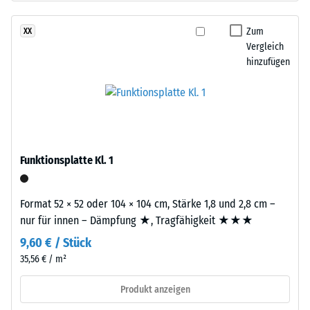
Basisschicht
Dichte
besteht
Zum
XX
eines
aus
Vergleich
Materials
gereinigtem,
hinzufügen
beschreibt
schwarzem
das
ELT-
Verhältnis
Gummigranulat
seiner
mittlerer
Masse
Körnung,
zu
gebunden
Funktionsplatte Kl. 1
seinem
mit
Gesamtvolumen,
Polyurethan.
einschließlich
Format 52 × 52 oder 104 × 104 cm, Stärke 1,8 und 2,8 cm –
Die
aller
nur für innen – Dämpfung ★, Tragfähigkeit ★★★
Abkürzung
Poren,
9,60 € / Stück
ELT
Hohlräume
steht
35,56 € / m²
und
für
Lufteinschlüsse.
Produkt anzeigen
„End
Bei
of