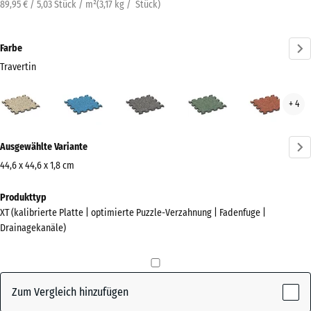
89,95 € / 5,03 Stück / m²
(
3,17
kg
/ Stück)
Farbe
Travertin
Travertin
Atlantik
Dunkelgrauer
Englischer
Feue
+ 4
(active)
Granit
Rasen
Mehr
Ausgewählte Variante
Informationen
zu
44,6 x 44,6 x 1,8 cm
den
Abmessungen
Produkttyp
Farben?
für
XT (kalibrierte Platte | optimierte Puzzle-Verzahnung | Fadenfuge |
den
Farbpalette
Drainagekanäle)
Versand
anzeigen
485
(active)
Travertin
x
485
Zum Vergleich hinzufügen
x