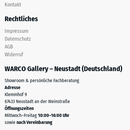
als
Kontakt
Platte
Massendichte
ist
bezeichnet,
Rechtliches
als
gibt
Deckplatte
hingegen
Impressum
in
das
Datenschutz
einem
Verhältnis
AGB
Schichtsystem
der
Widerruf
konzipiert:
Masse
Eine
eines
WARCO Gallery – Neustadt (Deutschland)
oder
Stoffes
mehrere
zu
Showroom & persönliche Fachberatung
Lagen
seinem
Adresse
werden
reinen
Klemmhof 9
übereinander
Materialvolumen
67433 Neustadt an der Weinstraße
verlegt,
ohne
Öffnungszeiten
die
Berücksichtigung
Mittwoch–Freitag
10:00–16:00 Uhr
Puzzleverzahnung
von
sowie
nach Vereinbarung
hält
Hohlräumen