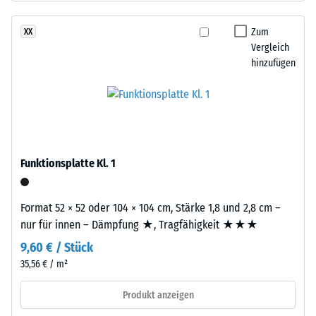
besteht
Dichte
aus
Zum
XX
eines
gereinigtem,
Vergleich
Materials
schwarzem
hinzufügen
beschreibt
ELT-
das
Gummigranulat
Verhältnis
mittlerer
seiner
Körnung,
Masse
gebunden
zu
mit
Funktionsplatte Kl. 1
seinem
Polyurethan.
Gesamtvolumen,
Die
einschließlich
Format 52 × 52 oder 104 × 104 cm, Stärke 1,8 und 2,8 cm –
Abkürzung
aller
nur für innen – Dämpfung ★, Tragfähigkeit ★★★
ELT
Poren,
9,60 € / Stück
steht
Hohlräume
für
35,56 € / m²
und
„End
Lufteinschlüsse.
Produkt anzeigen
of
Bei
Life