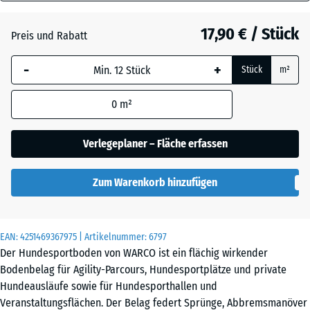
18
mm
Atlantik
17,90 € / Stück
Preis und Rabatt
Die gewählte, blau
-
+
Stück
m²
umrandete
Dunkelgrauer
Abmessung wird
Granit
0
m²
(sofern in den
Produktdaten nicht
anders angegeben)
Verlegeplaner – Fläche erfassen
Englischer
für die
Rasen
Bedarfsberechnung
Zum Warenkorb hinzufügen
verwendet.
Feuersglut
44,6
x
EAN:
4251469367975
| Artikelnummer:
6797
44,6
Der Hundesportboden von WARCO ist ein flächig wirkender
x
Lavendel
Bodenbelag für Agility-Parcours, Hundesportplätze und private
1,8
Hundeausläufe sowie für Hundesporthallen und
cm
Veranstaltungsflächen. Der Belag federt Sprünge, Abbremsmanöver