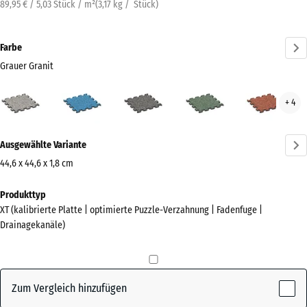
89,95 € / 5,03 Stück / m²
(
3,17
kg
/ Stück)
Farbe
Grauer Granit
Grauer
Atlantik
Dunkelgrauer
Englischer
Feue
+ 4
Granit
Granit
Rasen
(active)
Mehr
Ausgewählte Variante
Informationen
zu
44,6 x 44,6 x 1,8 cm
den
Abmessungen
Produkttyp
Farben?
für
XT (kalibrierte Platte | optimierte Puzzle-Verzahnung | Fadenfuge |
den
Farbpalette
Drainagekanäle)
Versand
anzeigen
485
Grauer
x
(active)
Granit
485
Zum Vergleich hinzufügen
x