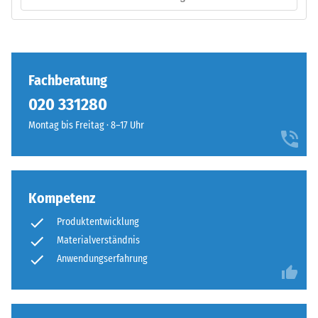
Produkts
–
anschaulich
Verarbeitung
darzustellen,
–
verwendet
Montage
Fachberatung
WARCO
eine
020 331280
Skala
Montag bis Freitag · 8–17 Uhr
von
1
bis
Die
5,
Puzzleverzahnung
Kompetenz
wobei
ist
jeder
Produktentwicklung
mit
Skalenwert
Materialverständnis
gerundeten,
einem
wellenförmigen
Anwendungserfahrung
bestimmten
Zähnen
Dichtebereich
an
entspricht.
allen
So