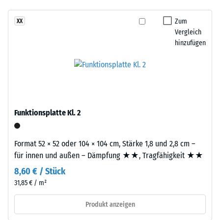
Infiltration ca. 600
und
mm/h (600 l/h/m²)
Aufbau
Zum
XX
Vergleich
Rutschhemmung
hinzufügen
(EN 16165) -
Dieses
Skalenwert 4 =
Produkt
mittlerer
ist
Akzeptanzwinkel
zweilagig
ca. 16°, Gruppe
aufgebaut.
R10
Die
Funktionsplatte Kl. 2
Wärmedämmung -
ca.
Skalenwert 2 =
3
Wärmeleitfähigkeit
mm
Format 52 × 52 oder 104 × 104 cm, Stärke 1,8 und 2,8 cm –
ca. 0,12 W/(m·K)
starke
für innen und außen – Dämpfung ★★, Tragfähigkeit ★★
Nutzschicht
Frostbeständig
8,60 € / Stück
besteht
Scheinbare
31,85 € / m²
aus
Dichte
neu
Produkt anzeigen
hergestelltem,
-