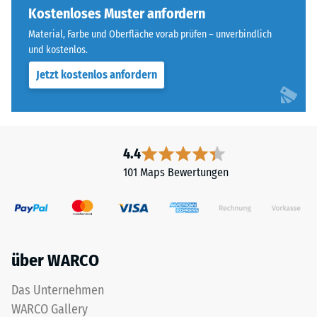
vier
Kostenloses Muster anfordern
steht
Seiten
beispielsweise
Material, Farbe und Oberfläche vorab prüfen – unverbindlich
ausgebildet.
der
und kostenlos.
Die
Skalenwert
Jetzt kostenlos anfordern
runde
2
Zahnform
für
sorgt
eine
für
scheinbare
einen
4.4
Dichte
besonders
zwischen
101 Maps Bewertungen
stabilen
780
Plattenverbund
und
und
840
verhindert
kg/m³.
ein
Die
über WARCO
Aufeinanderrutschen
physikalische
der
Dichte,
Das Unternehmen
Zähne.
auch
WARCO Gallery
Diese