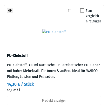
durchgefärbtem
Skalenwert
und
Zum
OP
2
schadstofffreiem
Vergleich
EPDM-
=
hinzufügen
Granulat
780
(Ethylen-
bis
Propylen-
Dien-
840
Kautschuk),
kg/m³
gebunden
PU-Klebstoff
mit
PU-Klebstoff, 310 ml Kartusche. Dauerelastischer PU-Kleber
Polyurethan.
mit hoher Klebekraft. Für innen & außen. Ideal für WARCO-
Die
/ 5
Platten, Leisten und Palisaden.
Nutzschicht
ist
14,30 € / Stück
offenporig
46,13 € / l
angelegt.
Die
Produkt anzeigen
Die
Basisschicht
scheinbare