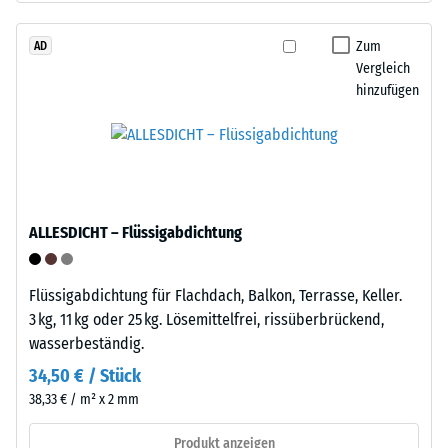
den
Tyres"
Produkten
–
Zum
AD
von
Vergleich
das
WARCO
hinzufügen
Granulat
liegt
stammt
dieser
aus
Wert
dem
typischerweise
Recycling
zwischen
von
600
ALLESDICHT – Flüssigabdichtung
Altreifen.
und
Die
1250
Basisschicht
kg/m³.
Flüssigabdichtung für Flachdach, Balkon, Terrasse, Keller.
wird
Um
3 kg, 11 kg oder 25 kg. Lösemittelfrei, rissüberbrückend,
mit
die
wasserbeständig.
Standarddichte
scheinbare
34,50 € / Stück
gepresst.
Dichte
38,33 € / m² x 2 mm
eines
bestimmten
Einbau
Produkt anzeigen