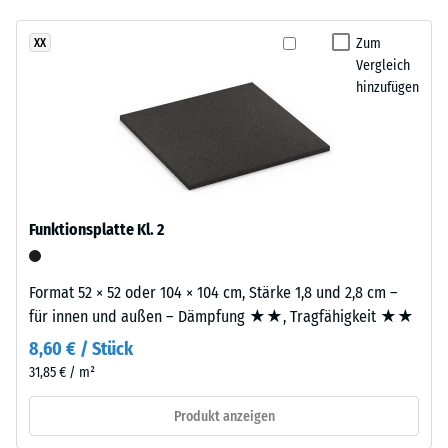
Infiltration ca. 600
Die
mm/h (600 l/h/m²)
Zum
XX
ca.
Vergleich
Rutschhemmung
3
hinzufügen
(EN 16165) -
mm
Skalenwert 4 =
starke
mittlerer
Nutzschicht
Akzeptanzwinkel
besteht
ca. 16°, Gruppe
aus
R10
neu
Funktionsplatte Kl. 2
Wärmedämmung -
hergestelltem,
Skalenwert 2 =
durchgefärbtem
Wärmeleitfähigkeit
und
Format 52 × 52 oder 104 × 104 cm, Stärke 1,8 und 2,8 cm –
ca. 0,12 W/(m·K)
schadstofffreiem
für innen und außen – Dämpfung ★★, Tragfähigkeit ★★
EPDM-
Frostbeständig
8,60 € / Stück
Granulat
Scheinbare
31,85 € / m²
(Ethylen-
Dichte
Propylen-
Produkt anzeigen
Dien-
-