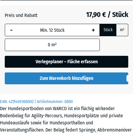
18
Atlantik
mm
17,90 € / Stück
Preis und Rabatt
Die gewählte, blau
Dunkelgrauer
-
+
Stück
m²
umrandete
Granit
Abmessung wird
0
m²
(sofern in den
Produktdaten nicht
Englischer
anders angegeben)
Verlegeplaner – Fläche erfassen
Rasen
für die
Bedarfsberechnung
Zum Warenkorb hinzufügen
verwendet.
Grauer
Granit
44,6
x
EAN:
4251469368002
| Artikelnummer:
6800
44,6
Der Hundesportboden von WARCO ist ein flächig wirkender
x
Lavendel
Bodenbelag für Agility-Parcours, Hundesportplätze und private
1,8
Hundeausläufe sowie für Hundesporthallen und
cm
Veranstaltungsflächen. Der Belag federt Sprünge, Abbremsmanöver