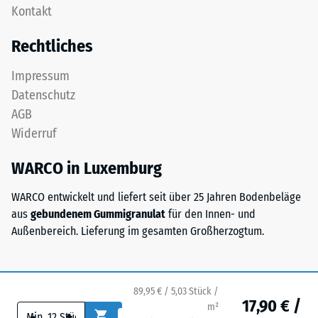
als
Kontakt
Eine
Massendichte
oder
bezeichnet,
Rechtliches
mehrere
gibt
Lagen
hingegen
Impressum
werden
das
Datenschutz
übereinander
Verhältnis
AGB
verlegt,
der
Widerruf
die
Masse
Puzzleverzahnung
eines
WARCO in Luxemburg
hält
Stoffes
die
zu
WARCO entwickelt und liefert seit über 25 Jahren Bodenbeläge
obere
seinem
aus
gebundenem Gummigranulat
für den Innen- und
Schicht
reinen
Außenbereich. Lieferung im gesamten Großherzogtum.
lagestabil.
Materialvolumen
Da
ohne
die
Berücksichtigung
Kanten
89,95 € / 5,03 Stück /
von
17,90 € /
rechtwinklig
m²
Hohlräumen
-
+