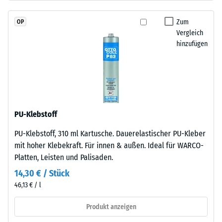
Kautschuk),
Skalenwert
gebunden
Zum
OP
2
mit
Vergleich
Polyurethan.
=
hinzufügen
Die
780
Nutzschicht
bis
ist
offenporig
840
angelegt.
kg/m³
Die
PU-Klebstoff
Basisschicht
PU-Klebstoff, 310 ml Kartusche. Dauerelastischer PU-Kleber
besteht
mit hoher Klebekraft. Für innen & außen. Ideal für WARCO-
aus
/ 5
Platten, Leisten und Palisaden.
gereinigtem,
schwarzem
14,30 € / Stück
ELT-
46,13 € / l
Gummigranulat
mittlerer
Produkt anzeigen
Die
Körnung,
scheinbare