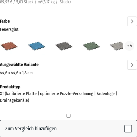
89,95 € / 5,03 Stück / m²
(
3,17
kg
/ Stück)
Farbe
Feuersglut
Feuersglut
Atlantik
Dunkelgrauer
Englischer
Grau
+ 4
(active)
Granit
Rasen
Gran
Mehr
Ausgewählte Variante
Informationen
zu
44,6 x 44,6 x 1,8 cm
den
Abmessungen
Produkttyp
Farben?
für
XT (kalibrierte Platte | optimierte Puzzle-Verzahnung | Fadenfuge |
den
Farbpalette
Drainagekanäle)
Versand
anzeigen
485
(active)
Feuersglut
x
485
Zum Vergleich hinzufügen
x