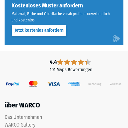
einen
Kostenloses Muster anfordern
steht
besonders
beispielsweise
Material, Farbe und Oberfläche vorab prüfen – unverbindlich
stabilen
der
und kostenlos.
Plattenverbund
Skalenwert
Jetzt kostenlos anfordern
und
2
verhindert
für
ein
eine
Aufeinanderrutschen
scheinbare
der
4.4
Dichte
Zähne.
zwischen
101 Maps Bewertungen
Diese
780
Platte
und
ist
840
als
kg/m³.
Deckplatte
Die
über WARCO
in
physikalische
einem
Dichte,
Das Unternehmen
Schichtsystem
auch
WARCO Gallery
konzipiert: