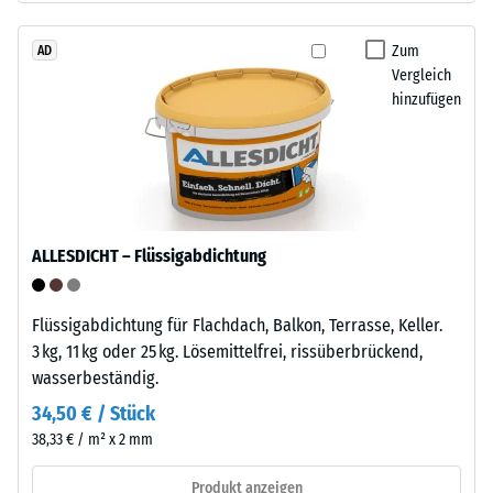
den
von
Produkten
Altreifen.
Zum
AD
von
Vergleich
Die
WARCO
hinzufügen
Basisschicht
liegt
wird
dieser
mit
Wert
Standarddichte
typischerweise
gepresst.
zwischen
600
ALLESDICHT – Flüssigabdichtung
und
Einbau
1250
–
kg/m³.
Flüssigabdichtung für Flachdach, Balkon, Terrasse, Keller.
Verarbeitung
Um
3 kg, 11 kg oder 25 kg. Lösemittelfrei, rissüberbrückend,
–
die
wasserbeständig.
Montage
scheinbare
34,50 € / Stück
Dichte
38,33 € / m² x 2 mm
eines
bestimmten
Produkt anzeigen