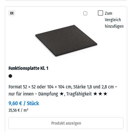
gebunden
Dichte
mit
Zum
XX
eines
Polyurethan.
Vergleich
Materials
Die
hinzufügen
beschreibt
Abkürzung
das
ELT
Verhältnis
steht
seiner
für
Masse
„End
zu
of
Funktionsplatte Kl. 1
seinem
Life
Gesamtvolumen,
Tyres"
einschließlich
Format 52 × 52 oder 104 × 104 cm, Stärke 1,8 und 2,8 cm –
–
aller
nur für innen – Dämpfung ★, Tragfähigkeit ★★★
das
Poren,
9,60 € / Stück
Granulat
Hohlräume
stammt
35,56 € / m²
und
aus
Lufteinschlüsse.
Produkt anzeigen
dem
Bei
Recycling