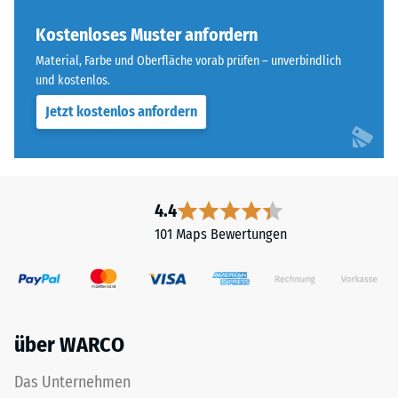
ELT
Skalenwert 4 =
steht
Kostenloses Muster anfordern
Wärmeleitfähigkeit
für
ca. 0,09 W/(m·K)
Material, Farbe und Oberfläche vorab prüfen – unverbindlich
„End
und kostenlos.
Frostbeständig
of
Jetzt kostenlos anfordern
Life
Druckfestigkeit
Tyres"
-
und
Skalenwert
bezeichnet
Gummigranulat,
2
4.4
das
=
101 Maps Bewertungen
aus
ca.
dem
Recycling
0,75
von
mm
Altreifen
über WARCO
verbleibende
gewonnen
wird.
Eindellung
Das Unternehmen
Die