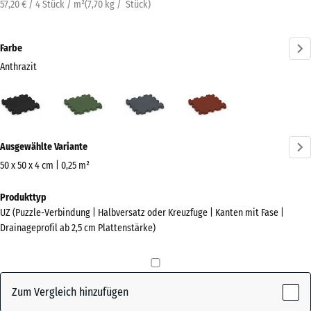
57,20 € / 4 Stück / m²
(
7,70
kg
/ Stück)
Farbe
Anthrazit
Anthrazit
Grasgrün
Schiefergrau
Ziegelrot
(active)
Mehr
Ausgewählte Variante
Informationen
zu
50 x 50 x 4 cm | 0,25 m²
den
Abmessungen
Produkttyp
Farben?
für
UZ (Puzzle-Verbindung | Halbversatz oder Kreuzfuge | Kanten mit Fase |
den
Farbpalette
Drainageprofil ab 2,5 cm Plattenstärke)
Versand
anzeigen
540
(active)
Anthrazit
x
540
Zum Vergleich hinzufügen
x