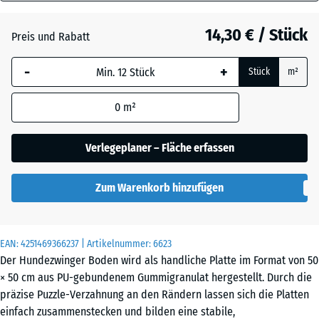
40
Grasgrün
+ 1,00 €
mm
14,30 € / Stück
Preis und Rabatt
Die gewählte, blau
Schiefergrau
+ 0,50 €
-
+
Stück
m²
umrandete
Abmessung wird
0
m²
(sofern in den
Ziegelrot
+ 0,50 €
Produktdaten nicht
anders angegeben)
Verlegeplaner – Fläche erfassen
für die
Bedarfsberechnung
Zum Warenkorb hinzufügen
verwendet.
50
x
EAN:
4251469366237
| Artikelnummer:
6623
50
Der Hundezwinger Boden wird als handliche Platte im Format von 50
x 4
× 50 cm aus PU-gebundenem Gummigranulat hergestellt. Durch die
cm
präzise Puzzle-Verzahnung an den Rändern lassen sich die Platten
|
einfach zusammenstecken und bilden eine stabile,