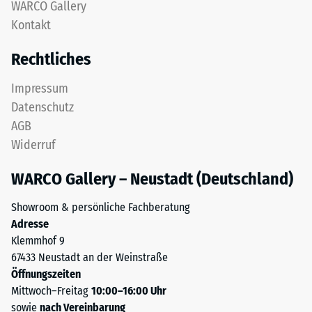
nach
WARCO Gallery
obere
Kontakt
24
Nutzschicht
aus
Stunden
Rechtliches
feinem
Entlastung
ELT-
Impressum
(BS
Granulat
Datenschutz
bildet
7188)
AGB
eine
Widerruf
abriebfeste,
rutschhemmende
WARCO Gallery – Neustadt (Deutschland)
Oberfläche.
/ 5
Die
Showroom & persönliche Fachberatung
untere
Adresse
Schicht
Klemmhof 9
aus
67433 Neustadt an der Weinstraße
gröberem
Die
Öffnungszeiten
ELT-
Druckfestigkeit
Mittwoch–Freitag
10:00–16:00 Uhr
Granulat
eines
sowie
nach Vereinbarung