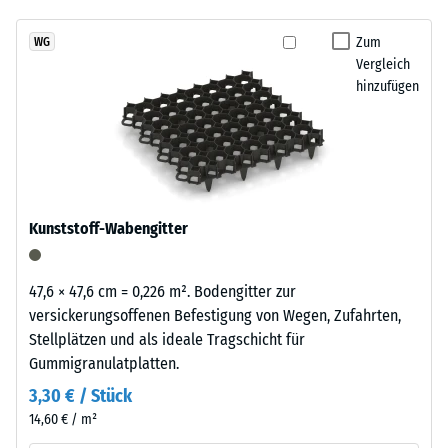
abgespült werden. So bleibt der Zwingerboden über viele Jahre
7188)
kein
Schwarzton
alltagstauglich
Produkt
Scheinbare
fügt
Zum
WG
für
Dichte -
Vergleich
sich
den
Skalenwert
hinzufügen
unauffällig
1 = bis 780
Produktvergleich
in
kg/m³
ausgewählt.
moderne
Außenanlagen
Stoß-, Schwingungs-
und
und
Trittschalldämmung
industriell
Kunststoff-Wabengitter
– Skalenwert 4 =
geprägte
starke Dämpfung
Bereiche
ein.
Rutschfestigkeit Klasse
47,6 × 47,6 cm = 0,226 m². Bodengitter zur
DS (EN 14041) -
versickerungsoffenen Befestigung von Wegen, Zufahrten,
Skalenwert 3 =
Stellplätzen und als ideale Tragschicht für
Material
Gleitreibungskoeffizient
Gummigranulatplatten.
–
ca. 0,45
Bestandteile
3,30 € / Stück
Abriebfestigkeit
und
14,60 € / m²
- Beständigkeit
Aufbau