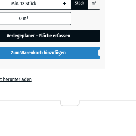
+
Stück
m²
 wird
den
0
m²
t
en nicht
gegeben)
Verlegeplaner – Fläche erfassen
rechnung
Zum Warenkorb hinzufügen
t herunterladen