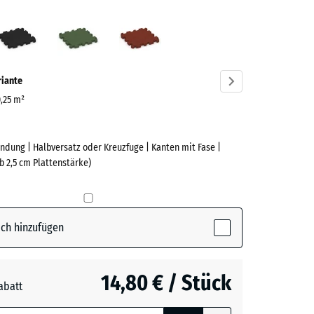
fergrau
Anthrazit
Grasgrün
Ziegelrot
ve)
riante
0,25 m²
ndung | Halbversatz oder Kreuzfuge | Kanten mit Fase |
e
b 2,5 cm Plattenstärke)
(active)
rgrau
ch hinzufügen
t
- 0,50 €
14,80 € / Stück
abatt
e, blau
n
+ 0,50 €