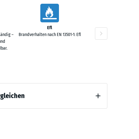
Efl
40 €
tändig –
Brandverhalten nach EN 13501-1: Efl
und
bar.
rgleichen
 Entlastung (BS 7188)