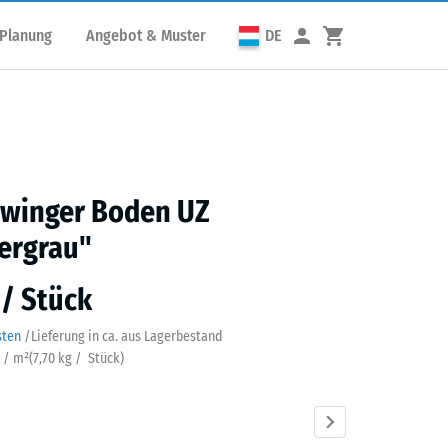
 Planung
Angebot & Muster
DE
winger Boden UZ
ergrau"
 / Stück
sten
/
Lieferung in ca.
aus Lagerbestand
k / m²
(
7,70
kg
/ Stück)