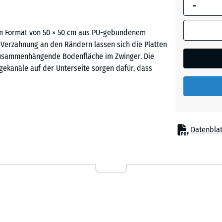
-
umrandete
Abmessung
(sofern in 
im Format von 50 × 50 cm aus PU-gebundenem
Ziegelro
Produktdat
-Verzahnung an den Rändern lassen sich die Platten
anders an
 zusammenhängende Bodenfläche im Zwinger. Die
für die
gekanäle auf der Unterseite sorgen dafür, dass
Bedarfsbe
verwendet.
50
x
n Platten sicher miteinander. Ein Verkleben oder
Datenblat
50
einfassung muss nicht angelegt werden. Die Platten
x 4
en Fläche im Zwinger zusammenfügen. Die Verlegung
cm
gen. Die stabile Verzahnung verhindert, dass
|
und reißen können.
0,25
m²
ragfähigen Untergrund verlegt werden,