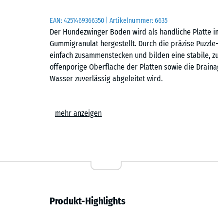
EAN:
4251469366350
| Artikelnummer:
6635
Der Hundezwinger Boden wird als handliche Platte 
Gummigranulat hergestellt. Durch die präzise Puzzle
einfach zusammenstecken und bilden eine stabile,
offenporige Oberfläche der Platten sowie die Draina
Wasser zuverlässig abgeleitet wird.
Stabiler Plattenverbund
mehr anzeigen
Die stabile Puzzle-Verzahnung verbindet die einzelne
Verschrauben ist nicht erforderlich. Auch eine Rand
lassen sich schnell und einfach zu einer dauerhaft
kann im Schachbrettmuster oder im Halbversatz erfol
Hunde einzelne Platten anheben oder aus dem Verb
Einfache Verlegung
Produkt-Highlights
Der Hundezwinger Boden kann auf jedem dauerhaft t