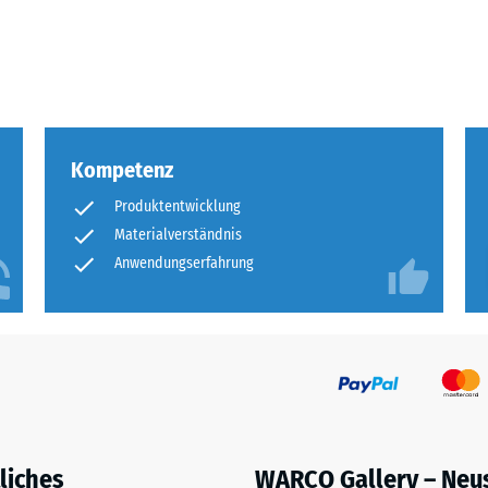
eibende
llung
Kompetenz
en
Produktentwicklung
stung
Materialverständnis
Anwendungserfahrung
liches
WARCO Gallery – Neu