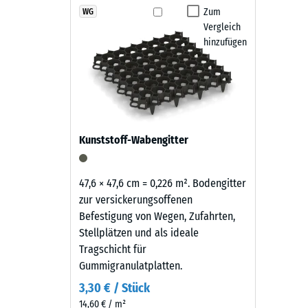
Produkten
Zum
WG
Rutschfe
Der Hundezwinger-Boden ist frostfest und wetterbest
Vergleich
in
Verschmutzungen lassen sich durch Abkehren oder A
Abriebf
hinzufügen
Schiefergrau
Angetrockneter Urin sollte regelmäßig mit ausreich
wird
Wasserdu
Zwingerboden über viele Jahre alltagstauglich
schwarzes
Rutschh
Gummigranulat
aus
Wärmedä
der
Frostbe
Kunststoff-Wabengitter
Reifenverwertung
Druckf
mit
einem
-
47,6 × 47,6 cm = 0,226 m². Bodengitter
schiefergrau
zur versickerungsoffenen
Skale
pigmentierten
Befestigung von Wegen, Zufahrten,
2
Bindemittel
Stellplätzen und als ideale
gleichmäßig
=
Tragschicht für
umhüllt.
Gummigranulatplatten.
ca.
Der
3,30 € / Stück
0,75
Farbton
14,60 € / m²