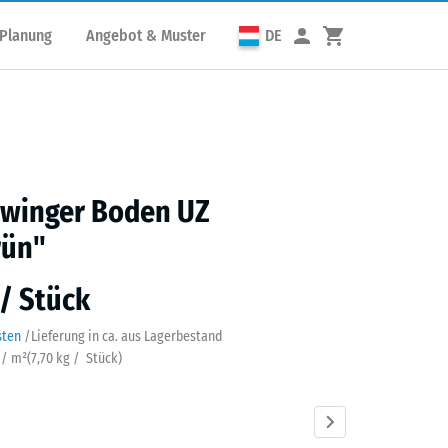
 Planung
Angebot & Muster
DE
winger Boden UZ
rün"
 / Stück
sten
/
Lieferung in ca.
aus Lagerbestand
 / m²
(
7,70
kg
/ Stück)