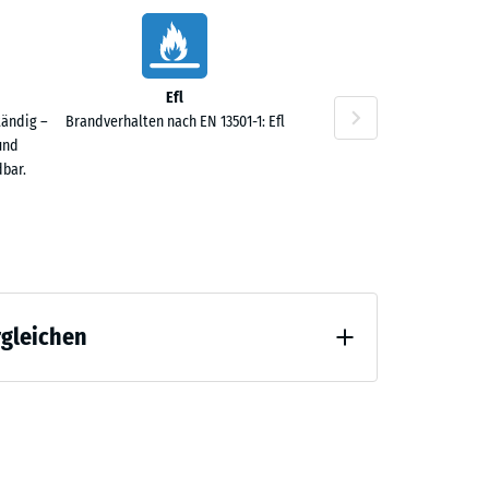
Efl
40 €
tändig –
Brandverhalten nach EN 13501-1: Efl
und
bar.
rgleichen
 Entlastung (BS 7188)