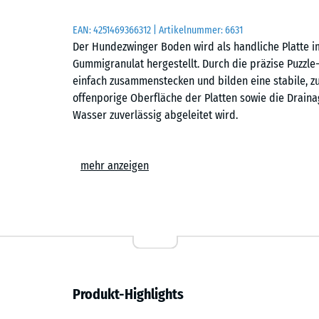
EAN:
4251469366312
| Artikelnummer:
6631
Der Hundezwinger Boden wird als handliche Platte 
Gummigranulat hergestellt. Durch die präzise Puzzle
einfach zusammenstecken und bilden eine stabile,
offenporige Oberfläche der Platten sowie die Draina
Wasser zuverlässig abgeleitet wird.
Stabiler Plattenverbund
mehr anzeigen
Die stabile Puzzle-Verzahnung verbindet die einzelne
Verschrauben ist nicht erforderlich. Auch eine Rand
lassen sich schnell und einfach zu einer dauerhaft
kann im Schachbrettmuster oder im Halbversatz erfol
Hunde einzelne Platten anheben oder aus dem Verb
Einfache Verlegung
Produkt-Highlights
Der Hundezwinger Boden kann auf jedem dauerhaft t