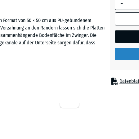
-
umrandete
Abmessung
(sofern in 
im Format von 50 × 50 cm aus PU-gebundenem
Ziegelro
Produktdat
-Verzahnung an den Rändern lassen sich die Platten
anders an
 zusammenhängende Bodenfläche im Zwinger. Die
für die
gekanäle auf der Unterseite sorgen dafür, dass
Bedarfsbe
verwendet.
50
x
n Platten sicher miteinander. Ein Verkleben oder
Datenblat
50
einfassung muss nicht angelegt werden. Die Platten
x 4
en Fläche im Zwinger zusammenfügen. Die Verlegung
cm
gen. Die stabile Verzahnung verhindert, dass
|
und reißen können.
0,25
m²
ragfähigen Untergrund verlegt werden,