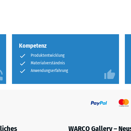
eibende
llung
Kompetenz
en
Produktentwicklung
stung
Materialverständnis
Anwendungserfahrung
liches
WARCO Gallery – Neu