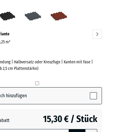
grün
Anthrazit
Schiefergrau
Ziegelrot
ve)
riante
0,25 m²
ndung | Halbversatz oder Kreuzfuge | Kanten mit Fase |
e
b 2,5 cm Plattenstärke)
(active)
n
ch hinzufügen
t
- 1,00 €
15,30 € / Stück
abatt
e, blau
rgrau
- 0,50 €