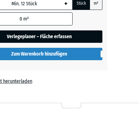
+
Stück
m²
 wird
den
0
m²
t
- 0,50 €
en nicht
gegeben)
Verlegeplaner – Fläche erfassen
rechnung
Zum Warenkorb hinzufügen
t herunterladen