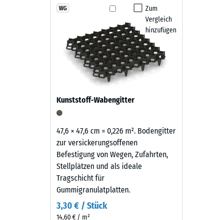
Produkten
Zum
WG
Rutschfe
Der Hundezwinger-Boden ist frostfest und wetterbest
Vergleich
in
Verschmutzungen lassen sich durch Abkehren oder A
Abriebf
hinzufügen
Grasgrün
Angetrockneter Urin sollte regelmäßig mit ausreich
wird
Wasserdu
Zwingerboden über viele Jahre alltagstauglich
schwarzes
Rutschh
Gummigranulat
aus
Wärmedä
der
Frostbe
Kunststoff-Wabengitter
Reifenverwertung
Druckf
mit
einem
-
47,6 × 47,6 cm = 0,226 m². Bodengitter
grasgrün
zur versickerungsoffenen
Skale
pigmentierten
Befestigung von Wegen, Zufahrten,
2
Bindemittel
Stellplätzen und als ideale
gleichmäßig
=
Tragschicht für
umhüllt.
Gummigranulatplatten.
ca.
Der
3,30 € / Stück
0,75
Farbton
14,60 € / m²