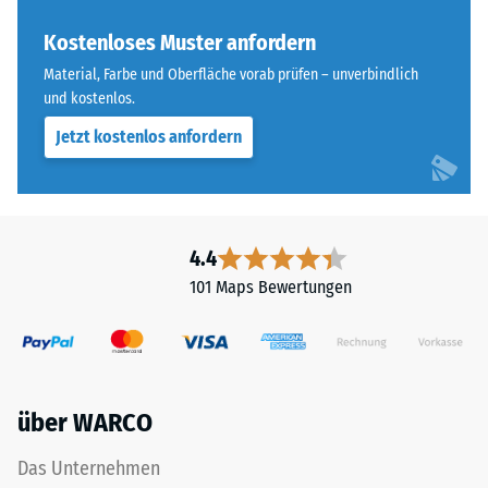
Farbton
Skalenwert 3 =
nachdunkelt.
Kostenloses Muster anfordern
Wärmeleitfähigkeit
ca. 0,11 W/(m·K)
Material, Farbe und Oberfläche vorab prüfen – unverbindlich
und kostenlos.
Material
Frostbeständig
–
Jetzt kostenlos anfordern
Druckfestigkeit
Bestandteile
-
und
Aufbau
Skalenwert
2
4.4
=
101 Maps Bewertungen
Das
ca.
Produkt
ist
0,75
zweischichtig
mm
aufgebaut
über WARCO
verbleibende
und
besteht
Eindellung
Das Unternehmen
aus