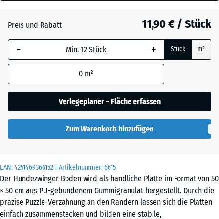
30
Anthrazit
- 1,00 €
mm
11,90 € / Stück
Preis und Rabatt
Die gewählte, blau
Schiefergrau
- 0,50 €
-
+
Stück
m²
umrandete
Abmessung wird
0
m²
(sofern in den
Ziegelrot
- 0,50 €
Produktdaten nicht
anders angegeben)
Verlegeplaner – Fläche erfassen
für die
Bedarfsberechnung
Zum Warenkorb hinzufügen
verwendet.
50
x
EAN:
4251469366152
| Artikelnummer:
6615
50
Der Hundezwinger Boden wird als handliche Platte im Format von 50
x 3
× 50 cm aus PU-gebundenem Gummigranulat hergestellt. Durch die
cm
präzise Puzzle-Verzahnung an den Rändern lassen sich die Platten
|
einfach zusammenstecken und bilden eine stabile,