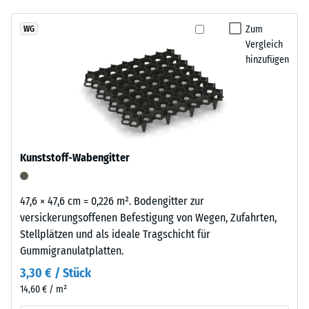
abgespült werden. So bleibt der Zwingerboden über viele Jahre
7188)
kein
Reifenverwertung
alltagstauglich
Produkt
Scheinbare
mit
Zum
WG
für
Dichte -
Vergleich
einem
den
Skalenwert
hinzufügen
grasgrün
1 = bis 780
Produktvergleich
pigmentierten
kg/m³
ausgewählt.
Bindemittel
gleichmäßig
Stoß-, Schwingungs-
umhüllt.
und
Trittschalldämmung
Der
Kunststoff-Wabengitter
– Skalenwert 3 =
Farbton
deutliche Dämpfung
zeigt
sich
Rutschfestigkeit Klasse
47,6 × 47,6 cm = 0,226 m². Bodengitter zur
als
DS (EN 14041) -
versickerungsoffenen Befestigung von Wegen, Zufahrten,
kräftiges,
Skalenwert 3 =
Stellplätzen und als ideale Tragschicht für
mittleres
Gleitreibungskoeffizient
Gummigranulatplatten.
ca. 0,45
Grün
3,30 € / Stück
mit
Abriebfestigkeit
14,60 € / m²
gleichmäßiger
- Beständigkeit