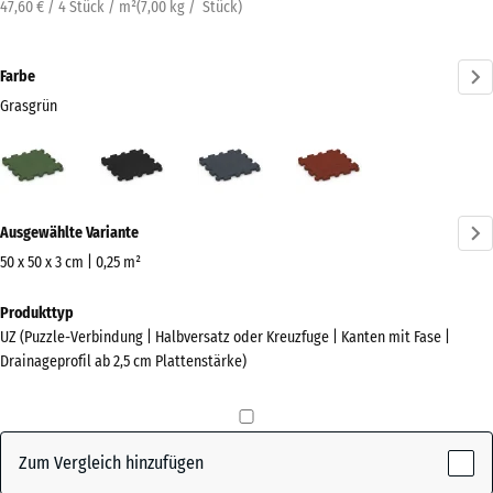
47,60 € / 4 Stück / m²
(
7,00
kg
/ Stück)
Farbe
Grasgrün
Grasgrün
Anthrazit
Schiefergrau
Ziegelrot
(active)
Mehr
Ausgewählte Variante
Informationen
zu
50 x 50 x 3 cm | 0,25 m²
den
Abmessungen
Produkttyp
Farben?
für
UZ (Puzzle-Verbindung | Halbversatz oder Kreuzfuge | Kanten mit Fase |
den
Farbpalette
Drainageprofil ab 2,5 cm Plattenstärke)
Versand
anzeigen
540
(active)
Grasgrün
x
540
Zum Vergleich hinzufügen
x