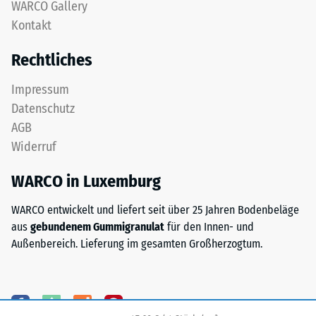
nach
WARCO Gallery
gereinigtem,
Kontakt
24
schwarzem
ELT-
Stunden
Rechtliches
Granulat
Entlastung
sowie
Impressum
(BS
einem
Datenschutz
Polyurethan-
7188)
AGB
Bindemittel.
Widerruf
ELT
steht
WARCO in Luxemburg
für
/ 5
„End
WARCO entwickelt und liefert seit über 25 Jahren Bodenbeläge
of
aus
gebundenem Gummigranulat
für den Innen- und
Life
Außenbereich. Lieferung im gesamten Großherzogtum.
Tyres"
und
Die
bezeichnet
Druckfestigkeit
Gummigranulat,
eines