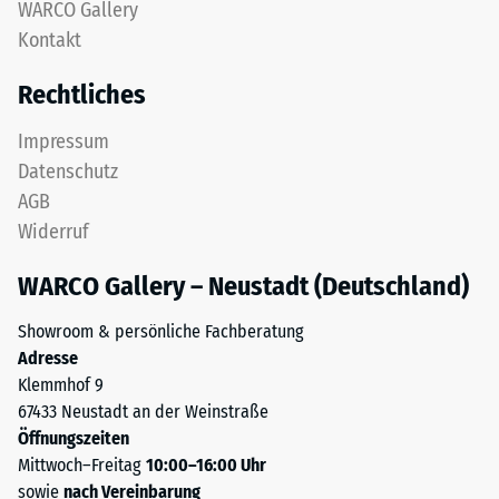
nach
WARCO Gallery
zweischichtig
Kontakt
24
aufgebaut
und
Stunden
Rechtliches
besteht
Entlastung
aus
Impressum
(BS
gereinigtem,
Datenschutz
schwarzem
7188)
AGB
ELT-
Widerruf
Granulat
sowie
WARCO Gallery – Neustadt (Deutschland)
einem
/ 5
Polyurethan-
Showroom & persönliche Fachberatung
Bindemittel.
Adresse
ELT
Klemmhof 9
steht
67433 Neustadt an der Weinstraße
für
Die
Öffnungszeiten
„End
Druckfestigkeit
Mittwoch–Freitag
10:00–16:00 Uhr
of
eines
sowie
nach Vereinbarung