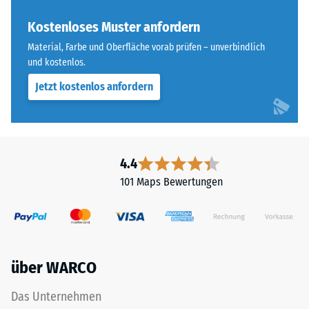
ist
Skalenwert 3 =
bei
Kostenloses Muster anfordern
Wärmeleitfähigkeit
diesem
ca. 0,11 W/(m·K)
Material, Farbe und Oberfläche vorab prüfen – unverbindlich
dunklen
und kostenlos.
Frostbeständig
Farbton
Jetzt kostenlos anfordern
jedoch
Druckfestigkeit
gering.
-
Skalenwert
Material
2
4.4
–
=
Bestandteile
101 Maps Bewertungen
und
ca.
Aufbau
0,75
mm
über WARCO
verbleibende
Das
Produkt
Eindellung
Das Unternehmen
ist