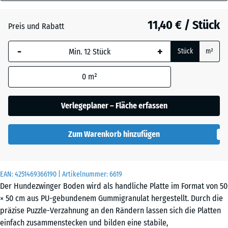
30
Anthrazit
- 0,50 €
mm
11,40 € / Stück
Preis und Rabatt
Die gewählte, blau
Grasgrün
+ 0,50 €
-
+
Stück
m²
umrandete
Abmessung wird
0
m²
(sofern in den
Ziegelrot
Produktdaten nicht
anders angegeben)
Verlegeplaner – Fläche erfassen
für die
Bedarfsberechnung
Zum Warenkorb hinzufügen
verwendet.
50
x
EAN:
4251469366190
| Artikelnummer:
6619
50
Der Hundezwinger Boden wird als handliche Platte im Format von 50
x 3
× 50 cm aus PU-gebundenem Gummigranulat hergestellt. Durch die
cm
präzise Puzzle-Verzahnung an den Rändern lassen sich die Platten
|
einfach zusammenstecken und bilden eine stabile,