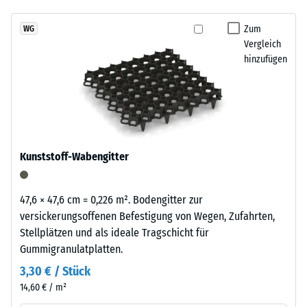
abgespült werden. So bleibt der Zwingerboden über viele Jahre
7188)
kein
Reifenverwertung
alltagstauglich
Produkt
Scheinbare
mit
Zum
WG
für
Dichte -
Vergleich
einem
den
Skalenwert
hinzufügen
schiefergrau
1 = bis 780
Produktvergleich
pigmentierten
kg/m³
ausgewählt.
Bindemittel
gleichmäßig
Stoß-, Schwingungs-
umhüllt.
und
Trittschalldämmung
Der
Kunststoff-Wabengitter
– Skalenwert 3 =
Farbton
deutliche Dämpfung
zeigt
sich
Rutschfestigkeit Klasse
47,6 × 47,6 cm = 0,226 m². Bodengitter zur
als
DS (EN 14041) -
versickerungsoffenen Befestigung von Wegen, Zufahrten,
dunkles,
Skalenwert 3 =
Stellplätzen und als ideale Tragschicht für
kühles
Gleitreibungskoeffizient
Gummigranulatplatten.
ca. 0,45
Grau
3,30 € / Stück
mit
Abriebfestigkeit
14,60 € / m²
gleichmäßiger
- Beständigkeit