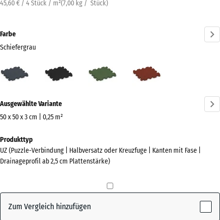
45,60 € / 4 Stück / m²
(
7,00
kg
/ Stück)
Farbe
Schiefergrau
Schiefergrau
Anthrazit
Grasgrün
Ziegelrot
(active)
Mehr
Ausgewählte Variante
Informationen
zu
50 x 50 x 3 cm | 0,25 m²
den
Abmessungen
Produkttyp
Farben?
für
UZ (Puzzle-Verbindung | Halbversatz oder Kreuzfuge | Kanten mit Fase |
den
Farbpalette
Drainageprofil ab 2,5 cm Plattenstärke)
Versand
anzeigen
540
(active)
Schiefergrau
x
540
Zum Vergleich hinzufügen
x