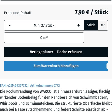
18
mm
Atlantik
7,90 € / Stück
Preis und Rabatt
Die gewählte, blau
-
+
Stück
m²
umrandete
Dunkelgrauer
Abmessung wird
Granit
0
m²
(sofern in den
Produktdaten nicht
anders angegeben)
Verlegeplaner – Fläche erfassen
Englischer
für die
Rasen
Bedarfsberechnung
Zum Warenkorb hinzufügen
verwendet.
Feuersglut
28,9
x
EAN:
4251469367722
| Artikelnummer:
6772
28,9
Die Poolumrandung von WARCO ist ein wasserdurchlässiger, flächig
x
Grauer
wirkender Bodenbelag für den Randbereich von Schwimmbädern,
1,8
Granit
Whirlpools und Schwimmteichen. Die strukturierte Oberfläche bleibt
cm
auch bei Nässe rutschhemmend und federt Schritte elastisch ab –