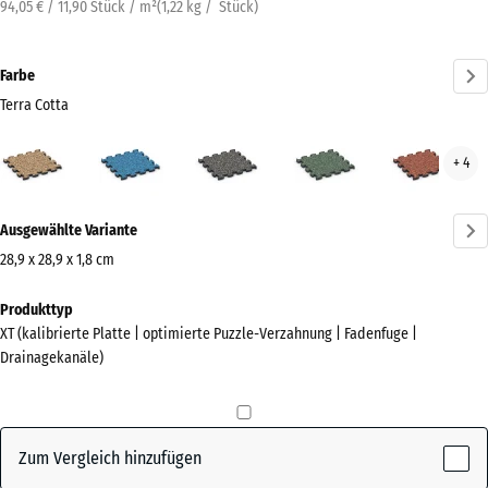
94,05 € / 11,90 Stück / m²
(
1,22
kg
/ Stück)
Farbe
Terra Cotta
Terra
Atlantik
Dunkelgrauer
Englischer
Feue
+ 4
Cotta
Granit
Rasen
(active)
Mehr
Ausgewählte Variante
Informationen
zu
28,9 x 28,9 x 1,8 cm
den
Abmessungen
Produkttyp
Farben?
für
XT (kalibrierte Platte | optimierte Puzzle-Verzahnung | Fadenfuge |
den
Farbpalette
Drainagekanäle)
Versand
anzeigen
315
Terra
x
(active)
Cotta
315
Zum Vergleich hinzufügen
x