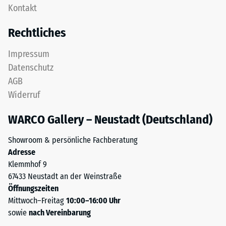
Gerätefüße.
Kontakt
einem
Zur
Schichtsystem
Bestimmung
Rechtliches
konzipiert:
der
Eine
Druckfestigkeit
Impressum
oder
wird
Datenschutz
mehrere
das
AGB
Lagen
Prüfverfahren
Widerruf
werden
nach
übereinander
BS
WARCO Gallery – Neustadt (Deutschland)
verlegt,
7188:1998
die
angewendet.
Showroom & persönliche Fachberatung
Puzzleverzahnung
Dabei
Adresse
hält
wird
Klemmhof 9
die
ein
67433 Neustadt an der Weinstraße
obere
Prüfkörper
Öffnungszeiten
Schicht
mit
Mittwoch–Freitag
10:00–16:00 Uhr
lagestabil.
einer
sowie
nach Vereinbarung
Da
Fläche