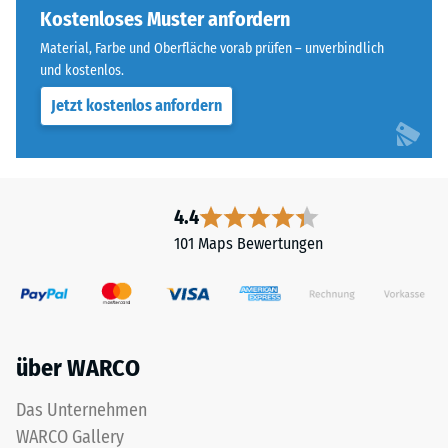
Zahnform
Kostenloses Muster anfordern
Widerstandsfähigkeit
sorgt
gegenüber
Material, Farbe und Oberfläche vorab prüfen – unverbindlich
für
Punktbelastungen
und kostenlos.
einen
hinweist.
Jetzt kostenlos anfordern
besonders
Punktbelastungen
stabilen
entstehen
Plattenverbund
z.
und
B.
verhindert
durch
4.4
ein
Schuhe
101 Maps Bewertungen
Aufeinanderrutschen
mit
der
hohen
Zähne.
Absätzen,
Diese
Möbelbeine,
Platte
Pflanzkübel
über WARCO
ist
auf
als
Rollen
Das Unternehmen
Deckplatte
oder
WARCO Gallery
in