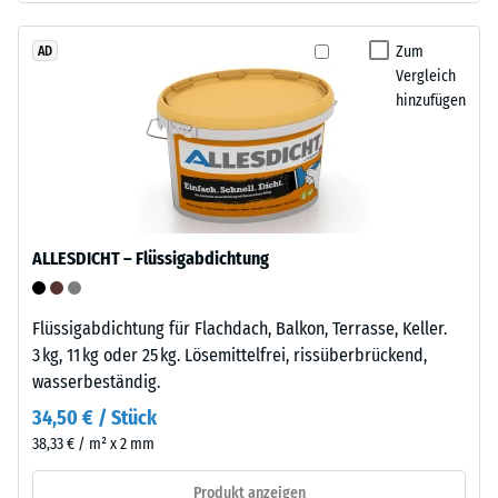
Werkstoffes
das
beschreibt
Granulat
Zum
AD
seinen
Vergleich
stammt
Widerstand
hinzufügen
aus
gegen
dem
punktuelle
Recycling
Belastungen.
von
Sie
Altreifen.
gibt
Die
an,
ALLESDICHT – Flüssigabdichtung
Basisschicht
in
wird
welchem
mit
Maße
Flüssigabdichtung für Flachdach, Balkon, Terrasse, Keller.
geringer
der
3 kg, 11 kg oder 25 kg. Lösemittelfrei, rissüberbrückend,
Dichte
Werkstoff
wasserbeständig.
gepresst.
unter
34,50 € / Stück
der
38,33 € / m² x 2 mm
Einwirkung
Einbau
einer
–
Produkt anzeigen