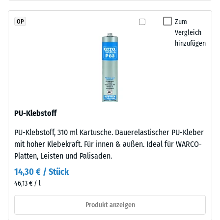
schadstofffreiem
Skalenwert 2 =
EPDM-
Wärmeleitfähigkeit
Zum
OP
Granulat
ca. 0,12 W/(m·K)
Vergleich
(Ethylen-
hinzufügen
Frostbeständig
Propylen-
Dien-
Druckfestigkeit
Kautschuk),
-
gebunden
Skalenwert
mit
Polyurethan.
1
PU-Klebstoff
Die
=
PU-Klebstoff, 310 ml Kartusche. Dauerelastischer PU-Kleber
Nutzschicht
ca.
mit hoher Klebekraft. Für innen & außen. Ideal für WARCO-
ist
Platten, Leisten und Palisaden.
offenporig
1
angelegt.
14,30 € / Stück
mm
Die
46,13 € / l
verbleibende
Basisschicht
besteht
Produkt anzeigen
Eindellung
aus