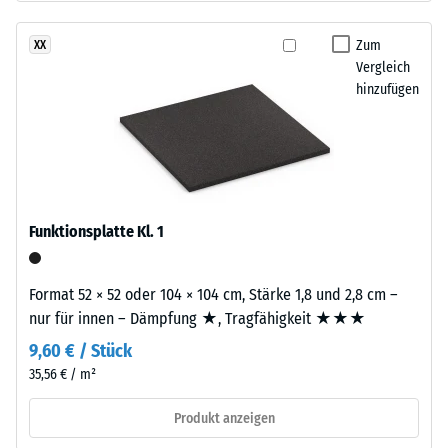
nach
gereinigtem,
24
schwarzem
Zum
XX
ELT-
Stunden
Vergleich
Gummigranulat
hinzufügen
Entlastung
grober
(BS
Körnung,
gebunden
7188)
mit
Polyurethan.
Die
Funktionsplatte Kl. 1
Abkürzung
/ 5
ELT
Format 52 × 52 oder 104 × 104 cm, Stärke 1,8 und 2,8 cm –
steht
nur für innen – Dämpfung ★, Tragfähigkeit ★★★
für
9,60 € / Stück
„End
of
35,56 € / m²
Die
Life
Druckfestigkeit
Produkt anzeigen
Tyres“
eines
–