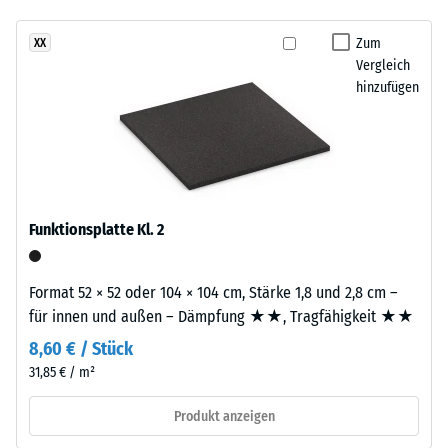
- Beständigkeit
gegen
Zum
XX
Dieses
abrasiven
Vergleich
Produkt
Verschleiß -
hinzufügen
ist
Skalenwert 2 =
zweilagig
"gut" (BS 7188)
aufgebaut.
Wasserdurchlässigkeit
Die
(EN 12616) -
ca.
Skalenwert 5 =
3
Infiltration ca. 1000
Funktionsplatte Kl. 2
mm
mm/h (1000 l/h/m²)
starke
Rutschhemmung
Nutzschicht
Format 52 × 52 oder 104 × 104 cm, Stärke 1,8 und 2,8 cm –
(EN 16165) -
besteht
für innen und außen – Dämpfung ★★, Tragfähigkeit ★★
Skalenwert 4 =
aus
mittlerer
8,60 € / Stück
neu
Akzeptanzwinkel
31,85 € / m²
hergestelltem,
ca. 16°, Gruppe
durchgefärbtem
R10
Produkt anzeigen
und
Wärmedämmung -