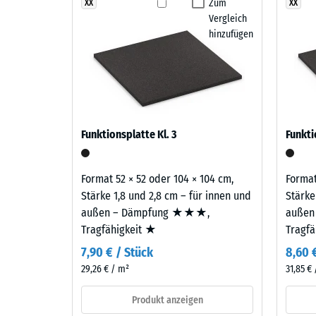
vereint
Zum
XX
XX
Dämpfung, Dämmung und Stabilität auf die Gegeben
Rutschfe
Vergleich
Rot-,
verhindert Spannungen, wie sie bei einschichtigen 
Abriebfe
hinzufügen
Orange-
verlängert die Nutzungsdauer der Fläche am Becken
und
Wasserdu
Zweilagiger Aufbau
Brauntöne
Rutschh
zu
Der Belag ist zweilagig aufgebaut: Die Nutzschicht 
einem
Wärmedä
EPDM-Gummigranulat sichert Farbbeständigkeit und O
kontrastreichen,
Frostbe
Funktionsplatte Kl. 3
Funkti
Gummigranulat übernimmt Tragfähigkeit und Stoßd
kraftvollen
Druckf
Farbbild
mit
-
Format 52 × 52 oder 104 × 104 cm,
Format
ausdrucksstarker,
Stärke 1,8 und 2,8 cm – für innen und
Stärke
Skale
lebhafter
außen – Dämpfung ★★★,
außen
1
Wirkung.
Tragfähigkeit ★
Tragf
=
7,90 € / Stück
8,60 
ca.
Material
29,26 € / m²
31,85 €
–
1
Bestandteile
Produkt anzeigen
mm