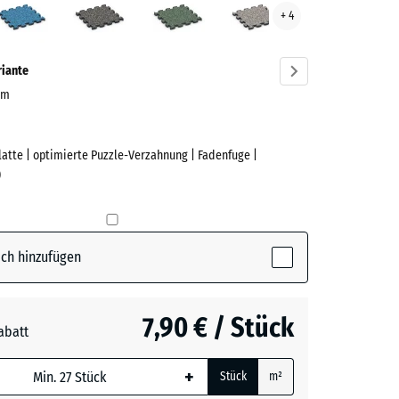
+ 4
ve)
Granit
Rasen
Granit
riante
 cm
Platte | optimierte Puzzle-Verzahnung | Fadenfuge |
e
)
(active)
lut
ch hinzufügen
7,90 € / Stück
abatt
e, blau
rauer
+
Stück
m²
 wird