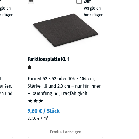
m
Zum
XX
gleich
Vergleich
 7188)
zufügen
hinzufügen
h/m²)
 R10
Funktionsplatte Kl. 1
t
Format 52 × 52 oder 104 × 104 cm,
außen.
Stärke 1,8 und 2,8 cm – nur für innen
ten und
– Dämpfung ★, Tragfähigkeit
★★★
9,60 € / Stück
35,56 € / m²
Produkt anzeigen