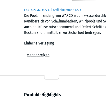
EAN:
4251469367739
| Artikelnummer:
6773
Die Poolumrandung von WARCO ist ein wasserdurchlä
Randbereich von Schwimmbädern, Whirlpools und Sch
auch bei Nässe rutschhemmend und federt Schritte e
Beckenrand unmittelbar zur Sicherheit beitragen.
Einfache Verlegung
Die Platten der Poolumrandung werden schwimmend, 
mehr anzeigen
und tragfähigen Untergrund verlegt. Die kalibrierte 
Platten sicher zusammen und ist dank der fehlenden
können mit einer Stich- oder Kreissäge vorgenommen 
Reparaturen jederzeit austauschen oder ergänzen. De
verfügt über eine Drainage auf der Unterseite. So wi
Boden trocknet schnell ab.
Produkt-Highlights
Rutschhemmend und barfußfreundlich