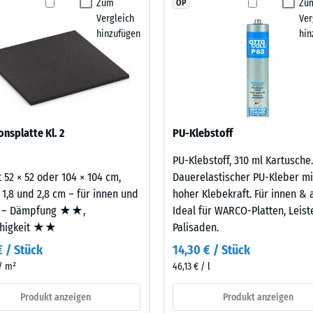
Zum
Zu
OP
heiten vor Ort abstimmen. Der Sandwichaufbau
stigkeit Klasse DS (EN 14041) - Skalenwert 4 = Gleitreibungskoeffizient ca. 0,53
Produkt
Vergleich
Ver
Gummigranulatplatten auftreten können, und
für
stigkeit - Beständigkeit gegen abrasiven Verschleiß - Skalenwert 2 = "gut" (BS
hinzufügen
hin
rand.
den
rchlässigkeit (EN 12616) - Skalenwert 5 = Infiltration ca. 1000 mm/h (1000 l/
Produktvergleich
ausgewählt.
emmung (EN 16165) - Skalenwert 4 = mittlerer Akzeptanzwinkel ca. 16°, Gruppe
aus neu hergestelltem, UV-stabilem, durchgefärbtem
mmung - Skalenwert 2 = Wärmeleitfähigkeit ca. 0,12 W/(m·K)
berflächenqualität; die Basisschicht aus ELT-
ständig
onsplatte Kl. 2
PU-Klebstoff
ämpfung.
estigkeit
PU-Klebstoff, 310 ml Kartusche.
 52 × 52 oder 104 × 104 cm,
Dauerelastischer PU-Kleber mi
 1,8 und 2,8 cm – für innen und
hoher Klebekraft. Für innen & 
nwert
 – Dämpfung ★★,
Ideal für WARCO-Platten, Leis
ähigkeit ★★
Palisaden.
€ / Stück
14,30 € / Stück
 / m²
46,13 € / l
Produkt anzeigen
Produkt anzeigen