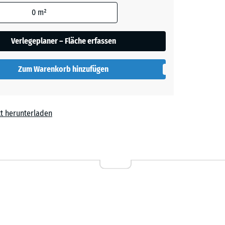
den
0
m²
en nicht
her
gegeben)
Verlegeplaner – Fläche erfassen
rechnung
Zum Warenkorb hinzufügen
t herunterladen
l
40 €