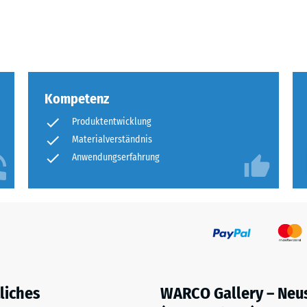
tigkeit
fes
bt
Kompetenz
and
Produktentwicklung
Materialverständnis
le
gen.
Anwendungserfahrung
f
liches
WARCO Gallery – Neu