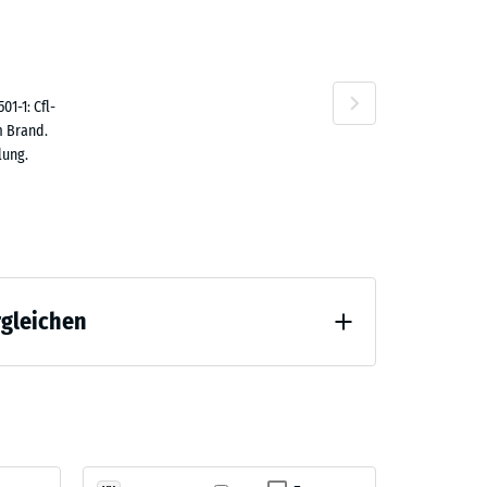
n
1-1: Cfl-
m Brand.
lung.
rgleichen
tlastung (BS 7188)