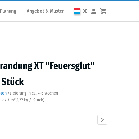
 Planung
Angebot & Muster
DE
randung XT "Feuersglut"
/ Stück
sten
/
Lieferung in ca.
4-6 Wochen
Stück / m²
(
1,22
kg
/ Stück)
sglut
Atlantik
Dunkelgrauer
Englischer
Grauer