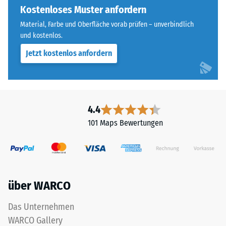
ausgebildet.
Kostenloses Muster anfordern
Widerstandsfähigkeit
Die
gegenüber
Material, Farbe und Oberfläche vorab prüfen – unverbindlich
runde
Punktbelastungen
und kostenlos.
Zahnform
hinweist.
Jetzt kostenlos anfordern
sorgt
Punktbelastungen
für
entstehen
einen
z.
besonders
B.
stabilen
durch
4.4
Plattenverbund
Schuhe
101 Maps Bewertungen
und
mit
verhindert
hohen
ein
Absätzen,
Aufeinanderrutschen
Möbelbeine,
der
Pflanzkübel
über WARCO
Zähne.
auf
Diese
Rollen
Das Unternehmen
Platte
oder
WARCO Gallery
ist