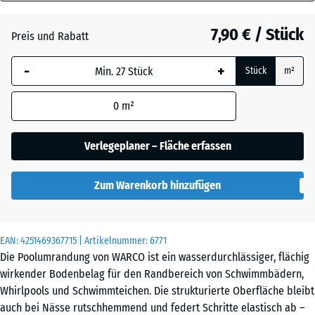
18
mm
Atlantik
7,90 € / Stück
Preis und Rabatt
Die gewählte, blau
-
+
Stück
m²
umrandete
Dunkelgrauer
Abmessung wird
Granit
0
m²
(sofern in den
Produktdaten nicht
anders angegeben)
Verlegeplaner – Fläche erfassen
Feuersglut
für die
Bedarfsberechnung
Zum Warenkorb hinzufügen
verwendet.
Grauer
28,9
Granit
x
EAN:
4251469367715
| Artikelnummer:
6771
28,9
Die Poolumrandung von WARCO ist ein wasserdurchlässiger, flächig
x
wirkender Bodenbelag für den Randbereich von Schwimmbädern,
1,8
Lavendel
Whirlpools und Schwimmteichen. Die strukturierte Oberfläche bleibt
cm
auch bei Nässe rutschhemmend und federt Schritte elastisch ab –