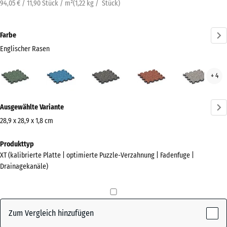
94,05 € / 11,90 Stück / m²
(
1,22
kg
/ Stück)
Farbe
Englischer Rasen
Englischer
Atlantik
Dunkelgrauer
Feuersglut
Grau
+ 4
Rasen
Granit
Gran
(active)
Mehr
Ausgewählte Variante
Informationen
zu
28,9 x 28,9 x 1,8 cm
den
Abmessungen
Produkttyp
Farben?
für
XT (kalibrierte Platte | optimierte Puzzle-Verzahnung | Fadenfuge |
den
Farbpalette
Drainagekanäle)
Versand
anzeigen
315
Englischer
x
(active)
Rasen
315
Zum Vergleich hinzufügen
x