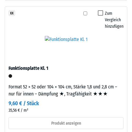
nach
schwarzem
24
ELT-
Zum
XX
Gummigranulat
Stunden
Vergleich
grober
hinzufügen
Entlastung
Körnung,
(BS
gebunden
mit
7188)
Polyurethan.
Die
Abkürzung
Funktionsplatte Kl. 1
ELT
/ 5
steht
Format 52 × 52 oder 104 × 104 cm, Stärke 1,8 und 2,8 cm –
für
nur für innen – Dämpfung ★, Tragfähigkeit ★★★
„End
9,60 € / Stück
of
Life
35,56 € / m²
Die
Tyres“
Druckfestigkeit
Produkt anzeigen
–
eines
das