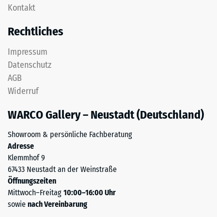
Gerätefüße.
Kontakt
als
Zur
Deckplatte
Bestimmung
Rechtliches
in
der
einem
Druckfestigkeit
Impressum
Schichtsystem
wird
Datenschutz
konzipiert:
das
AGB
Eine
Prüfverfahren
Widerruf
oder
nach
mehrere
BS
WARCO Gallery – Neustadt (Deutschland)
Lagen
7188:1998
werden
angewendet.
Showroom & persönliche Fachberatung
übereinander
Dabei
Adresse
verlegt,
wird
Klemmhof 9
die
ein
67433 Neustadt an der Weinstraße
Puzzleverzahnung
Prüfkörper
Öffnungszeiten
hält
mit
Mittwoch–Freitag
10:00–16:00 Uhr
die
einer
sowie
nach Vereinbarung
obere
Fläche