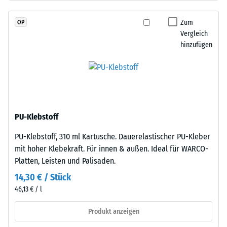
EPDM-
Skalenwert 2 =
Granulat
Wärmeleitfähigkeit
Zum
OP
(Ethylen-
ca. 0,12 W/(m·K)
Vergleich
Propylen-
hinzufügen
Frostbeständig
Dien-
Kautschuk),
Druckfestigkeit
gebunden
-
mit
Skalenwert
Polyurethan.
Die
1
PU-Klebstoff
Nutzschicht
=
PU-Klebstoff, 310 ml Kartusche. Dauerelastischer PU-Kleber
ist
ca.
mit hoher Klebekraft. Für innen & außen. Ideal für WARCO-
offenporig
Platten, Leisten und Palisaden.
angelegt.
1
Die
14,30 € / Stück
mm
Basisschicht
46,13 € / l
verbleibende
besteht
aus
Produkt anzeigen
Eindellung
gereinigtem,