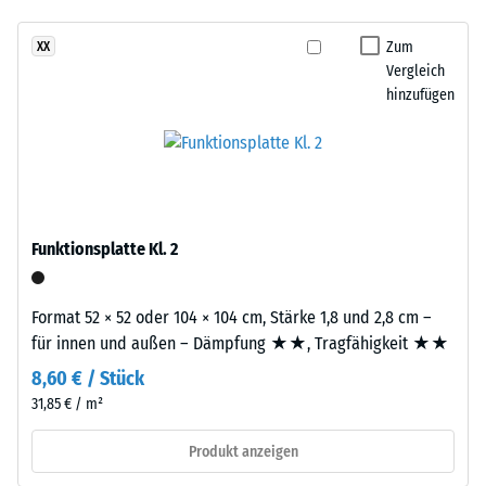
- Beständigkeit
Dieses
gegen
Zum
XX
Produkt
abrasiven
Vergleich
ist
Verschleiß -
hinzufügen
zweilagig
Skalenwert 2 =
aufgebaut.
"gut" (BS 7188)
Die
Wasserdurchlässigkeit
ca.
(EN 12616) -
3
Skalenwert 5 =
mm
Infiltration ca. 1000
Funktionsplatte Kl. 2
starke
mm/h (1000 l/h/m²)
Nutzschicht
Rutschhemmung
besteht
Format 52 × 52 oder 104 × 104 cm, Stärke 1,8 und 2,8 cm –
(EN 16165) -
aus
für innen und außen – Dämpfung ★★, Tragfähigkeit ★★
Skalenwert 4 =
neu
mittlerer
8,60 € / Stück
hergestelltem,
Akzeptanzwinkel
31,85 € / m²
durchgefärbtem
ca. 16°, Gruppe
und
R10
Produkt anzeigen
schadstofffreiem
Wärmedämmung -