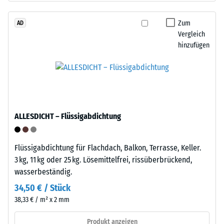
Werkstoffes
Granulat
beschreibt
stammt
Zum
AD
seinen
Vergleich
aus
Widerstand
hinzufügen
dem
gegen
Recycling
punktuelle
von
Belastungen.
Altreifen.
Sie
Die
gibt
Basisschicht
an,
ALLESDICHT – Flüssigabdichtung
wird
in
mit
welchem
geringer
Maße
Flüssigabdichtung für Flachdach, Balkon, Terrasse, Keller.
Dichte
der
3 kg, 11 kg oder 25 kg. Lösemittelfrei, rissüberbrückend,
gepresst.
Werkstoff
wasserbeständig.
unter
34,50 € / Stück
der
Einbau
38,33 € / m² x 2 mm
Einwirkung
–
einer
Verarbeitung
Produkt anzeigen