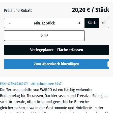
Dunkelgrauer
20,20 € / Stück
Granit
Preis und Rabatt
-
+
Stück
m²
Englischer
Rasen
0
m²
Verlegeplaner – Fläche erfassen
Feuersglut
Zum Warenkorb hinzufügen
Grauer
Granit
EAN:
4251469369474
| Artikelnummer:
6947
Die Terrassenplatte von WARCO ist ein flächig wirkender
Bodenbelag für Terrassen, Dachterrassen und Freisitze. Sie eignet
Lavendel
sich für private, öffentliche und gewerbliche Bereiche
gleichermaßen, etwa in der Gastronomie und Hotellerie. In der