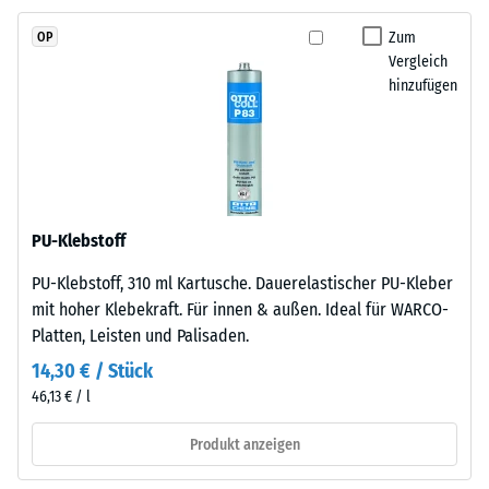
2
Propylen-
Zum
OP
Dien-
=
Vergleich
Kautschuk),
780
hinzufügen
gebunden
bis
mit
Polyurethan.
840
Die
kg/m³
Nutzschicht
ist
PU-Klebstoff
offenporig
PU-Klebstoff, 310 ml Kartusche. Dauerelastischer PU-Kleber
angelegt.
/ 5
mit hoher Klebekraft. Für innen & außen. Ideal für WARCO-
Die
Platten, Leisten und Palisaden.
Basisschicht
besteht
14,30 € / Stück
aus
46,13 € / l
gereinigtem,
Die
schwarzem
Produkt anzeigen
scheinbare
ELT-
Dichte