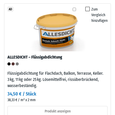
aus
von
dem
Zum
AD
WARCO
Vergleich
Recycling
liegt
hinzufügen
von
dieser
Altreifen.
Wert
Die
typischerweise
Basisschicht
zwischen
wird
600
mit
und
ALLESDICHT – Flüssigabdichtung
Standarddichte
1250
gepresst.
kg/m³.
Flüssigabdichtung für Flachdach, Balkon, Terrasse, Keller.
Um
3 kg, 11 kg oder 25 kg. Lösemittelfrei, rissüberbrückend,
die
Einbau
wasserbeständig.
scheinbare
–
Dichte
Verarbeitung
34,50 € / Stück
eines
–
38,33 € / m² x 2 mm
bestimmten
Montage
Produkts
Produkt anzeigen