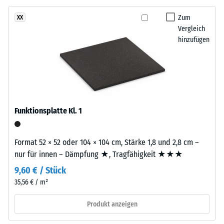
Gummigranulat
eines
mittlerer
Zum
XX
Materials
Körnung,
Vergleich
beschreibt
gebunden
hinzufügen
das
mit
Verhältnis
Polyurethan.
seiner
Die
Masse
Abkürzung
zu
ELT
seinem
steht
Funktionsplatte Kl. 1
Gesamtvolumen,
für
einschließlich
„End
aller
Format 52 × 52 oder 104 × 104 cm, Stärke 1,8 und 2,8 cm –
of
Poren,
nur für innen – Dämpfung ★, Tragfähigkeit ★★★
Life
Hohlräume
9,60 € / Stück
Tyres"
und
–
35,56 € / m²
Lufteinschlüsse.
das
Bei
Produkt anzeigen
Granulat
den
stammt
Produkten