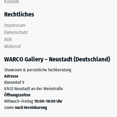
Kontakt
einem
bezeichnet,
Schichtsystem
gibt
Rechtliches
konzipiert:
hingegen
Eine
das
Impressum
oder
Verhältnis
Datenschutz
mehrere
der
AGB
Lagen
Masse
Widerruf
werden
eines
übereinander
Stoffes
WARCO Gallery – Neustadt (Deutschland)
verlegt,
zu
die
seinem
Showroom & persönliche Fachberatung
Puzzleverzahnung
reinen
Adresse
hält
Materialvolumen
Klemmhof 9
die
ohne
67433 Neustadt an der Weinstraße
obere
Berücksichtigung
Öffnungszeiten
Schicht
von
Mittwoch–Freitag
10:00–16:00 Uhr
lagestabil.
Hohlräumen
sowie
nach Vereinbarung
Da
an.
die