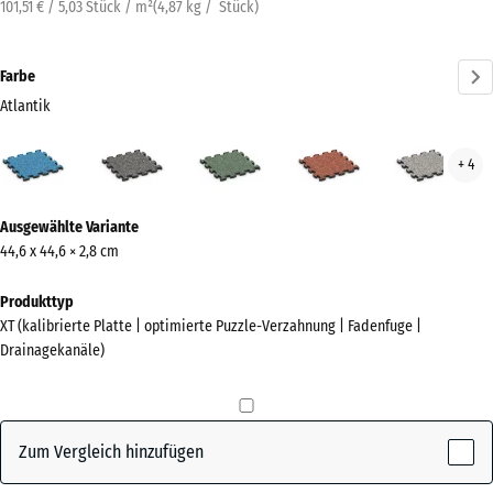
101,51 € / 5,03 Stück / m²
(
4,87
kg
/ Stück)
Farbe
Atlantik
Atlantik
Dunkelgrauer
Englischer
Feuersglut
Grau
+ 4
(active)
Granit
Rasen
Gran
Mehr
Ausgewählte Variante
Informationen
44,6 x 44,6 × 2,8 cm
zu
den
Produkttyp
Farben?
XT (kalibrierte Platte | optimierte Puzzle-Verzahnung | Fadenfuge |
Drainagekanäle)
Farbpalette
anzeigen
(active)
Atlantik
Zum Vergleich hinzufügen