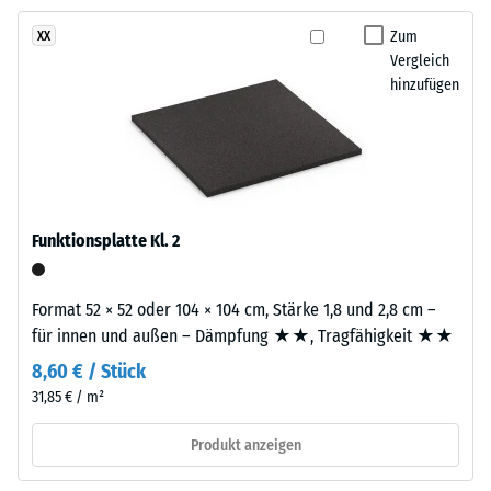
ist
Zum
XX
Rutschhemmung
zweilagig
Vergleich
(EN 16165) -
aufgebaut.
hinzufügen
Skalenwert 4 =
Die
mittlerer
ca.
Akzeptanzwinkel
3
ca. 16°, Gruppe
mm
R10
starke
Wärmedämmung -
Nutzschicht
Funktionsplatte Kl. 2
Skalenwert 3 =
besteht
Wärmeleitfähigkeit
aus
ca. 0,11 W/(m·K)
neu
Format 52 × 52 oder 104 × 104 cm, Stärke 1,8 und 2,8 cm –
hergestelltem,
Frostbeständig
für innen und außen – Dämpfung ★★, Tragfähigkeit ★★
durchgefärbtem
Scheinbare
8,60 € / Stück
und
31,85 € / m²
Dichte
schadstofffreiem
EPDM-
-
Produkt anzeigen
Granulat
Skalenwert
(Ethylen-