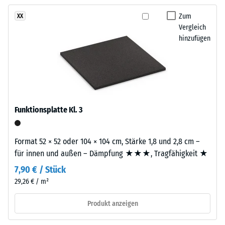
kein
kräftiges,
– Skalenwert 3 =
Produkt
deutliche Dämpfung
frisches
Zum
XX
für
Vergleich
Farbbild
Rutschfestigkeit Klasse
den
hinzufügen
ergeben,
DS (EN 14041) -
Produktvergleich
das
Skalenwert 5 =
ausgewählt.
an
Gleitreibungskoeffizient
offenes
ca. 0,6
Wasser
Abriebfestigkeit
erinnert.
- Beständigkeit
Funktionsplatte Kl. 3
gegen
abrasiven
Material
Verschleiß -
Format 52 × 52 oder 104 × 104 cm, Stärke 1,8 und 2,8 cm –
–
Skalenwert 2 =
für innen und außen – Dämpfung ★★★, Tragfähigkeit ★
Bestandteile
"gut" (BS 7188)
und
7,90 € / Stück
Aufbau
Wasserdurchlässigkeit
29,26 € / m²
(EN 12616) -
Skalenwert 4 =
Produkt anzeigen
Dieses
Infiltration ca. 600
Produkt
mm/h (600 l/h/m²)