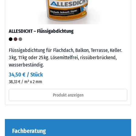
Altreifen.
typischerweise
Die
zwischen
Basisschicht
600
wird
und
ALLESDICHT – Flüssigabdichtung
mit
1250
Standarddichte
kg/m³.
gepresst.
Flüssigabdichtung für Flachdach, Balkon, Terrasse, Keller.
Um
3 kg, 11 kg oder 25 kg. Lösemittelfrei, rissüberbrückend,
die
wasserbeständig.
scheinbare
Einbau
Dichte
–
34,50 € / Stück
eines
Verarbeitung
38,33 € / m² x 2 mm
bestimmten
–
Produkts
Montage
Produkt anzeigen
anschaulich
darzustellen,
Die
verwendet
Puzzleverzahnung
WARCO
ist
Fachberatung
eine
mit