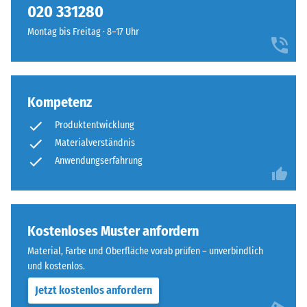
Skala
020 331280
gerundeten,
von
wellenförmigen
Montag bis Freitag · 8–17 Uhr
1
Zähnen
bis
an
5,
allen
wobei
vier
Kompetenz
jeder
Seiten
Skalenwert
Produktentwicklung
ausgebildet.
einem
Die
Materialverständnis
bestimmten
runde
Anwendungserfahrung
Dichtebereich
Zahnform
entspricht.
sorgt
So
für
steht
einen
Kostenloses Muster anfordern
beispielsweise
besonders
der
Material, Farbe und Oberfläche vorab prüfen – unverbindlich
stabilen
und kostenlos.
Skalenwert
Plattenverbund
2
Jetzt kostenlos anfordern
und
für