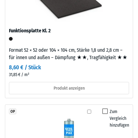
Akzeptanzwinkel
ca.
ca. 16°, Gruppe
3
R10
mm
Wärmedämmung -
starke
Funktionsplatte Kl. 2
Skalenwert 3 =
Nutzschicht
Wärmeleitfähigkeit
besteht
ca. 0,11 W/(m·K)
aus
Format 52 × 52 oder 104 × 104 cm, Stärke 1,8 und 2,8 cm –
neu
Frostbeständig
für innen und außen – Dämpfung ★★, Tragfähigkeit ★★
hergestelltem,
Scheinbare
8,60 € / Stück
durchgefärbtem
31,85 € / m²
Dichte
und
schadstofffreiem
-
Produkt anzeigen
EPDM-
Skalenwert
Granulat
2
(Ethylen-
Zum
OP
Propylen-
=
Vergleich
Dien-
780
hinzufügen
Kautschuk),
bis
gebunden