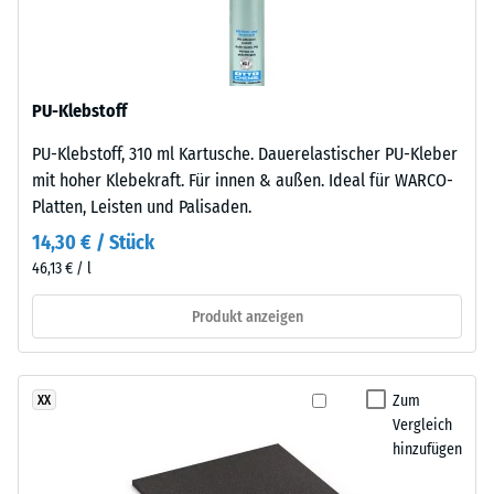
mit
840
Polyurethan.
kg/m³
Die
Nutzschicht
PU-Klebstoff
ist
PU-Klebstoff, 310 ml Kartusche. Dauerelastischer PU-Kleber
offenporig
/ 5
mit hoher Klebekraft. Für innen & außen. Ideal für WARCO-
angelegt.
Platten, Leisten und Palisaden.
Die
Basisschicht
14,30 € / Stück
besteht
46,13 € / l
aus
Die
gereinigtem,
Produkt anzeigen
scheinbare
schwarzem
Dichte
ELT-
eines
Gummigranulat
Zum
XX
Materials
mittlerer
Vergleich
beschreibt
Körnung,
hinzufügen
das
gebunden
Verhältnis