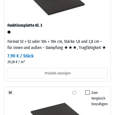
ausgewählt.
Farbbild
Gleitreibungskoeffizient
mit
ca. 0,6
ruhiger
Abriebfestigkeit
Ausstrahlung
- Beständigkeit
Funktionsplatte Kl. 3
ergeben.
gegen
abrasiven
Verschleiß -
Format 52 × 52 oder 104 × 104 cm, Stärke 1,8 und 2,8 cm –
Material
Skalenwert 2 =
für innen und außen – Dämpfung ★★★, Tragfähigkeit ★
–
"gut" (BS 7188)
Bestandteile
7,90 € / Stück
und
Wasserdurchlässigkeit
29,26 € / m²
Aufbau
(EN 12616) -
Skalenwert 4 =
Produkt anzeigen
Infiltration ca. 600
Dieses
mm/h (600 l/h/m²)
Produkt
Zum
XX
Rutschhemmung
ist
Vergleich
(EN 16165) -
zweilagig
hinzufügen
Skalenwert 4 =
aufgebaut.
mittlerer
Die