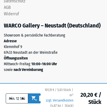
Datenschutz
übereinander
der
AGB
verlegt,
Masse
Widerruf
die
eines
Puzzleverzahnung
Stoffes
WARCO Gallery – Neustadt (Deutschland)
hält
zu
die
seinem
Showroom & persönliche Fachberatung
obere
reinen
Adresse
Schicht
Materialvolumen
Klemmhof 9
lagestabil.
ohne
67433 Neustadt an der Weinstraße
Da
Berücksichtigung
Öffnungszeiten
die
von
Mittwoch–Freitag
10:00–16:00 Uhr
Kanten
Hohlräumen
sowie
nach Vereinbarung
rechtwinklig
an.
geschnitten
Sie
sind
wird
–
101,51 € / 5,03 Stück /
in
20,20 € /
ohne
m²
Einheiten
-
+
Fase
zzgl. Versandkosten
Stück
wie
–
(
4,87
kg
/ Stück)
Ihr sicherer Bodenbelag.