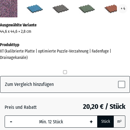
Lavendel
Atlantik
Dunkelgrauer
Englischer
Feue
+ 4
(active)
Granit
Rasen
Mehr
Ausgewählte Variante
Informationen
44,6 x 44,6 × 2,8 cm
zu
den
Produkttyp
Farben?
XT (kalibrierte Platte | optimierte Puzzle-Verzahnung | Fadenfuge |
Drainagekanäle)
Farbpalette
anzeigen
(active)
Lavendel
Zum Vergleich hinzufügen
Atlantik
20,20 € / Stück
Preis und Rabatt
-
+
Dunkelgrauer
Stück
m²
Granit