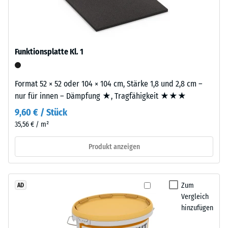
mit
seiner
Polyurethan.
Masse
Die
zu
Abkürzung
seinem
ELT
Funktionsplatte Kl. 1
Gesamtvolumen,
steht
einschließlich
für
aller
Format 52 × 52 oder 104 × 104 cm, Stärke 1,8 und 2,8 cm –
„End
Poren,
nur für innen – Dämpfung ★, Tragfähigkeit ★★★
of
Hohlräume
9,60 € / Stück
Life
und
Tyres"
35,56 € / m²
Lufteinschlüsse.
–
Bei
Produkt anzeigen
das
den
Granulat
Produkten
stammt
von
aus
Zum
AD
WARCO
Vergleich
dem
liegt
hinzufügen
Recycling
dieser
von
Wert