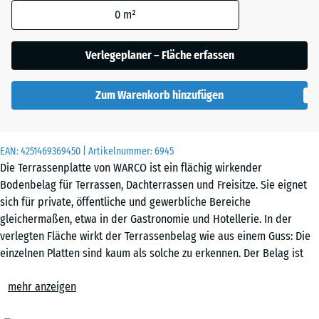
0
m²
Englischer
Verlegeplaner – Fläche erfassen
Rasen
Zum Warenkorb hinzufügen
Feuersglut
EAN:
4251469369450
| Artikelnummer:
6945
Die Terrassenplatte von WARCO ist ein flächig wirkender
Grauer
Bodenbelag für Terrassen, Dachterrassen und Freisitze. Sie eignet
Granit
sich für private, öffentliche und gewerbliche Bereiche
gleichermaßen, etwa in der Gastronomie und Hotellerie. In der
verlegten Fläche wirkt der Terrassenbelag wie aus einem Guss: Die
Rattan
einzelnen Platten sind kaum als solche zu erkennen. Der Belag ist
Lounge
wasserdurchlässig, trocknet rasch ab und ist pflegeleicht. Er dämpft
mehr anzeigen
zudem Trittschall sowie Schleif- und Rollgeräusche.
Einfache Verlegung
Terra