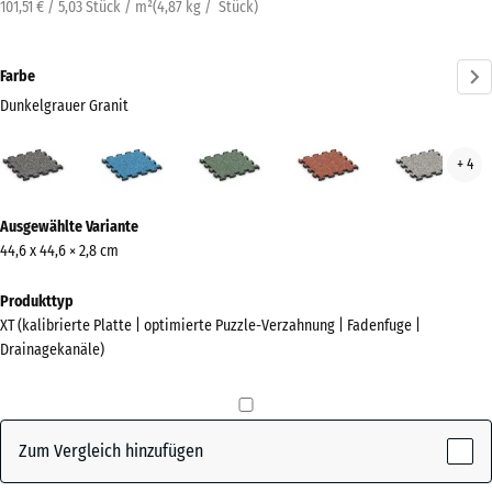
101,51 € / 5,03 Stück / m²
(
4,87
kg
/ Stück)
Farbe
Dunkelgrauer Granit
Dunkelgrauer
Atlantik
Englischer
Feuersglut
Grau
+ 4
Granit
Rasen
Gran
(active)
Mehr
Ausgewählte Variante
Informationen
44,6 x 44,6 × 2,8 cm
zu
den
Produkttyp
Farben?
XT (kalibrierte Platte | optimierte Puzzle-Verzahnung | Fadenfuge |
Drainagekanäle)
Farbpalette
anzeigen
Dunkelgrauer
Zum Vergleich hinzufügen
(active)
Granit