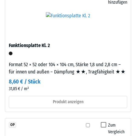
und
hinzufügen
2
hochwertige
=
Pigmente
vollständig
780
in
bis
das
840
Granulat
Funktionsplatte Kl. 2
eingebunden
kg/m³
sind,
Format 52 × 52 oder 104 × 104 cm, Stärke 1,8 und 2,8 cm –
bleibt
für innen und außen – Dämpfung ★★, Tragfähigkeit ★★
die
Farbgebung
8,60 € / Stück
/ 5
langfristig
31,85 € / m²
stabil
Produkt anzeigen
–
sowohl
gegenüber
Die
UV-
Zum
OP
scheinbare
Strahlung
Vergleich
Dichte