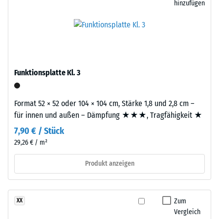
hinzufügen
ein
Rutschhemmung
changierendes,
(EN 16165) -
natürlich
Skalenwert 4 =
wirkendes
mittlerer
Farbbild,
Akzeptanzwinkel
das
ca. 16°, Gruppe
Funktionsplatte Kl. 3
an
R10
dunklen
Wärmedämmung -
Naturstein
Format 52 × 52 oder 104 × 104 cm, Stärke 1,8 und 2,8 cm –
Skalenwert 3 =
erinnert.
für innen und außen – Dämpfung ★★★, Tragfähigkeit ★
Wärmeleitfähigkeit
Da
7,90 € / Stück
ca. 0,11 W/(m·K)
EPDM
29,26 € / m²
von
Frostbeständig
Natur
Scheinbare
Produkt anzeigen
aus
Dichte
UV-
-
beständig
Zum
XX
ist
Skalenwert
Vergleich