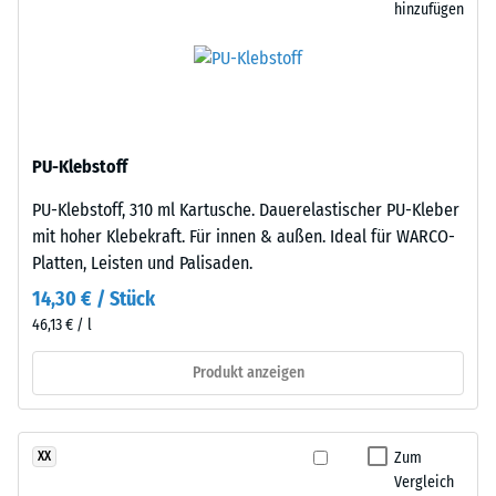
hinzufügen
als
eines
auch
Materials
gegenüber
beschreibt
Abrieb.
das
Verhältnis
seiner
Material
PU-Klebstoff
Masse
–
zu
PU-Klebstoff, 310 ml Kartusche. Dauerelastischer PU-Kleber
Bestandteile
seinem
mit hoher Klebekraft. Für innen & außen. Ideal für WARCO-
und
Gesamtvolumen,
Platten, Leisten und Palisaden.
Aufbau
einschließlich
14,30 € / Stück
aller
Dieses
46,13 € / l
Poren,
Produkt
Hohlräume
Produkt anzeigen
ist
und
zweilagig
Lufteinschlüsse.
aufgebaut.
Bei
Die
Zum
XX
den
Vergleich
ca.
Produkten