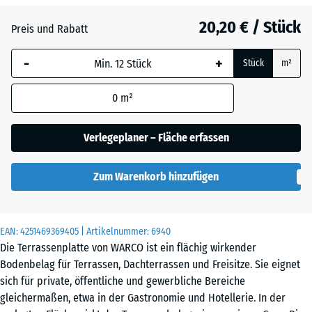
20,20 € / Stück
Atlantik
Preis und Rabatt
-
+
Stück
m²
Englischer
Rasen
0
m²
Verlegeplaner – Fläche erfassen
Feuersglut
Zum Warenkorb hinzufügen
Grauer
EAN:
4251469369405
| Artikelnummer:
6940
Granit
Die Terrassenplatte von WARCO ist ein flächig wirkender
Bodenbelag für Terrassen, Dachterrassen und Freisitze. Sie eignet
sich für private, öffentliche und gewerbliche Bereiche
Lavendel
gleichermaßen, etwa in der Gastronomie und Hotellerie. In der