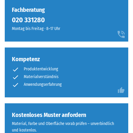
Polyurethan.
beispielsweise
Die
Fachberatung
der
Abkürzung
020 331280
Skalenwert
ELT
2
Montag bis Freitag · 8–17 Uhr
steht
für
für
eine
„End
scheinbare
of
Dichte
Kompetenz
Life
zwischen
Tyres"
780
Produktentwicklung
–
und
Materialverständnis
das
840
Anwendungserfahrung
Granulat
kg/m³.
stammt
Die
aus
physikalische
dem
Dichte,
Kostenloses Muster anfordern
Recycling
auch
von
Material, Farbe und Oberfläche vorab prüfen – unverbindlich
als
Altreifen.
und kostenlos.
Massendichte