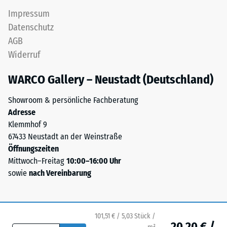
Sie
Puzzleverzahnung
Impressum
wird
ist
Datenschutz
in
mit
AGB
Einheiten
gerundeten,
wie
Widerruf
wellenförmigen
g/cm³
Zähnen
oder
WARCO Gallery – Neustadt (Deutschland)
an
kg/m³
allen
Showroom & persönliche Fachberatung
angegeben.
vier
Adresse
Zum
Seiten
Klemmhof 9
Vergleich:
ausgebildet.
67433 Neustadt an der Weinstraße
Wasser
Die
Öffnungszeiten
hat
runde
Mittwoch–Freitag
10:00–16:00 Uhr
bei
Zahnform
sowie
nach Vereinbarung
4
sorgt
°C
für
eine
einen
Dichte
besonders
101,51 € / 5,03 Stück /
von
20,20 € /