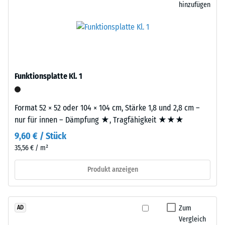
hinzufügen
3
von
mm
WARCO
starke
liegt
Nutzschicht
dieser
besteht
Wert
aus
typischerweise
Funktionsplatte Kl. 1
neu
zwischen
hergestelltem,
600
durchgefärbtem
Format 52 × 52 oder 104 × 104 cm, Stärke 1,8 und 2,8 cm –
und
und
nur für innen – Dämpfung ★, Tragfähigkeit ★★★
1250
schadstofffreiem
kg/m³.
9,60 € / Stück
EPDM-
Um
35,56 € / m²
Granulat
die
(Ethylen-
scheinbare
Produkt anzeigen
Propylen-
Dichte
Dien-
eines
Kautschuk),
bestimmten
Zum
AD
gebunden
Produkts
Vergleich
mit