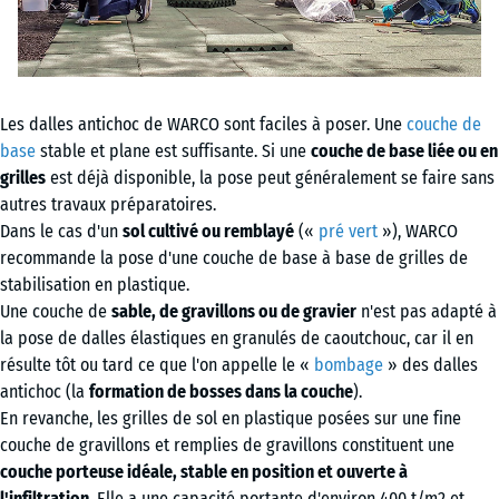
Les dalles antichoc de WARCO sont faciles à poser. Une
couche de
base
stable et plane est suffisante. Si une
couche de base liée ou en
grilles
est déjà disponible, la pose peut généralement se faire sans
autres travaux préparatoires.
Dans le cas d'un
sol cultivé ou remblayé
(«
pré vert
»), WARCO
recommande la pose d'une couche de base à base de grilles de
stabilisation en plastique.
Une couche de
sable, de gravillons ou de gravier
n'est pas adapté à
la pose de dalles élastiques en granulés de caoutchouc, car il en
résulte tôt ou tard ce que l'on appelle le «
bombage
» des dalles
antichoc (la
formation de bosses dans la couche
).
En revanche, les grilles de sol en plastique posées sur une fine
couche de gravillons et remplies de gravillons constituent une
couche porteuse idéale, stable en position et ouverte à
l'infiltration
. Elle a une capacité portante d'environ 400 t/m2 et