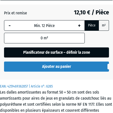
mm
Vert
12,10 € / Pièce
Prix et remise
La
(active)
tilleul
dimension
-
+
Pièce
m²
sélectionnée,
encadrée en
Anthracite
- 0,40 €
0
m²
bleu, est
utilisée pour
le calcul des
Planificateur de surface – définir la zone
Gris
besoins
graphite
(sauf
Ajouter au panier
indication
contraire
Rouge
dans les
- 0,40 €
tomate
EAN:
données du
4251469362857
| Article n°:
6285
Les dalles amortissantes au format 50 × 50 cm sont des sols
produit).
amortissants pour aires de jeux en granulats de caoutchouc liés au
50
polyuréthane et sont certifiées selon la norme NF EN 1177. Elles sont
x
disponibles en plusieurs épaisseurs et couvrent différentes