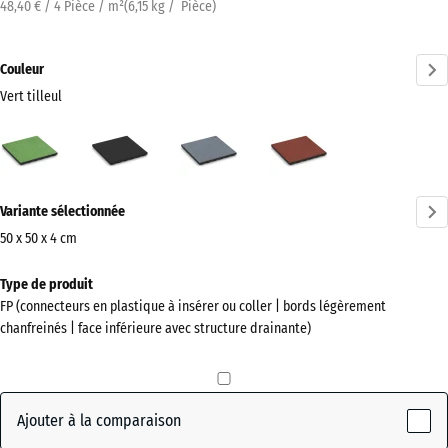
48,40 € / 4 Pièce / m²
(
6,15
kg
/ Pièce)
Couleur
Vert tilleul
Vert
Anthracite
Gris
Rouge
tilleul
graphite
tomate
(active)
Plus
Variante sélectionnée
d'informations
sur
50 x 50 x 4 cm
les
Dimensions
Type de produit
couleurs
pour
FP (connecteurs en plastique à insérer ou coller | bords légèrement
?
l’expédition
chanfreinés | face inférieure avec structure drainante)
500
Afficher
x
la
500
palette
x
Ajouter à la comparaison
de
40
couleurs