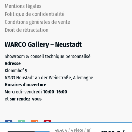
l'échelle 4
de
Mentions légales
=
vie.
Politique de confidentialité
"excellent"
Le
(BS 7188)
Conditions générales de vente
mélange
Droit de rétractation
contient
Perméabilité
à l'eau (EN
du
WARCO Gallery – Neustadt
12616) –
caoutchouc
Échelle 5 =
naturel
Showroom & conseil technique personnalisé
Infiltration
NR
environ 1000
Adresse
et
mm/h (1000
Klemmhof 9
du
l/h/m²)
67433 Neustadt an der Weinstraße, Allemagne
caoutchouc
Horaires d’ouverture
Résistance
styrène-
Mercredi–vendredi
10:00–16:00
au
butadiène
et
sur rendez-vous
glissement
SBR.
(EN 16165) –
Les
Valeur de
variantes
l’échelle 4 =
noires
angle moyen
et
48,40 € / 4 Pièce / m²
d’acceptation