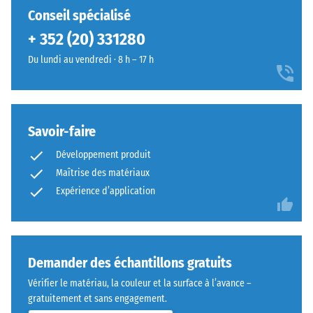
haute pression. Des dalles individuelles peuvent être remplacées si
résiduelle
n’a
jaunes
Conseil spécialisé
après 24
nécessaire.
encore
apporte
heures de
+ 352 (20) 331280
été
une
décharge
sélectionné
Du lundi au vendredi · 8 h – 17 h
présence
(BS 7188)
pour
fraîche
Densité
la
et
apparente
comparaison.
dynamique
- valeur
aux
Savoir-faire
d'échelle
aménagements
1 = jusqu'à
Développement produit
extérieurs.
780
Maîtrise des matériaux
kg/m³
Expérience d’application
Matériau
Amortissement
–
des chocs,
Composants
vibrations et
bruits d'impact
et
Demander des échantillons gratuits
– Valeur de
structure
Vérifier le matériau, la couleur et la surface à l’avance –
l'échelle 4 =
gratuitement et sans engagement.
atténuation