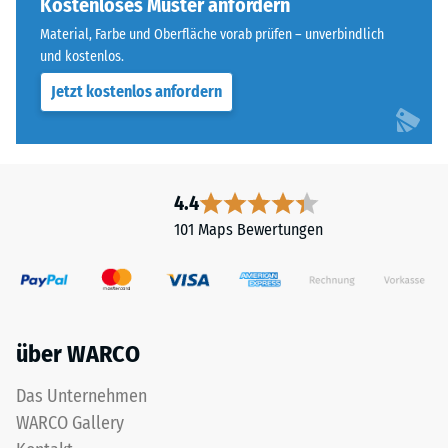
Kostenloses Muster anfordern
Skalenwert 4 =
steht
Wärmeleitfähigkeit
Material, Farbe und Oberfläche vorab prüfen – unverbindlich
für
ca. 0,09 W/(m·K)
und kostenlos.
„End
Jetzt kostenlos anfordern
Frostbeständig
of
Life
Druckfestigkeit
Tyres"
-
und
Skalenwert
bezeichnet
4.4
Gummigranulat,
2
101 Maps Bewertungen
das
=
aus
ca.
dem
Recycling
0,75
von
mm
über WARCO
Altreifen
verbleibende
gewonnen
Das Unternehmen
wird.
Eindellung
WARCO Gallery
Die
nach