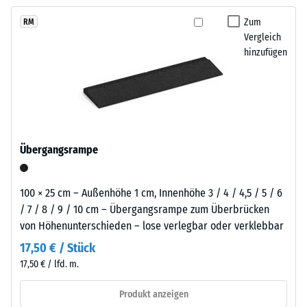
kein
Schwarzton
austauschen, sodass der Belag pflegeleicht bleibt und sich
Produkt
Scheinbare
fügt
Zum
RM
langfristig wirtschaftlich nutzen lässt.
für
Dichte -
Vergleich
sich
den
Skalenwert
hinzufügen
unauffällig
1 = bis 780
Produktvergleich
in
kg/m³
ausgewählt.
moderne
Außenanlagen
Stoß-, Schwingungs-
und
und
Trittschalldämmung
industriell
Übergangsrampe
– Skalenwert 4 =
geprägte
starke Dämpfung
Bereiche
ein.
Rutschfestigkeit Klasse
100 × 25 cm – Außenhöhe 1 cm, Innenhöhe 3 / 4 / 4,5 / 5 / 6
DS (EN 14041) -
/ 7 / 8 / 9 / 10 cm – Übergangsrampe zum Überbrücken
Skalenwert 3 =
von Höhenunterschieden – lose verlegbar oder verklebbar
Material
Gleitreibungskoeffizient
–
17,50 € / Stück
ca. 0,45
Bestandteile
17,50 € / lfd. m.
Abriebfestigkeit
und
- Beständigkeit
Aufbau
Produkt anzeigen
gegen