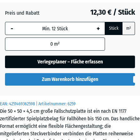
Grasgrün
+ 1,00 €
12,30 € / Stück
Preis und Rabatt
-
+
Himmelblau
+ 2,80 €
Stück
m²
0
m²
Sandbeige
+ 3,10 €
Verlegeplaner – Fläche erfassen
Schiefergrau
+ 2,80 €
Zum Warenkorb hinzufügen
Ziegelrot
+ 0,10 €
EAN:
4251469362598
| Artikelnummer:
6259
Die 50 × 50 × 4,5 cm große Fallschutzplatte ist ein nach EN 1177
zertifizierter Spielplatzbelag für Fallhöhen bis 150 cm. Das handliche
Format ermöglicht eine flexible Flächengestaltung; die
mitgelieferten Steckverbinder verbinden die Platten reihenweise