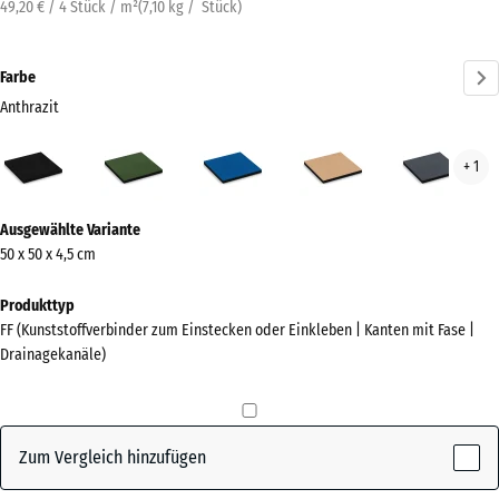
49,20 € / 4 Stück / m²
(
7,10
kg
/ Stück)
Farbe
Anthrazit
Anthrazit
Grasgrün
Himmelblau
Sandbeige
Schi
+ 1
(active)
Mehr
Ausgewählte Variante
Informationen
50 x 50 x 4,5 cm
zu
den
Produkttyp
Farben?
FF (Kunststoffverbinder zum Einstecken oder Einkleben | Kanten mit Fase |
Drainagekanäle)
Farbpalette
anzeigen
(active)
Anthrazit
Zum Vergleich hinzufügen