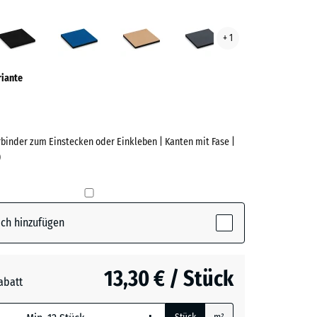
grün
Anthrazit
Himmelblau
Sandbeige
Schiefergrau
+ 1
ve)
riante
rbinder zum Einstecken oder Einkleben | Kanten mit Fase |
)
e
(active)
n
ch hinzufügen
t
- 1,00 €
13,30 € / Stück
abatt
blau
+ 1,80 €