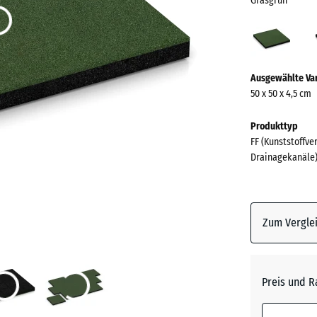
Grasgrün
Gras
(acti
Mehr
Ausgewählte Va
Informationen
50 x 50 x 4,5 cm
zu
den
Produkttyp
Farben?
FF (Kunststoffve
Drainagekanäle
Farbpalett
anzeigen
Grasgrü
Zum Verglei
Anthrazi
Preis und R
Himmel