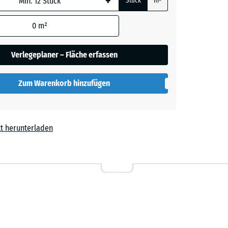
+
Stück
m²
0
m²
ige
+ 2,10 €
Verlegeplaner – Fläche erfassen
rgrau
+ 1,80 €
Zum Warenkorb hinzufügen
t
- 0,90 €
t herunterladen