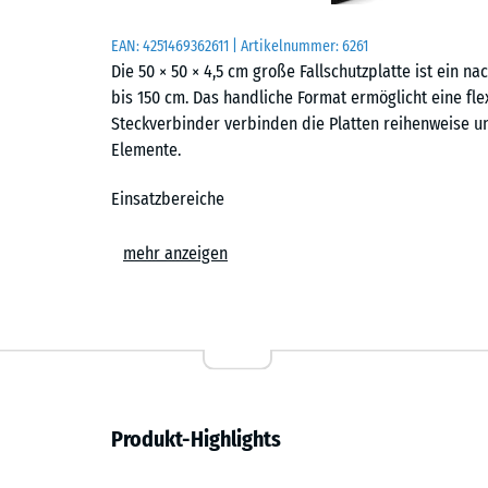
EAN:
4251469362611
| Artikelnummer:
6261
Die 50 × 50 × 4,5 cm große Fallschutzplatte ist ein nac
bis 150 cm. Das handliche Format ermöglicht eine fle
Steckverbinder verbinden die Platten reihenweise u
Elemente.
Einsatzbereiche
Der Fallschutzboden kommt überall dort zum Einsatz,
mehr anzeigen
aufgefangen werden sollen. Typische Standorte sind 
Kleinkindschaukeln und einfache Spielkombinationen 
und privaten Spielplätzen. Darüber hinaus wird er i
der stoßdämpfende Boden zusätzliche Sicherheit bie
Aufbau und Material
Produkt-Highlights
Die Platten bestehen aus PU-gebundenem ELT-Gummigra
Gummigranulat aus recycelten Fahrzeugreifen. Die obe