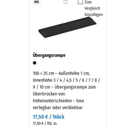
Produkten
Zum
RM
Rutschfe
Die Fallschutzplatten sind witterungsbeständig, r
Vergleich
in
Abriebf
Schwingungen - Lauf, Roll- und Schleifgeräusche. Di
hinzufügen
Grasgrün
Hochdruckreiniger. Bei Bedarf lassen sich einzelne P
wird
Wasserdu
bleibt und sich langfristig wirtschaftlich nutzen lässt.
schwarzes
Rutschh
Gummigranulat
aus
Wärmedä
der
Frostbe
Übergangsrampe
Reifenverwertung
Druckf
mit
einem
-
100 × 25 cm – Außenhöhe 1 cm,
grasgrün
Innenhöhe 3 / 4 / 4,5 / 5 / 6 / 7 / 8 /
Skale
pigmentierten
9 / 10 cm – Übergangsrampe zum
2
Bindemittel
Überbrücken von
gleichmäßig
=
Höhenunterschieden – lose
umhüllt.
verlegbar oder verklebbar
ca.
Der
17,50 € / Stück
0,75
Farbton
17,50 € / lfd. m.
zeigt
mm