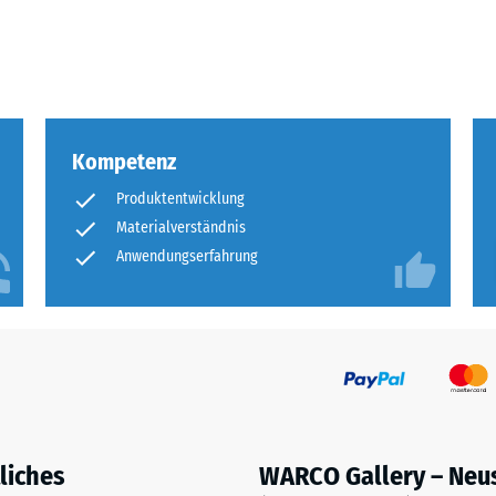
eibende
llung
Kompetenz
en
Produktentwicklung
stung
Materialverständnis
Anwendungserfahrung
liches
WARCO Gallery – Neu