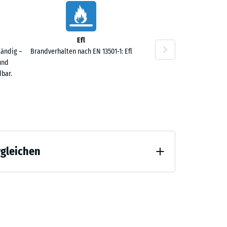
Efl
tändig –
Brandverhalten nach EN 13501-1: Efl
und
bar.
rgleichen
 Entlastung (BS 7188)