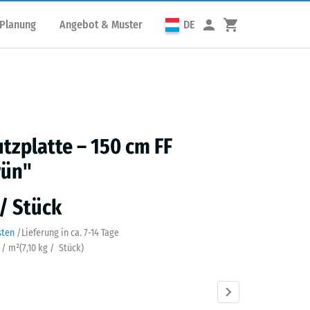
 Planung
Angebot & Muster
DE
utzplatte – 150 cm FF
rün"
 / Stück
sten
/
Lieferung in ca.
7-14 Tage
k / m²
(
7,10
kg
/ Stück)