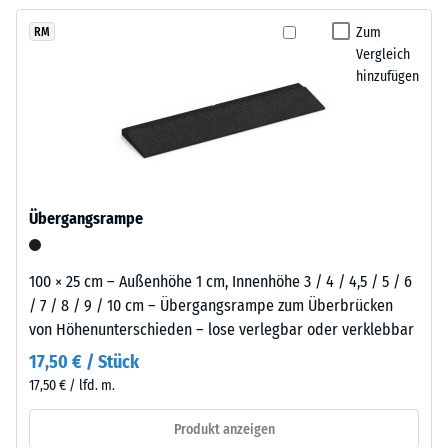
kein
Reifenverwertung
austauschen, sodass der Belag pflegeleicht bleibt und sich
Produkt
Scheinbare
mit
Zum
RM
langfristig wirtschaftlich nutzen lässt.
für
Dichte -
Vergleich
einem
den
Skalenwert
hinzufügen
schiefergrau
1 = bis 780
Produktvergleich
pigmentierten
kg/m³
ausgewählt.
Bindemittel
gleichmäßig
Stoß-, Schwingungs-
umhüllt.
und
Trittschalldämmung
Der
Übergangsrampe
– Skalenwert 4 =
Farbton
starke Dämpfung
zeigt
sich
Rutschfestigkeit Klasse
100 × 25 cm – Außenhöhe 1 cm, Innenhöhe 3 / 4 / 4,5 / 5 / 6
als
DS (EN 14041) -
/ 7 / 8 / 9 / 10 cm – Übergangsrampe zum Überbrücken
dunkles,
Skalenwert 3 =
von Höhenunterschieden – lose verlegbar oder verklebbar
kühles
Gleitreibungskoeffizient
17,50 € / Stück
ca. 0,45
Grau
17,50 € / lfd. m.
mit
Abriebfestigkeit
gleichmäßiger
- Beständigkeit
Produkt anzeigen
Farbgebung
gegen