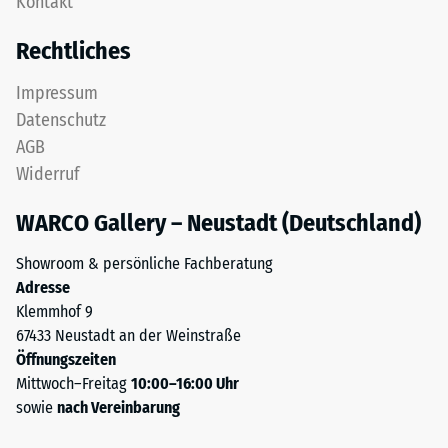
Kontakt
zweischichtig
24
aufgebaut
Rechtliches
und
Stunden
besteht
Entlastung
Impressum
aus
Datenschutz
(BS
gereinigtem,
AGB
schwarzem
7188)
Widerruf
ELT-
Granulat
WARCO Gallery – Neustadt (Deutschland)
sowie
einem
/ 5
Showroom & persönliche Fachberatung
Polyurethan-
Adresse
Bindemittel.
Klemmhof 9
ELT
67433 Neustadt an der Weinstraße
steht
Öffnungszeiten
für
Die
Mittwoch–Freitag
10:00–16:00 Uhr
„End
Druckfestigkeit
sowie
nach Vereinbarung
of
eines
Life
Werkstoffes