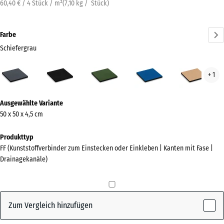
60,40 € / 4 Stück / m²
(
7,10
kg
/ Stück)
Farbe
Schiefergrau
Schiefergrau
Anthrazit
Grasgrün
Himmelblau
San
+ 1
(active)
Mehr
Ausgewählte Variante
Informationen
50 x 50 x 4,5 cm
zu
den
Produkttyp
Farben?
FF (Kunststoffverbinder zum Einstecken oder Einkleben | Kanten mit Fase |
Drainagekanäle)
Farbpalette
anzeigen
(active)
Schiefergrau
Zum Vergleich hinzufügen