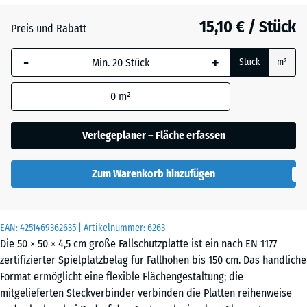
Anthrazit
- 2,80 €
15,10 € / Stück
Preis und Rabatt
-
+
Grasgrün
- 1,80 €
Stück
m²
0
m²
Himmelblau
Verlegeplaner – Fläche erfassen
Sandbeige
+ 0,30 €
Zum Warenkorb hinzufügen
Ziegelrot
- 2,70 €
EAN:
4251469362635
| Artikelnummer:
6263
Die 50 × 50 × 4,5 cm große Fallschutzplatte ist ein nach EN 1177
zertifizierter Spielplatzbelag für Fallhöhen bis 150 cm. Das handliche
Format ermöglicht eine flexible Flächengestaltung; die
mitgelieferten Steckverbinder verbinden die Platten reihenweise