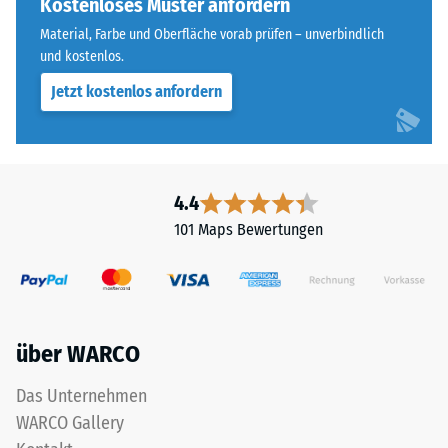
ist
Kostenloses Muster anfordern
Skalenwert 4 =
bei
Wärmeleitfähigkeit
Material, Farbe und Oberfläche vorab prüfen – unverbindlich
diesem
ca. 0,09 W/(m·K)
und kostenlos.
dunklen
Jetzt kostenlos anfordern
Frostbeständig
Farbton
jedoch
Druckfestigkeit
gering.
-
Skalenwert
4.4
Material
2
–
101 Maps Bewertungen
=
Bestandteile
und
ca.
Aufbau
0,75
mm
über WARCO
verbleibende
Das
Das Unternehmen
Produkt
Eindellung
WARCO Gallery
ist
nach