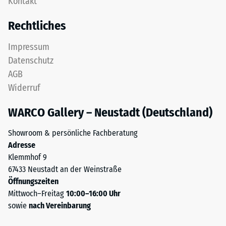
Kontakt
feinem
24
ELT-
Rechtliches
Granulat
Stunden
bildet
Entlastung
Impressum
eine
Datenschutz
(BS
abriebfeste,
AGB
rutschhemmende
7188)
Widerruf
Oberfläche.
Die
WARCO Gallery – Neustadt (Deutschland)
untere
Schicht
/ 5
Showroom & persönliche Fachberatung
aus
Adresse
gröberem
Klemmhof 9
ELT-
67433 Neustadt an der Weinstraße
Granulat
Öffnungszeiten
unterstützt
Die
Mittwoch–Freitag
10:00–16:00 Uhr
Elastizität,
Druckfestigkeit
sowie
nach Vereinbarung
Stoßdämpfung
eines
und
Werkstoffes