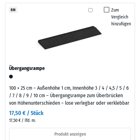
kein
Charakter,
austauschen, sodass der Belag pflegeleicht bleibt und sich
Produkt
Scheinbare
der
Zum
RM
langfristig wirtschaftlich nutzen lässt.
für
Dichte -
Vergleich
Spielbereichen
den
Skalenwert
hinzufügen
und
1 = bis 780
Produktvergleich
Freiluftanlagen
kg/m³
ausgewählt.
eine
einladende
Stoß-, Schwingungs-
Note
und
Trittschalldämmung
verleiht.
Übergangsrampe
– Skalenwert 4 =
starke Dämpfung
Material
Rutschfestigkeit Klasse
100 × 25 cm – Außenhöhe 1 cm, Innenhöhe 3 / 4 / 4,5 / 5 / 6
–
DS (EN 14041) -
/ 7 / 8 / 9 / 10 cm – Übergangsrampe zum Überbrücken
Bestandteile
Skalenwert 3 =
von Höhenunterschieden – lose verlegbar oder verklebbar
und
Gleitreibungskoeffizient
Aufbau
17,50 € / Stück
ca. 0,45
17,50 € / lfd. m.
Abriebfestigkeit
- Beständigkeit
Produkt anzeigen
Das
gegen