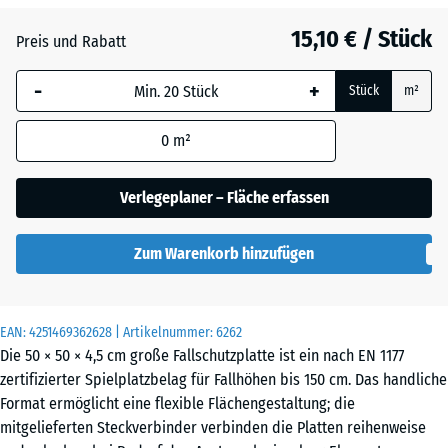
Anthrazit
- 2,80 €
15,10 € / Stück
Preis und Rabatt
-
+
Grasgrün
- 1,80 €
Stück
m²
0
m²
Sandbeige
+ 0,30 €
Verlegeplaner – Fläche erfassen
Schiefergrau
Zum Warenkorb hinzufügen
Ziegelrot
- 2,70 €
EAN:
4251469362628
| Artikelnummer:
6262
Die 50 × 50 × 4,5 cm große Fallschutzplatte ist ein nach EN 1177
zertifizierter Spielplatzbelag für Fallhöhen bis 150 cm. Das handliche
Format ermöglicht eine flexible Flächengestaltung; die
mitgelieferten Steckverbinder verbinden die Platten reihenweise