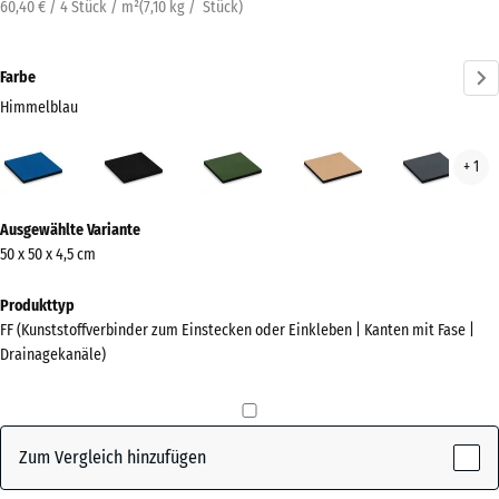
60,40 € / 4 Stück / m²
(
7,10
kg
/ Stück)
Farbe
Himmelblau
Himmelblau
Anthrazit
Grasgrün
Sandbeige
Schi
+ 1
(active)
Mehr
Ausgewählte Variante
Informationen
50 x 50 x 4,5 cm
zu
den
Produkttyp
Farben?
FF (Kunststoffverbinder zum Einstecken oder Einkleben | Kanten mit Fase |
Drainagekanäle)
Farbpalette
anzeigen
(active)
Himmelblau
Zum Vergleich hinzufügen