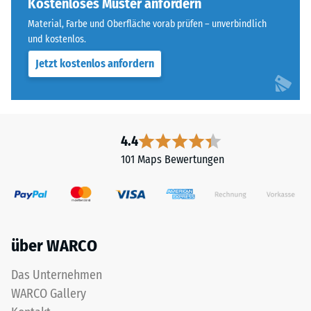
Kostenloses Muster anfordern
Skalenwert 4 =
of
Wärmeleitfähigkeit
Material, Farbe und Oberfläche vorab prüfen – unverbindlich
Life
ca. 0,09 W/(m·K)
und kostenlos.
Tyres"
Jetzt kostenlos anfordern
Frostbeständig
und
bezeichnet
Druckfestigkeit
Gummigranulat,
-
das
Skalenwert
aus
4.4
dem
2
101 Maps Bewertungen
Recycling
=
von
ca.
Altreifen
gewonnen
0,75
wird.
mm
über WARCO
Die
verbleibende
obere
Das Unternehmen
Nutzschicht
Eindellung
WARCO Gallery
aus
nach