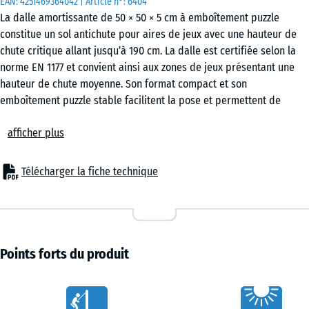
EAN:
4251469364042
| Article n°:
6404
La dalle amortissante de 50 × 50 × 5 cm à emboîtement puzzle
constitue un sol antichute pour aires de jeux avec une hauteur de
chute critique allant jusqu’à 190 cm. La dalle est certifiée selon la
norme EN 1177 et convient ainsi aux zones de jeux présentant une
hauteur de chute moyenne. Son format compact et son
emboîtement puzzle stable facilitent la pose et permettent de
remplacer facilement des dalles individuelles si nécessaire.
afficher plus
Domaines d’utilisation
La dalle en caoutchouc de 5 cm est utilisée partout où les enfants
doivent être protégés en cas de chute jusqu’à 190 cm. Les
Télécharger la fiche technique
applications typiques comprennent les équipements de jeux avec
une hauteur moyenne à plus importante, tels que les structures
d’escalade combinées, les tours d’escalade, les filets d’escalade,
les grands toboggans ou les installations de jeux plus complexes
dans les cours d’école et les aires de jeux publiques.
Points forts du produit
Structure et matériau
La dalle est fabriquée à partir de granulats de caoutchouc ELT liés
Caractéristiques
au polyuréthane. ELT signifie « End of Life Tyres » et désigne des