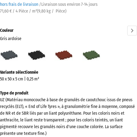
hors frais de livraison
/
Livraison sous environ
7-14 jours
71,60 € / 4 Pièce / m²
(
9,80
kg
/ Pièce)
Couleur
Gris ardoise
Gris
Anthracite
Rouge
Vert
ardoise
brique
herbe
(active)
Plus
Variante sélectionnée
d'informations
50 x 50 x 5 cm | 0,25 m²
sur
les
Type de produit
couleurs
UZ (Matériau monocouche à base de granulés de caoutchouc issus de pneus
?
recyclés (ELT), « End of Life Tyres », à granulométrie fine à moyenne, composé
de NR et de SBR liés par un liant polyuréthane. Pour les coloris noirs et
Afficher
anthracite, le liant reste transparent ; pour les coloris teintés, un liant
la
pigmenté recouvre les granulés noirs d'une couche colorée. La surface
palette
présente une texture fine.)