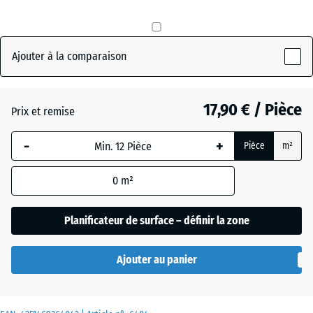
de
couleurs
Gris
Ajouter à la comparaison
(active)
ardoise
17,90 € / Pièce
Prix et remise
Anthracite
- 0,50 €
-
+
Pièce
m²
Rouge
0
m²
brique
Planificateur de surface – définir la zone
Vert
+ 0,60 €
herbe
Ajouter au panier