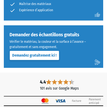
et
Maîtrise des matériaux
Résistance
structure
Expérience d’application
à l'usure
abrasive –
Valeur de
l'échelle 4
Matériau
=
bicouche
Demander des échantillons gratuits
"excellent"
composé
Vérifier le matériau, la couleur et la surface à l’avance –
(BS 7188)
de
gratuitement et sans engagement.
granulés
Perméabilité
Demandez gratuitement ici !
à l'eau (EN
de
12616) –
caoutchouc
Échelle 5 =
issus
Infiltration
de
environ 1000
pneus
4.4
mm/h (1000
recyclés
l/h/m²)
101 avis sur Google Maps
(ELT),
Résistance
«
au
End
glissement