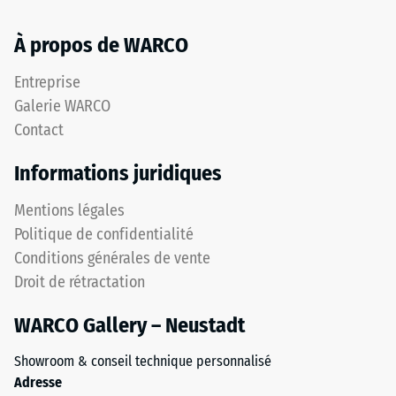
of
(EN 16165) –
Life
Valeur de
À propos de WARCO
Tyres
l’échelle 4 =
»,
angle moyen
Entreprise
liés
d’acceptation
Galerie WARCO
par
env. 16°,
Contact
un
groupe R10
liant
Isolation
Informations juridiques
polyuréthane.
thermique –
La
Valeur de
Mentions légales
couche
l’échelle 4 =
Politique de confidentialité
d'usure
Conductivité
Conditions générales de vente
en
thermique
ELT
Droit de rétractation
env. 0,09
à
W/(m·K)
WARCO Gallery – Neustadt
granulométrie
Résistant
fine
au gel
Showroom & conseil technique personnalisé
présente
Résistance
Adresse
une