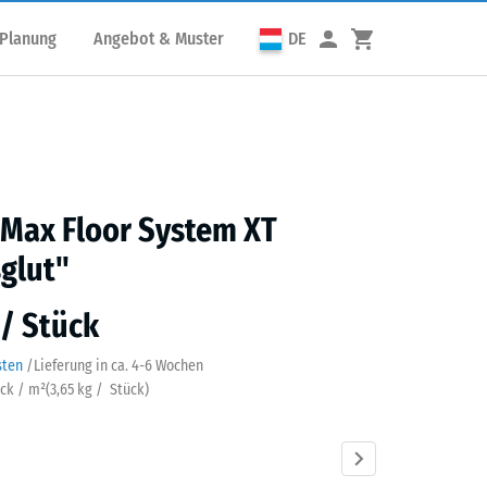
 Planung
Angebot & Muster
DE
 Max Floor System XT
glut"
 / Stück
sten
/
Lieferung in ca.
4-6 Wochen
ück / m²
(
3,65
kg
/ Stück)