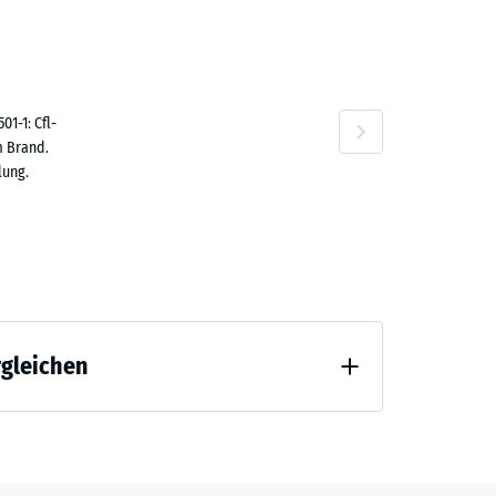
80 €
n
1-1: Cfl-
m Brand.
lung.
,80 €
rgleichen
 Entlastung (BS 7188)
,50 €