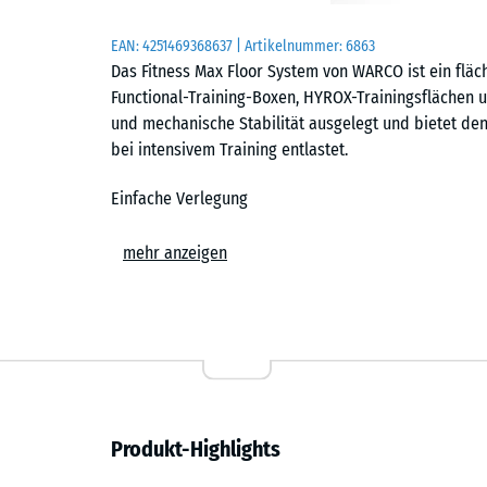
EAN:
4251469368637
| Artikelnummer:
6863
Das Fitness Max Floor System von WARCO ist ein fläc
Functional-Training-Boxen, HYROX-Trainingsflächen un
und mechanische Stabilität ausgelegt und bietet d
bei intensivem Training entlastet.
Einfache Verlegung
Die Platten werden schwimmend, also ohne weitere 
mehr anzeigen
Untergrund verlegt. Die kalibrierte Puzzleverzahnung 
zusammen und ist dank der fehlenden Fase in der Fl
Stich- oder Kreissäge vorgenommen werden. Einzelne
austauschen oder ergänzen.
Abriebfest und belastbar
Produkt-Highlights
Die dichte Materialstruktur ist auf den harten Dauer
Hanteln, Racks und Gerätefüße hinterlassen keine da