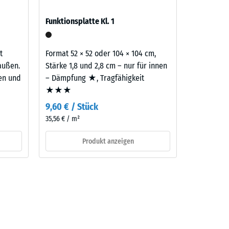
Funktionsplatte Kl. 1
aufbau
t
Format 52 × 52 oder 104 × 104 cm,
außen.
Stärke 1,8 und 2,8 cm – nur für innen
ten und
– Dämpfung ★, Tragfähigkeit
★★★
9,60 € / Stück
35,56 € / m²
Produkt anzeigen