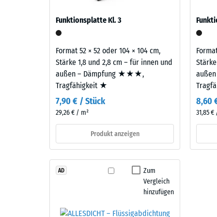
Bestandteile
verbl
auf Balkonen, Laubengängen und Dachterrassen, 
und
Funktionsplatte Kl. 3
Funkti
gelangen. Alle Lagen werden lose übereinander ver
Einde
Aufbau
samt Übertragungswegen, nicht für eine einzelne P
nach
Format 52 × 52 oder 104 × 104 cm,
Format
Dieses
24
Stärke 1,8 und 2,8 cm – für innen und
Stärke
Produkt
Stund
außen – Dämpfung ★★★,
außen
ist
Tragfähigkeit ★
Tragf
Entla
zweilagig
7,90 € / Stück
8,60 
aufgebaut.
(BS
29,26 € / m²
31,85 €
Die
7188)
ca.
Produkt anzeigen
2
mm
starke
4 / 5
Zum
AD
Nutzschicht
Vergleich
besteht
hinzufügen
aus
neu