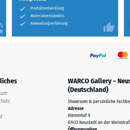
Produktentwicklung
ng
Materialverständnis
Anwendungserfahrung
ten
.
tiefe
liches
WARCO Gallery – Neu
(Deutschland)
sum
tigkeit
chutz
Showroom & persönliche Fachbe
Adresse
Klemmhof 9
f
67433 Neustadt an der Weinstra
Öffnungszeiten