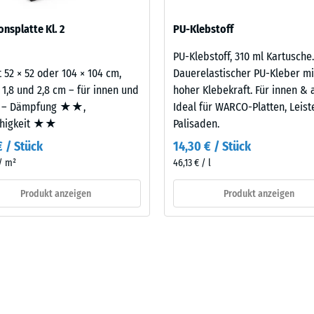
eibende
sofern Schwingungen über angebundene Bauteile in genutzte Räume
onsplatte Kl. 2
PU-Klebstoff
legt. Ein Nachweis nach DIN 4109 gilt für den vollständigen Bauteil
llung
latte.
PU-Klebstoff, 310 ml Kartusche.
 52 × 52 oder 104 × 104 cm,
Dauerelastischer PU-Kleber mi
 1,8 und 2,8 cm – für innen und
hoher Klebekraft. Für innen & 
en
 – Dämpfung ★★,
Ideal für WARCO-Platten, Leis
ähigkeit ★★
Palisaden.
stung
€ / Stück
14,30 € / Stück
 / m²
46,13 € / l
Produkt anzeigen
Produkt anzeigen