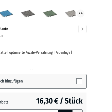
sglut
Atlantik
Dunkelgrauer
Englischer
Grauer
+ 4
ve)
Granit
Rasen
Granit
riante
 cm
Platte | optimierte Puzzle-Verzahnung | Fadenfuge |
e
)
(active)
lut
ch hinzufügen
16,30 € / Stück
abatt
e, blau
rauer