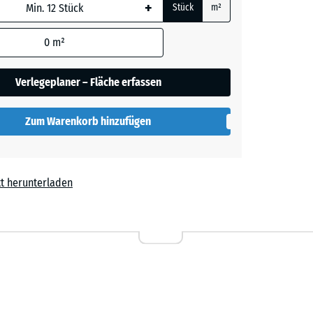
+
Stück
m²
 wird
den
0
m²
en nicht
her
gegeben)
Verlegeplaner – Fläche erfassen
rechnung
Zum Warenkorb hinzufügen
t herunterladen
l