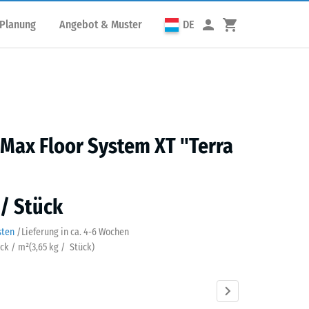
 Planung
Angebot & Muster
DE
 Max Floor System XT "Terra
 / Stück
sten
/
Lieferung in ca.
4-6 Wochen
ück / m²
(
3,65
kg
/ Stück)