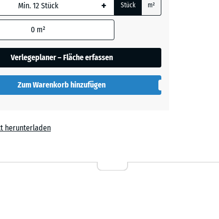
+
Stück
m²
rauer
 wird
den
0
m²
en nicht
gegeben)
her
Verlegeplaner – Fläche erfassen
rechnung
Zum Warenkorb hinzufügen
lut
t herunterladen
l