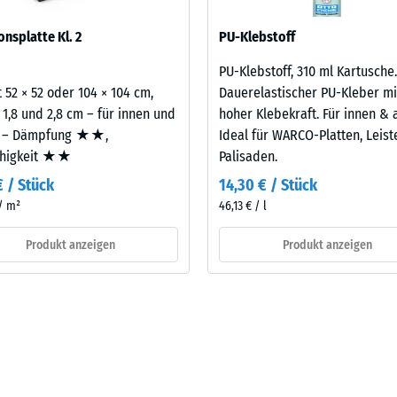
eibende
sofern Schwingungen über angebundene Bauteile in genutzte Räume
onsplatte Kl. 2
PU-Klebstoff
legt. Ein Nachweis nach DIN 4109 gilt für den vollständigen Bauteil
llung
latte.
PU-Klebstoff, 310 ml Kartusche.
 52 × 52 oder 104 × 104 cm,
Dauerelastischer PU-Kleber mi
 1,8 und 2,8 cm – für innen und
hoher Klebekraft. Für innen & 
en
 – Dämpfung ★★,
Ideal für WARCO-Platten, Leis
ähigkeit ★★
Palisaden.
stung
€ / Stück
14,30 € / Stück
 / m²
46,13 € / l
Produkt anzeigen
Produkt anzeigen