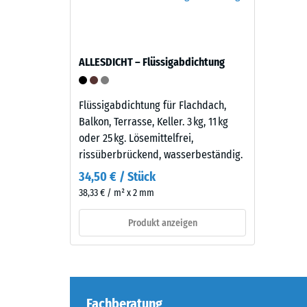
mm
Die
starke
Druckfes
Nutzschicht
eines
besteht
Werkstof
ALLESDICHT – Flüssigabdichtung
aus
beschrei
neu
seinen
hergestelltem,
Flüssigabdichtung für Flachdach,
Widerst
durchgefärbtem
Balkon, Terrasse, Keller. 3 kg, 11 kg
gegen
und
oder 25 kg. Lösemittelfrei,
punktuel
schadstofffreiem
rissüberbrückend, wasserbeständig.
Belastun
EPDM-
Sie
34,50 € / Stück
Granulat
gibt
38,33 € / m² x 2 mm
(Ethylen-
an,
Propylen-
Produkt anzeigen
in
Dien-
welchem
Kautschuk),
Maße
gebunden
der
mit
Werkstof
Polyurethan.
Fachberatung
unter