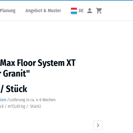
 Planung
Angebot & Muster
DE
 Max Floor System XT
 Granit"
 / Stück
sten
/
Lieferung in ca.
4-6 Wochen
ück / m²
(
3,65
kg
/ Stück)