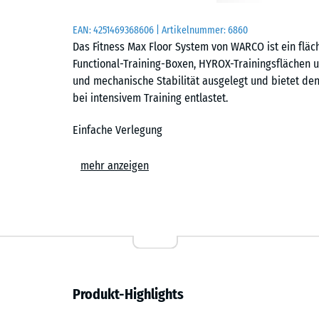
EAN:
4251469368606
| Artikelnummer:
6860
Das Fitness Max Floor System von WARCO ist ein fläc
Functional-Training-Boxen, HYROX-Trainingsflächen un
und mechanische Stabilität ausgelegt und bietet d
bei intensivem Training entlastet.
Einfache Verlegung
Die Platten werden schwimmend, also ohne weitere 
mehr anzeigen
Untergrund verlegt. Die kalibrierte Puzzleverzahnung 
zusammen und ist dank der fehlenden Fase in der Fl
Stich- oder Kreissäge vorgenommen werden. Einzelne
austauschen oder ergänzen.
Abriebfest und belastbar
Produkt-Highlights
Die dichte Materialstruktur ist auf den harten Dauer
Hanteln, Racks und Gerätefüße hinterlassen keine da