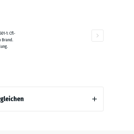
80 €
n
1-1: Cfl-
m Brand.
lung.
,80 €
rgleichen
 Entlastung (BS 7188)
,50 €