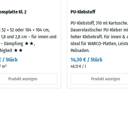
eibende
sofern Schwingungen über angebundene Bauteile in genutzte Räume
onsplatte Kl. 2
PU-Klebstoff
legt. Ein Nachweis nach DIN 4109 gilt für den vollständigen Bauteil
llung
latte.
PU-Klebstoff, 310 ml Kartusche.
 52 × 52 oder 104 × 104 cm,
Dauerelastischer PU-Kleber mi
 1,8 und 2,8 cm – für innen und
hoher Klebekraft. Für innen & 
en
 – Dämpfung ★★,
Ideal für WARCO-Platten, Leis
ähigkeit ★★
Palisaden.
stung
€ / Stück
14,30 € / Stück
 / m²
46,13 € / l
Produkt anzeigen
Produkt anzeigen