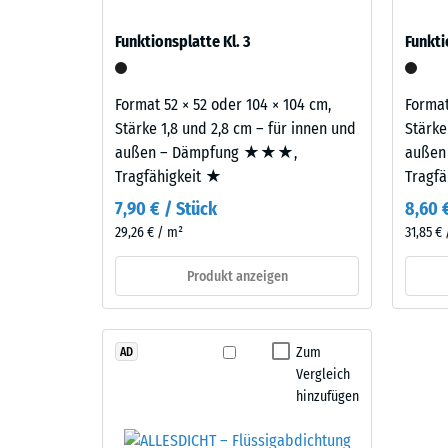
wirkendes
verbl
auf Balkonen, Laubengängen und Dachterrassen, 
Farbbild
Funktionsplatte Kl. 3
Funkti
gelangen. Alle Lagen werden lose übereinander ver
wie
Einde
samt Übertragungswegen, nicht für eine einzelne P
geschliffener
nach
Stein.
Format 52 × 52 oder 104 × 104 cm,
Format
24
Stärke 1,8 und 2,8 cm – für innen und
Stärke
Stund
außen – Dämpfung ★★★,
außen
Material
Tragfähigkeit ★
Tragf
–
Entla
Bestandteile
7,90 € / Stück
8,60 
(BS
und
29,26 € / m²
31,85 €
7188)
Aufbau
Produkt anzeigen
Dieses
Produkt
4 / 5
Zum
AD
ist
Vergleich
zweilagig
hinzufügen
aufgebaut.
Die