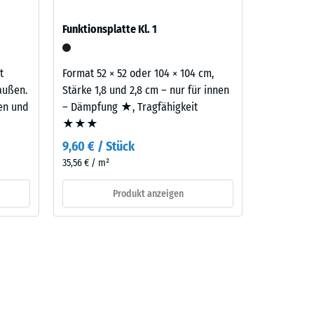
Funktionsplatte Kl. 1
aufbau
t
Format 52 × 52 oder 104 × 104 cm,
außen.
Stärke 1,8 und 2,8 cm – nur für innen
ten und
– Dämpfung ★, Tragfähigkeit
★★★
9,60 € / Stück
35,56 € / m²
Produkt anzeigen