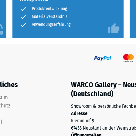
Produktentwicklung
ng
Materialverständnis
Anwendungserfahrung
ten
.
tiefe
liches
WARCO Gallery – Neu
(Deutschland)
sum
tigkeit
chutz
Showroom & persönliche Fachbe
Adresse
Klemmhof 9
f
67433 Neustadt an der Weinstra
Öffnungszeiten