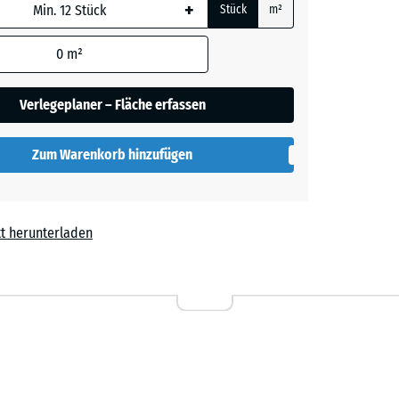
+
Stück
m²
rauer
 wird
den
0
m²
en nicht
gegeben)
her
Verlegeplaner – Fläche erfassen
rechnung
Zum Warenkorb hinzufügen
lut
t herunterladen
l