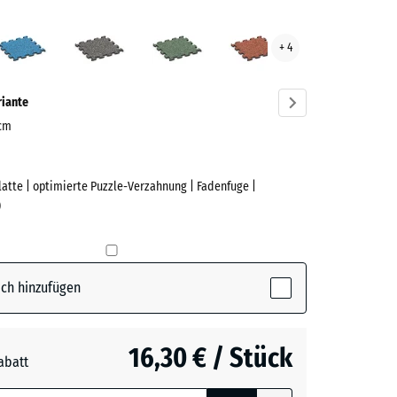
er
Atlantik
Dunkelgrauer
Englischer
Feuersglut
+ 4
t
Granit
Rasen
ve)
riante
 cm
Platte | optimierte Puzzle-Verzahnung | Fadenfuge |
e
)
ctive)
ch hinzufügen
16,30 € / Stück
abatt
e, blau