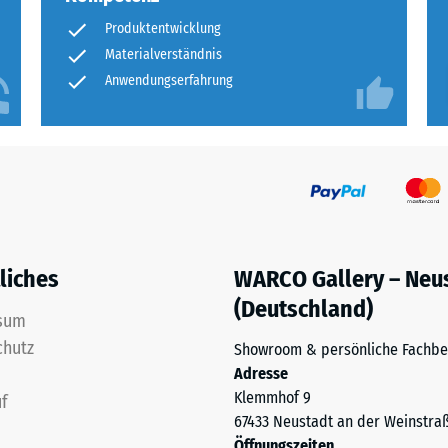
Produktentwicklung
ng
Materialverständnis
Anwendungserfahrung
ten
.
tiefe
liches
WARCO Gallery – Neu
(Deutschland)
sum
tigkeit
chutz
Showroom & persönliche Fachbe
Adresse
Klemmhof 9
f
67433 Neustadt an der Weinstra
Öffnungszeiten