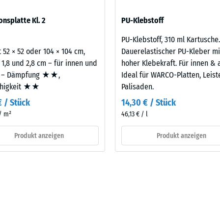
eibende
sofern Schwingungen über angebundene Bauteile in genutzte Räume
onsplatte Kl. 2
PU-Klebstoff
legt. Ein Nachweis nach DIN 4109 gilt für den vollständigen Bauteil
llung
latte.
PU-Klebstoff, 310 ml Kartusche.
 52 × 52 oder 104 × 104 cm,
Dauerelastischer PU-Kleber mi
 1,8 und 2,8 cm – für innen und
hoher Klebekraft. Für innen & 
en
 – Dämpfung ★★,
Ideal für WARCO-Platten, Leis
ähigkeit ★★
Palisaden.
stung
€ / Stück
14,30 € / Stück
 / m²
46,13 € / l
Produkt anzeigen
Produkt anzeigen