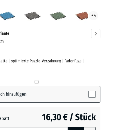
an
Atlantik
Dunkelgrauer
Englischer
Feuersglut
+ 4
ge
Granit
Rasen
ve)
riante
 cm
Platte | optimierte Puzzle-Verzahnung | Fadenfuge |
e
)
active)
ch hinzufügen
16,30 € / Stück
abatt
e, blau