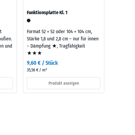
Funktionsplatte Kl. 1
aufbau
t
Format 52 × 52 oder 104 × 104 cm,
außen.
Stärke 1,8 und 2,8 cm – nur für innen
ten und
– Dämpfung ★, Tragfähigkeit
★★★
9,60 € / Stück
35,56 € / m²
Produkt anzeigen