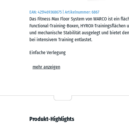
EAN:
4251469368675
| Artikelnummer:
6867
Das Fitness Max Floor System von WARCO ist ein fläc
Functional-Training-Boxen, HYROX-Trainingsflächen un
und mechanische Stabilität ausgelegt und bietet d
bei intensivem Training entlastet.
Einfache Verlegung
Die Platten werden schwimmend, also ohne weitere 
mehr anzeigen
Untergrund verlegt. Die kalibrierte Puzzleverzahnung 
zusammen und ist dank der fehlenden Fase in der Fl
Stich- oder Kreissäge vorgenommen werden. Einzelne
austauschen oder ergänzen.
Abriebfest und belastbar
Produkt-Highlights
Die dichte Materialstruktur ist auf den harten Dauer
Hanteln, Racks und Gerätefüße hinterlassen keine da