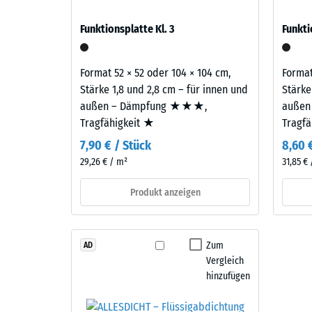
erinnert.
verbl
auf Balkonen, Laubengängen und Dachterrassen, 
Funktionsplatte Kl. 3
Funkti
gelangen. Alle Lagen werden lose übereinander ver
Einde
Material
samt Übertragungswegen, nicht für eine einzelne P
–
nach
Format 52 × 52 oder 104 × 104 cm,
Format
Bestandteile
24
Stärke 1,8 und 2,8 cm – für innen und
Stärke
und
Stund
außen – Dämpfung ★★★,
außen
Aufbau
Tragfähigkeit ★
Tragf
Entla
7,90 € / Stück
8,60 
Dieses
(BS
29,26 € / m²
31,85 €
Produkt
7188)
ist
Produkt anzeigen
zweilagig
aufgebaut.
Die
4 / 5
Zum
AD
ca.
Vergleich
2
hinzufügen
mm
starke