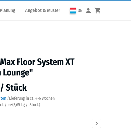
 Planung
Angebot & Muster
DE
 Max Floor System XT
n Lounge"
 / Stück
sten
/
Lieferung in ca.
4-6 Wochen
ück / m²
(
3,65
kg
/ Stück)