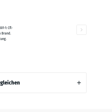
80 €
n
1-1: Cfl-
m Brand.
lung.
,80 €
rgleichen
 Entlastung (BS 7188)
,50 €