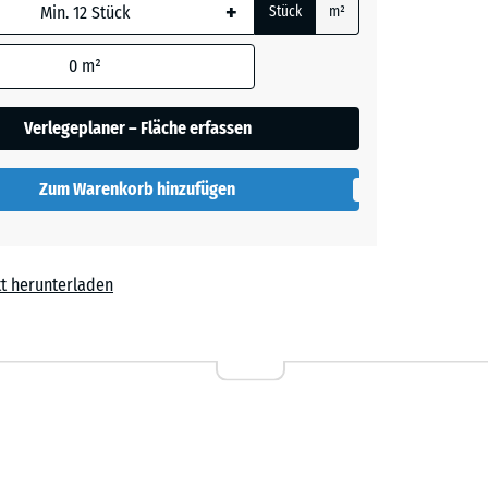
+
Stück
m²
rauer
 wird
den
0
m²
en nicht
gegeben)
her
Verlegeplaner – Fläche erfassen
rechnung
Zum Warenkorb hinzufügen
lut
t herunterladen
l