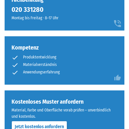
eine
allen
020 331280
geringere
vier
Widerstandsfähigkeit
Montag bis Freitag · 8–17 Uhr
Seiten
gegenüber
ausgebildet.
Punktbelastungen
Die
hinweist.
runde
Punktbelastungen
Kompetenz
Zahnform
entstehen
sorgt
Produktentwicklung
z.
für
B.
Materialverständnis
einen
durch
Anwendungserfahrung
besonders
Schuhe
stabilen
mit
Plattenverbund
hohen
und
Absätzen,
Kostenloses Muster anfordern
verhindert
Möbelbeine,
ein
Material, Farbe und Oberfläche vorab prüfen – unverbindlich
Pflanzkübel
Aufeinanderrutschen
und kostenlos.
auf
der
Jetzt kostenlos anfordern
Rollen