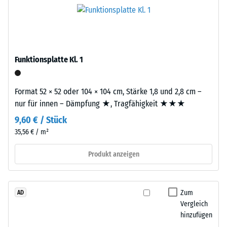
Life
eines
Tyres"
Werkstoffes
–
beschreibt
das
seinen
Granulat
Widerstand
Funktionsplatte Kl. 1
stammt
gegen
aus
punktuelle
dem
Format 52 × 52 oder 104 × 104 cm, Stärke 1,8 und 2,8 cm –
Belastungen.
Recycling
nur für innen – Dämpfung ★, Tragfähigkeit ★★★
Sie
von
gibt
9,60 € / Stück
Altreifen.
an,
35,56 € / m²
Die
in
Basisschicht
Produkt anzeigen
welchem
wird
Maße
mit
der
hoher
Werkstoff
Zum
AD
Dichte
unter
Vergleich
gepresst.
der
hinzufügen