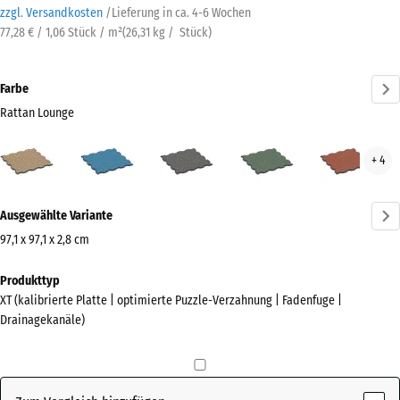
zzgl. Versandkosten
/
Lieferung in ca.
4-6 Wochen
77,28 € / 1,06 Stück / m²
(
26,31
kg
/ Stück)
Farbe
Rattan Lounge
Rattan
Atlantik
Dunkelgrauer
Englischer
Feue
+ 4
Lounge
Granit
Rasen
(active)
Mehr
Ausgewählte Variante
Informationen
zu
97,1 x 97,1 x 2,8 cm
den
Abmessungen
Produkttyp
Farben?
für
XT (kalibrierte Platte | optimierte Puzzle-Verzahnung | Fadenfuge |
den
Farbpalette
Drainagekanäle)
Versand
anzeigen
1010
Rattan
x
(active)
Lounge
1010