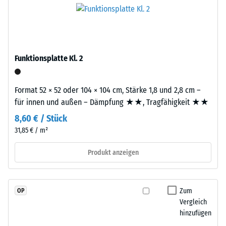
und
ca. 15°, Gruppe
Platte.
schadstofffreiem
R10
EPDM-
Wärmedämmung -
Granulat
Skalenwert 3 =
(Ethylen-
Funktionsplatte Kl. 2
Wärmeleitfähigkeit
Propylen-
ca. 0,11 W/(m·K)
Dien-
Druckfestigkeit
Format 52 × 52 oder 104 × 104 cm, Stärke 1,8 und 2,8 cm –
Kautschuk),
-
für innen und außen – Dämpfung ★★, Tragfähigkeit ★★
gebunden
mit
Skalenwert
8,60 € / Stück
Polyurethan.
31,85 € / m²
4
Die
=
Nutzschicht
Produkt anzeigen
hat
ca.
eine
0,25
geschlossene
Zum
OP
mm
Oberfläche.
Vergleich
Die
hinzufügen
verbleibende
Basisschicht