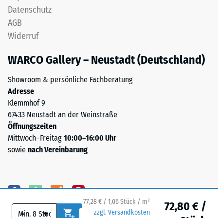
einer
hält
Datenschutz
Fläche
die
AGB
von
obere
Widerruf
100
Schicht
mm²
lagestabil.
WARCO Gallery – Neustadt (Deutschland)
(entspricht
Da
1
die
Showroom & persönliche Fachberatung
cm²)
Kanten
Adresse
mit
rechtwinklig
Klemmhof 9
einer
geschnitten
67433 Neustadt an der Weinstraße
Kraft
sind
Öffnungszeiten
von
–
Mittwoch–Freitag
10:00–16:00 Uhr
1000
ohne
sowie
nach Vereinbarung
N
Fase
(ca.
–
105
entsteht
kg)
lediglich
auf
77,28 € / 1,06 Stück / m²
eine
72,80 € /
eine
-
+
zzgl. Versandkosten
kaum