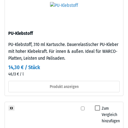
Eindellung
besteht
nach
aus
gereinigtem,
24
schwarzem
Stunden
PU-Klebstoff
ELT-
Entlastung
Gummigranulat
PU-Klebstoff, 310 ml Kartusche. Dauerelastischer PU-Kleber
feiner
(BS
mit hoher Klebekraft. Für innen & außen. Ideal für WARCO-
Körnung,
7188)
Platten, Leisten und Palisaden.
gebunden
14,30 € / Stück
mit
46,13 € / l
Polyurethan.
Die
Produkt anzeigen
/ 5
Abkürzung
ELT
steht
Zum
XX
für
Vergleich
„End
Die
hinzufügen
of
Druckfestigkeit