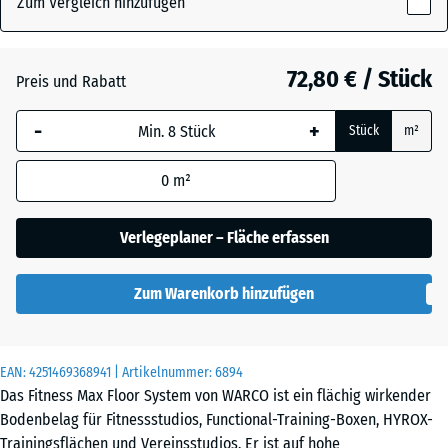
Zum Vergleich hinzufügen
x
28
mm
Atlantik
72,80 € / Stück
Preis und Rabatt
Die gewählte, blau
-
+
Stück
m²
umrandete
Dunkelgrauer
Abmessung wird
Granit
0
m²
(sofern in den
Produktdaten nicht
anders angegeben)
Verlegeplaner – Fläche erfassen
Englischer
für die
Rasen
Bedarfsberechnung
Zum Warenkorb hinzufügen
verwendet.
Feuersglut
97,1
x
EAN:
4251469368941
| Artikelnummer:
6894
97,1
Das Fitness Max Floor System von WARCO ist ein flächig wirkender
x
Bodenbelag für Fitnessstudios, Functional-Training-Boxen, HYROX-
Grauer
2,8
Trainingsflächen und Vereinsstudios. Er ist auf hohe
Granit