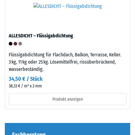
Einwirkung
Einbau
einer
–
definierten
Verarbeitung
Kraft
–
nachgibt.
ALLESDICHT – Flüssigabdichtung
Montage
Eine
geringe
Eindringtiefe
Flüssigabdichtung für Flachdach, Balkon, Terrasse, Keller.
weist
3 kg, 11 kg oder 25 kg. Lösemittelfrei, rissüberbrückend,
auf
wasserbeständig.
eine
34,50 € / Stück
hohe
Die
38,33 € / m² x 2 mm
Druckfestigkeit
Puzzleverzahnung
hin,
ist
Produkt anzeigen
während
mit
eine
gerundeten,
größere
wellenförmigen
Eindringtiefe
Zähnen
auf
an
Fachberatung