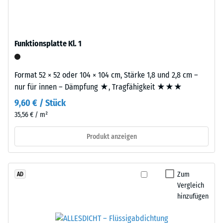
Werkstoffes
–
beschreibt
das
seinen
Granulat
Widerstand
Funktionsplatte Kl. 1
stammt
gegen
aus
punktuelle
dem
Format 52 × 52 oder 104 × 104 cm, Stärke 1,8 und 2,8 cm –
Belastungen.
Recycling
nur für innen – Dämpfung ★, Tragfähigkeit ★★★
Sie
von
gibt
9,60 € / Stück
Altreifen.
an,
35,56 € / m²
Die
in
Basisschicht
Produkt anzeigen
welchem
wird
Maße
mit
der
hoher
Werkstoff
Zum
AD
Dichte
unter
Vergleich
gepresst.
der
hinzufügen
Einwirkung
Einbau
einer