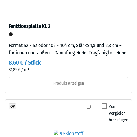
schadstofffreiem
R10
EPDM-
Wärmedämmung -
Granulat
Skalenwert 3 =
(Ethylen-
Funktionsplatte Kl. 2
Wärmeleitfähigkeit
Propylen-
ca. 0,11 W/(m·K)
Dien-
Druckfestigkeit
Format 52 × 52 oder 104 × 104 cm, Stärke 1,8 und 2,8 cm –
Kautschuk),
-
für innen und außen – Dämpfung ★★, Tragfähigkeit ★★
gebunden
mit
Skalenwert
8,60 € / Stück
Polyurethan.
31,85 € / m²
4
Die
=
Nutzschicht
Produkt anzeigen
hat
ca.
eine
0,25
geschlossene
Zum
OP
mm
Oberfläche.
Vergleich
Die
hinzufügen
verbleibende
Basisschicht
Eindellung
besteht