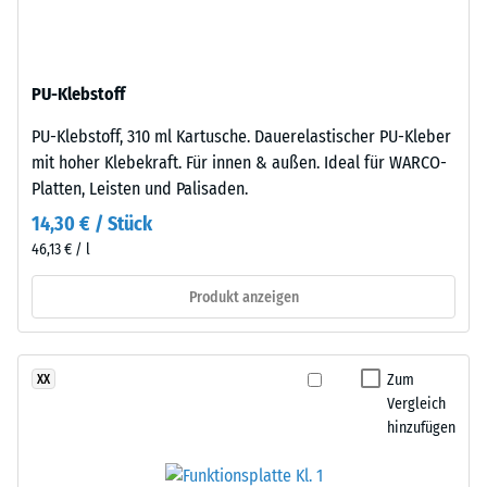
nach
aus
gereinigtem,
24
schwarzem
Stunden
PU-Klebstoff
ELT-
Entlastung
Gummigranulat
PU-Klebstoff, 310 ml Kartusche. Dauerelastischer PU-Kleber
feiner
(BS
mit hoher Klebekraft. Für innen & außen. Ideal für WARCO-
Körnung,
7188)
Platten, Leisten und Palisaden.
gebunden
14,30 € / Stück
mit
46,13 € / l
Polyurethan.
Die
Produkt anzeigen
/ 5
Abkürzung
ELT
steht
Zum
XX
für
Vergleich
„End
Die
hinzufügen
of
Druckfestigkeit
Life
eines
Tyres"