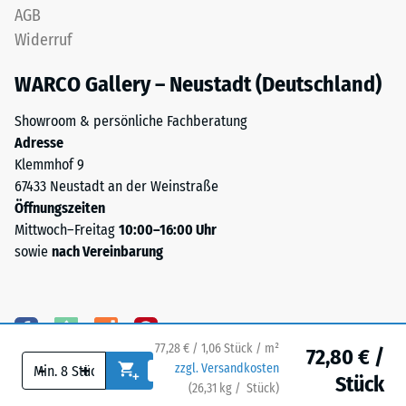
die
AGB
von
obere
Widerruf
100
Schicht
mm²
lagestabil.
WARCO Gallery – Neustadt (Deutschland)
(entspricht
Da
1
die
Showroom & persönliche Fachberatung
cm²)
Kanten
Adresse
mit
rechtwinklig
Klemmhof 9
einer
geschnitten
67433 Neustadt an der Weinstraße
Kraft
sind
Öffnungszeiten
von
–
Mittwoch–Freitag
10:00–16:00 Uhr
1000
ohne
sowie
nach Vereinbarung
N
Fase
(ca.
–
105
entsteht
kg)
lediglich
auf
77,28 € / 1,06 Stück / m²
eine
72,80 € /
eine
-
+
zzgl. Versandkosten
kaum
Stück
Materialprobe
(
26,31
kg
/ Stück)
Ihr sicherer Bodenbelag.
sichtbare