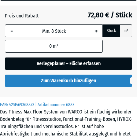
28
mm
Atlantik
72,80 € / Stück
Preis und Rabatt
Die gewählte, blau
-
+
Stück
m²
umrandete
Dunkelgrauer
Abmessung wird
Granit
0
m²
(sofern in den
Produktdaten nicht
anders angegeben)
Verlegeplaner – Fläche erfassen
Englischer
für die
Rasen
Bedarfsberechnung
Zum Warenkorb hinzufügen
verwendet.
Feuersglut
97,1
x
EAN:
4251469368873
| Artikelnummer:
6887
97,1
Das Fitness Max Floor System von WARCO ist ein flächig wirkender
x
Lavendel
Bodenbelag für Fitnessstudios, Functional-Training-Boxen, HYROX-
2,8
Trainingsflächen und Vereinsstudios. Er ist auf hohe
cm
Abriebfestigkeit und mechanische Stabilität ausgelegt und bietet