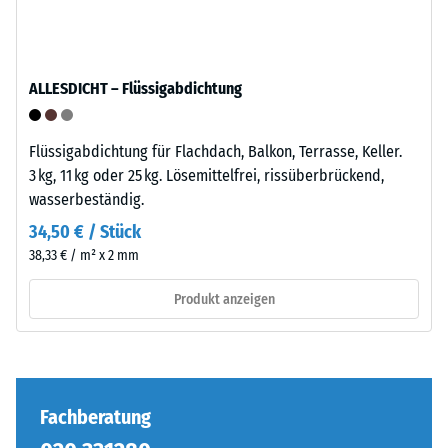
–
definierten
Verarbeitung
Kraft
–
nachgibt.
ALLESDICHT – Flüssigabdichtung
Montage
Eine
geringe
Eindringtiefe
Flüssigabdichtung für Flachdach, Balkon, Terrasse, Keller.
weist
3 kg, 11 kg oder 25 kg. Lösemittelfrei, rissüberbrückend,
auf
wasserbeständig.
eine
34,50 € / Stück
hohe
Die
38,33 € / m² x 2 mm
Druckfestigkeit
Puzzleverzahnung
hin,
ist
Produkt anzeigen
während
mit
eine
gerundeten,
größere
wellenförmigen
Eindringtiefe
Zähnen
auf
an
Fachberatung
eine
allen