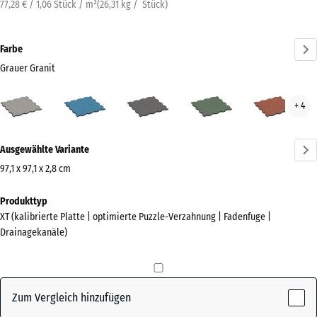
77,28 € / 1,06 Stück / m²
(
26,31
kg
/ Stück)
Farbe
Grauer Granit
Grauer
Atlantik
Dunkelgrauer
Englischer
Feue
+ 4
Granit
Granit
Rasen
(active)
Mehr
Ausgewählte Variante
Informationen
zu
97,1 x 97,1 x 2,8 cm
den
Abmessungen
Produkttyp
Farben?
für
XT (kalibrierte Platte | optimierte Puzzle-Verzahnung | Fadenfuge |
den
Farbpalette
Drainagekanäle)
Versand
anzeigen
1010
Grauer
x
(active)
Granit
1010
Zum Vergleich hinzufügen
x