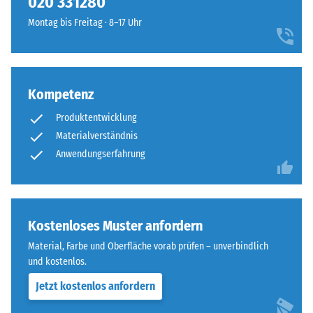
020 331280
geringere
vier
Widerstandsfähigkeit
Montag bis Freitag · 8–17 Uhr
Seiten
gegenüber
ausgebildet.
Punktbelastungen
Die
hinweist.
runde
Punktbelastungen
Kompetenz
Zahnform
entstehen
sorgt
Produktentwicklung
z.
für
B.
Materialverständnis
einen
durch
Anwendungserfahrung
besonders
Schuhe
stabilen
mit
Plattenverbund
hohen
und
Absätzen,
Kostenloses Muster anfordern
verhindert
Möbelbeine,
ein
Material, Farbe und Oberfläche vorab prüfen – unverbindlich
Pflanzkübel
Aufeinanderrutschen
und kostenlos.
auf
der
Jetzt kostenlos anfordern
Rollen
Zähne.
oder
Diese