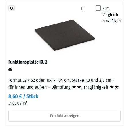
geringere
Zum
XX
Widerstandsfähigkeit
Vergleich
gegenüber
hinzufügen
Punktbelastungen
hinweist.
Die
Punktbelastungen
Platten
entstehen
werden
z.
präzise
B.
aus
Funktionsplatte Kl. 2
durch
einem
Schuhe
größeren
mit
Format 52 × 52 oder 104 × 104 cm, Stärke 1,8 und 2,8 cm –
Format
hohen
für innen und außen – Dämpfung ★★, Tragfähigkeit ★★
geschnitten,
Absätzen,
wobei
8,60 € / Stück
Möbelbeine,
die
31,85 € / m²
Pflanzkübel
Puzzleverzahnung
auf
Produkt anzeigen
an
Rollen
den
oder