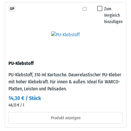
Rändern
Gerätefüße.
entsteht.
Zum
OP
Zur
Jede
Vergleich
Bestimmung
hinzufügen
Seite
der
kann
Druckfestigkeit
an
wird
jede
das
Seite
Prüfverfahren
einer
nach
PU-Klebstoff
anderen
BS
Platte
PU-Klebstoff, 310 ml Kartusche. Dauerelastischer PU-Kleber
7188:1998
angelegt
mit hoher Klebekraft. Für innen & außen. Ideal für WARCO-
angewendet.
werden.
Platten, Leisten und Palisaden.
Dabei
Die
wird
14,30 € / Stück
Verzahnung
ein
46,13 € / l
greift
Prüfkörper
passgenau
mit
Produkt anzeigen
ineinander
einer
und