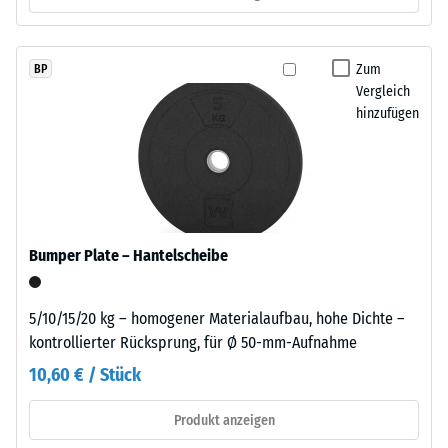
gelangen. Alle Lagen werden lose übereinander verlegt. Ein
R10
nachdunkelt.
Nachweis nach DIN 4109 gilt für den vollständigen
Wärmedämmung -
Bauteilaufbau samt Übertragungswegen, nicht für eine einzelne
Zum
BP
Skalenwert 3 =
Material
Platte.
Vergleich
Wärmeleitfähigkeit
–
hinzufügen
ca. 0,11 W/(m·K)
Bestandteile
Druckfestigkeit
und
Aufbau
-
Skalenwert
5
Das
Bumper Plate – Hantelscheibe
=
Produkt
besteht
ca.
5/10/15/20 kg – homogener Materialaufbau, hohe Dichte –
aus
0
kontrollierter Rücksprung, für Ø 50-mm-Aufnahme
gereinigtem,
mm
10,60 € / Stück
schwarzem
ELT-
verbleibende
Produkt anzeigen
Gummigranulat
Eindellung
feiner