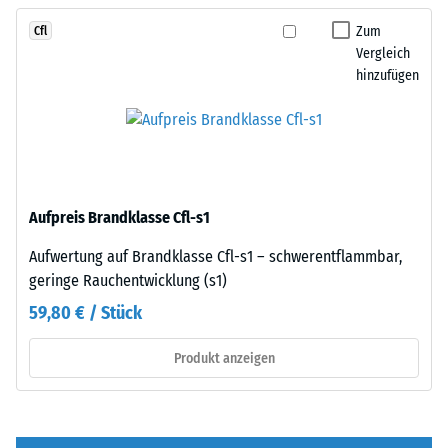
Fläche
bildet
von
Zum
Cfl
eine
100
Vergleich
feste,
mm²
hinzufügen
lagestabile
(entspricht
Verbindung.
1
Da
cm²)
die
mit
Kanten
einer
rechtwinklig
Aufpreis Brandklasse Cfl-s1
Kraft
geschnitten
von
sind
Aufwertung auf Brandklasse Cfl-s1 – schwerentflammbar,
1000
–
geringe Rauchentwicklung (s1)
N
ohne
59,80 € / Stück
(ca.
Fase
105
–
Produkt anzeigen
kg)
entsteht
auf
lediglich
eine
eine
Materialprobe
kaum