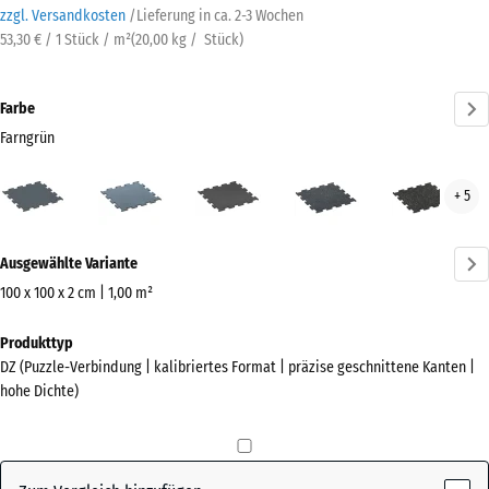
zzgl. Versandkosten
/
Lieferung in ca.
2-3 Wochen
53,30 € / 1 Stück / m²
(
20,00
kg
/ Stück)
Farbe
Farngrün
Farngrün
Altsilber
Anthrazit
Leicht
Leic
+ 5
(active)
Blau
Gelb
Gesprenkelt
Gesp
Mehr
Ausgewählte Variante
Informationen
zu
100 x 100 x 2 cm | 1,00 m²
den
Abmessungen
Produkttyp
Farben?
für
DZ (Puzzle-Verbindung | kalibriertes Format | präzise geschnittene Kanten |
den
Farbpalette
hohe Dichte)
Versand
anzeigen
1060
(active)
Farngrün
x
1060