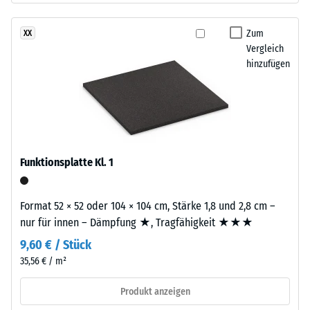
nach
Körnung
und
Zum
XX
24
einem
Vergleich
Stunden
hinzufügen
Polyurethan-
Entlastung
Bindemittel.
Die
(BS
Abkürzung
7188)
ELT
steht
Funktionsplatte Kl. 1
für
„End
/ 5
of
Format 52 × 52 oder 104 × 104 cm, Stärke 1,8 und 2,8 cm –
Life
nur für innen – Dämpfung ★, Tragfähigkeit ★★★
Tyres“
9,60 € / Stück
–
35,56 € / m²
das
Die
Granulat
Druckfestigkeit
Produkt anzeigen
stammt
eines