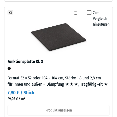
aus
Werkstoffes
dem
beschreibt
Zum
XX
Recycling
seinen
Vergleich
von
Widerstand
hinzufügen
Altreifen.
gegen
Daraus
punktuelle
ergibt
Belastungen.
sich
Sie
eine
gibt
gleichmäßige,
an,
Funktionsplatte Kl. 3
fein
in
strukturierte
welchem
und
Format 52 × 52 oder 104 × 104 cm, Stärke 1,8 und 2,8 cm –
Maße
verdichtete
für innen und außen – Dämpfung ★★★, Tragfähigkeit ★
der
Oberfläche.
7,90 € / Stück
Werkstoff
Für
unter
29,26 € / m²
schwarze
der
bzw.
Produkt anzeigen
Einwirkung
anthrazitfarbene