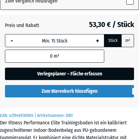
Zum Vergleich hinzufügen
x
20
Altsilber
mm
53,30 € / Stück
Preis und Rabatt
Die gewählte, blau
Anthrazit
- 12,20 €
-
+
Stück
m²
umrandete
Abmessung wird
0
m²
(sofern in den
Leicht Blau
Produktdaten nicht
- 44,90 €
Gesprenkelt
anders angegeben)
Verlegeplaner – Fläche erfassen
für die
Bedarfsberechnung
Leicht Gelb
Zum Warenkorb hinzufügen
verwendet.
- 44,90 €
Gesprenkelt
100
x
EAN:
4251469361614
| Artikelnummer:
6161
100
Leicht Grau
Der Fitness Performance Elite Trainingsboden ist ein kalibriert
- 12,60 €
x 2
Gesprenkelt
zugeschnittener Indoor-Bodenbelag aus PU-gebundenem
cm
Gummigranulat. Er kombiniert eine dichte Materialstruktur mit