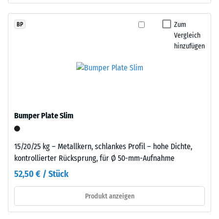
einer
Produkte
definierten
wird
Kraft
Zum
BP
ein
Vergleich
nachgibt.
farbloses,
hinzufügen
Eine
für
geringe
farbige
Eindringtiefe
Varianten
weist
ein
auf
pigmentiertes
eine
Bindemittel
Bumper Plate Slim
hohe
verwendet.
Druckfestigkeit
hin,
15/20/25 kg – Metallkern, schlankes Profil – hohe Dichte,
Einbau
während
kontrollierter Rücksprung, für Ø 50-mm-Aufnahme
–
eine
52,50 € / Stück
Verarbeitung
größere
–
Eindringtiefe
Produkt anzeigen
Montage
auf
eine