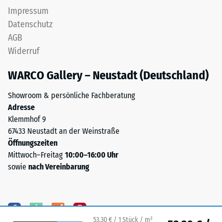
herum
dem
Impressum
intakt
Untergrund
Datenschutz
bleibt
auf.
AGB
und
Eine
keine
Widerruf
Drainage
Risse,
unter
Spalten
WARCO Gallery – Neustadt (Deutschland)
der
oder
Fläche
Showroom & persönliche Fachberatung
Löcher
ist
Adresse
aufweist.
bei
Klemmhof 9
Diese
dieser
67433 Neustadt an der Weinstraße
Anforderung
Ausführung
Öffnungszeiten
wird
nicht
Mittwoch–Freitag
10:00–16:00 Uhr
für
vorgesehen;
sowie
nach Vereinbarung
jeden
ist
Skalenwert
eine
erfüllt.
Entwässerung
Die
erforderlich,
Einstufung
muss
53,30 € / 1 Stück / m²