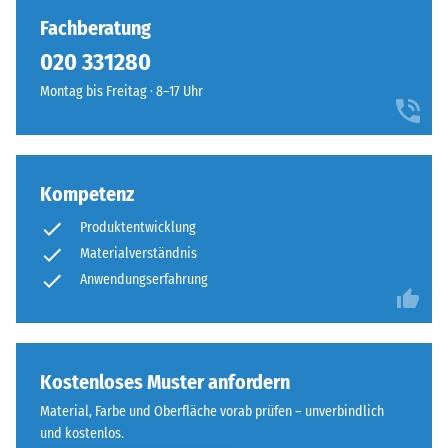
gedrückt.
sichtbare
Fachberatung
Die
Haarfuge.
020 331280
resultierende
Bei
Eindrucktiefe
Montag bis Freitag · 8–17 Uhr
gleichem
wird
Farbdesign
zunächst
sind
unmittelbar
die
nach
Platten
Kompetenz
der
kaum
Belastung
Produktentwicklung
zu
und
Materialverständnis
erkennen,
dann
Anwendungserfahrung
die
in
Oberfläche
regelmäßigen
wirkt
Abständen
durchgehend
über
Kostenloses Muster anfordern
und
einen
einheitlich.
Material, Farbe und Oberfläche vorab prüfen – unverbindlich
Zeitraum
und kostenlos.
von