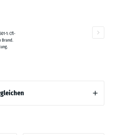
,50 €
n
1-1: Cfl-
m Brand.
lung.
rgleichen