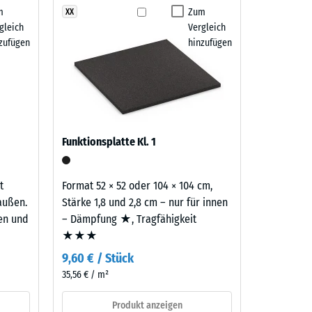
m
Zum
XX
 7188)
gleich
Vergleich
m²)
zufügen
hinzufügen
 R10
Funktionsplatte Kl. 1
t
Format 52 × 52 oder 104 × 104 cm,
außen.
Stärke 1,8 und 2,8 cm – nur für innen
ten und
– Dämpfung ★, Tragfähigkeit
★★★
9,60 € / Stück
35,56 € / m²
Produkt anzeigen