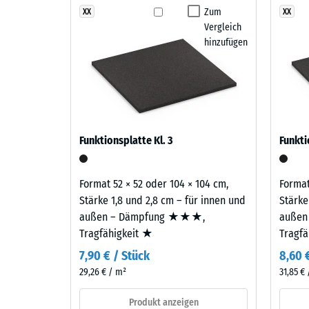
Funktionsplatten XX verlegt werden. Je nach Stärke, 
Englischer
Zum
XX
XX
Abriebfe
Dämpfung, Dämmung und Stabilität auf die Gegeben
Vergleich
Rasen
verhindert Spannungen, wie sie bei einschichtigen 
Wasserd
hinzufügen
vereint
verlängert die Nutzungsdauer der Fläche.
verschiedene
Rutschh
Grün-
Zweilagiger Aufbau
Wärmedä
und
Dunkelgrüntöne
Frostbe
Der Belag ist zweilagig aufgebaut: Die Nutzschicht 
zu
Schei
EPDM-Gummigranulat sichert Farbbeständigkeit und O
Funktionsplatte Kl. 3
Funkti
einem
Gummigranulat übernimmt Tragfähigkeit und Stoßd
Dicht
satten,
-
dichten
Format 52 × 52 oder 104 × 104 cm,
Format
Farbbild,
Skale
Stärke 1,8 und 2,8 cm – für innen und
Stärke
das
außen – Dämpfung ★★★,
außen
2
an
Tragfähigkeit ★
Tragf
=
gepflegten
7,90 € / Stück
8,60 
Rasen
780
29,26 € / m²
31,85 €
erinnert.
bis
Produkt anzeigen