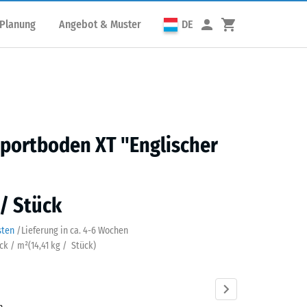
 Planung
Angebot & Muster
DE
portboden XT "Englischer
 / Stück
sten
/
Lieferung in ca.
4-6 Wochen
ück / m²
(
14,41
kg
/ Stück)