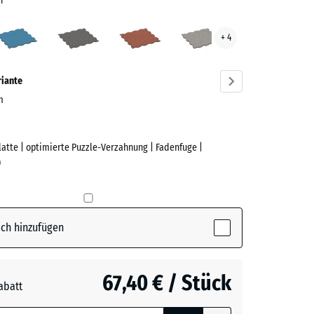
n
scher
Atlantik
Dunkelgrauer
Feuersglut
Grauer
+ 4
n
Granit
Granit
ve)
riante
cm
Platte | optimierte Puzzle-Verzahnung | Fadenfuge |
e
)
her
ctive)
ch hinzufügen
67,40 € / Stück
abatt
e, blau