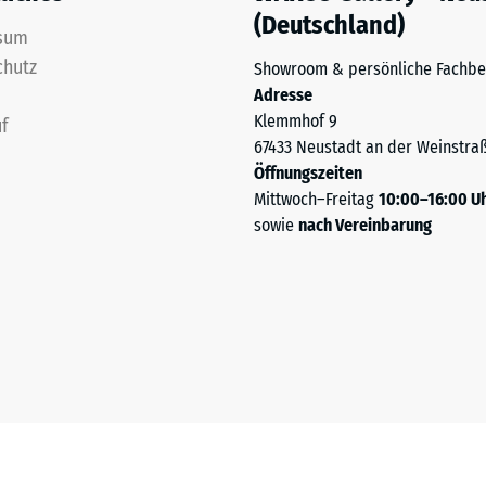
rweise
(Deutschland)
n
sum
chutz
Showroom & persönliche Fachbe
Adresse
Klemmhof 9
f
67433 Neustadt an der Weinstra
Öffnungszeiten
Mittwoch–Freitag
10:00–16:00 U
are
sowie
nach Vereinbarung
ten
s
ich
llen,
et