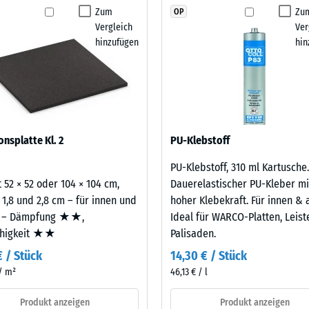
kein
Format und Dichte der Funktionsplatten lassen sich
Zum
Zu
OP
stigkeit - Beständigkeit gegen abrasiven Verschleiß - Skalenwert 2 = "gut" (BS
Produkt
heiten vor Ort abstimmen. Der Sandwichaufbau
Vergleich
Ver
für
Gummigranulatplatten auftreten können, und
urchlässigkeit (EN 12616) - Skalenwert 4 = Infiltration ca. 600 mm/h (600 l/h/
hinzufügen
hin
den
emmung (EN 16165) - Skalenwert 4 = mittlerer Akzeptanzwinkel ca. 16°, Gruppe
Produktvergleich
ausgewählt.
mmung - Skalenwert 2 = Wärmeleitfähigkeit ca. 0,12 W/(m·K)
ständig
aus neu hergestelltem, UV-stabilem, durchgefärbtem
nbare
berflächenqualität; die Basisschicht aus ELT-
onsplatte Kl. 2
PU-Klebstoff
ämpfung.
e
PU-Klebstoff, 310 ml Kartusche.
 52 × 52 oder 104 × 104 cm,
Dauerelastischer PU-Kleber mi
nwert
 1,8 und 2,8 cm – für innen und
hoher Klebekraft. Für innen & 
 – Dämpfung ★★,
Ideal für WARCO-Platten, Leis
ähigkeit ★★
Palisaden.
€ / Stück
14,30 € / Stück
 / m²
46,13 € / l
Produkt anzeigen
Produkt anzeigen