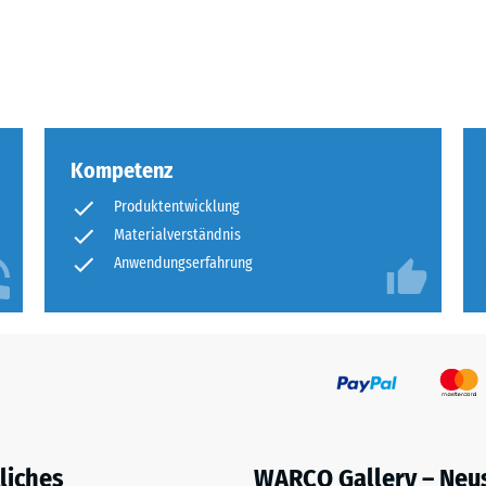
olumen,
eßlich
Kompetenz
me
Produktentwicklung
Materialverständnis
chlüsse.
Anwendungserfahrung
en
liches
WARCO Gallery – Neu