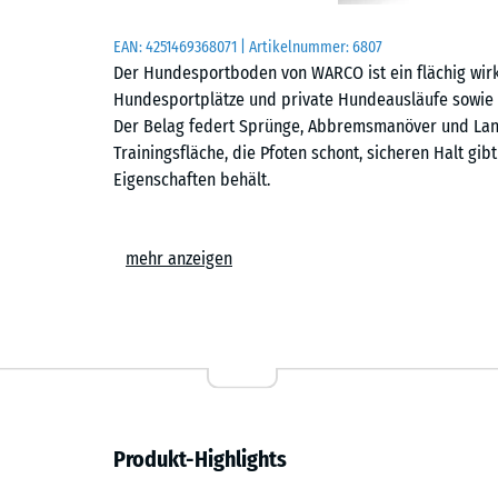
EAN:
4251469368071
| Artikelnummer:
6807
Der Hundesportboden von WARCO ist ein flächig wirk
Hundesportplätze und private Hundeausläufe sowie 
Der Belag federt Sprünge, Abbremsmanöver und Lan
Trainingsfläche, die Pfoten schont, sicheren Halt gi
Eigenschaften behält.
Einfache Verlegung
mehr anzeigen
Die Platten werden schwimmend, also ohne weitere 
Untergrund verlegt. Die kalibrierte Puzzleverzahnung 
zusammen und ist dank der fehlenden Fase in der Fl
Stich- oder Kreissäge vorgenommen werden. Einzelne
austauschen oder ergänzen. Da keine Befestigung erf
auch als temporärer Veranstaltungsboden, der schn
Format 98 × 98 cm ist für die Verlegung unter Dach
Produkt-Highlights
46 × 46 cm eignet sich für den Einsatz im Freien und