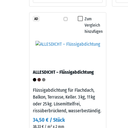
840
Material
kg/m³
–
Bestandteile
Zum
AD
und
Vergleich
Aufbau
hinzufügen
2 / 5
Dieses
Produkt
ist
zweilagig
Die
ALLESDICHT – Flüssigabdichtung
aufgebaut.
scheinb
Die
Dichte
ca.
Flüssigabdichtung für Flachdach,
eines
3
Balkon, Terrasse, Keller. 3 kg, 11 kg
Material
mm
oder 25 kg. Lösemittelfrei,
beschrei
starke
rissüberbrückend, wasserbeständig.
das
Nutzschicht
Verhältn
34,50 € / Stück
besteht
seiner
38,33 € / m² x 2 mm