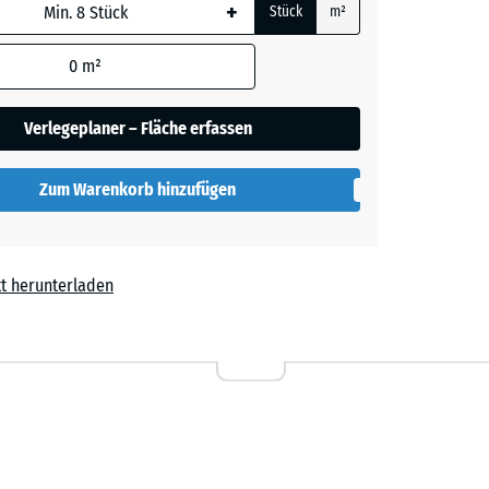
+
Stück
m²
rauer
 wird
den
0
m²
en nicht
gegeben)
lut
Verlegeplaner – Fläche erfassen
rechnung
Zum Warenkorb hinzufügen
t herunterladen
l