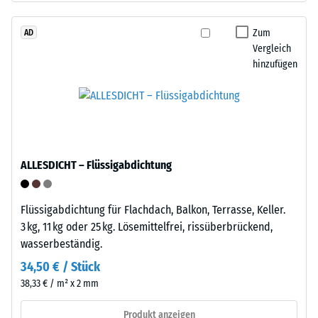
den
Recycling
Produkten
von
Zum
AD
von
Vergleich
Altreifen.
WARCO
hinzufügen
Die
liegt
Basisschicht
dieser
wird
Wert
mit
typischerweise
Standarddichte
zwischen
gepresst.
600
ALLESDICHT – Flüssigabdichtung
und
1250
Einbau
kg/m³.
Flüssigabdichtung für Flachdach, Balkon, Terrasse, Keller.
–
Um
3 kg, 11 kg oder 25 kg. Lösemittelfrei, rissüberbrückend,
Verarbeitung
die
wasserbeständig.
–
scheinbare
Montage
34,50 € / Stück
Dichte
38,33 € / m² x 2 mm
eines
bestimmten
Produkt anzeigen