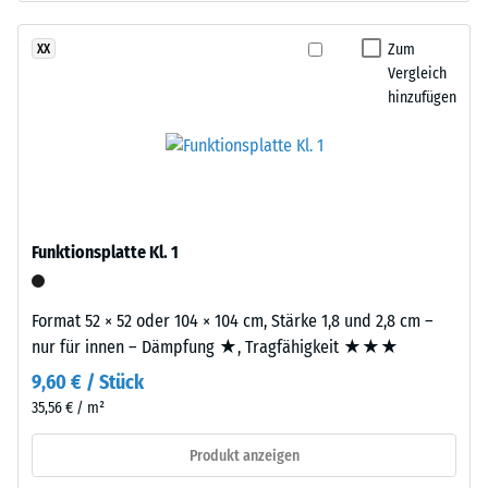
Körnung,
Dichte
gebunden
Zum
XX
eines
mit
Vergleich
Materials
Polyurethan.
hinzufügen
beschreibt
Die
das
Abkürzung
Verhältnis
ELT
seiner
steht
Masse
für
zu
„End
Funktionsplatte Kl. 1
seinem
of
Gesamtvolumen,
Life
einschließlich
Format 52 × 52 oder 104 × 104 cm, Stärke 1,8 und 2,8 cm –
Tyres"
aller
nur für innen – Dämpfung ★, Tragfähigkeit ★★★
–
Poren,
9,60 € / Stück
das
Hohlräume
Granulat
35,56 € / m²
und
stammt
Lufteinschlüsse.
Produkt anzeigen
aus
Bei
dem