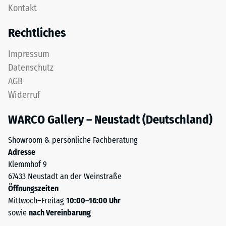
als
Kontakt
konzipiert:
Massendichte
Eine
bezeichnet,
Rechtliches
oder
gibt
mehrere
hingegen
Impressum
Lagen
das
Datenschutz
werden
Verhältnis
AGB
übereinander
der
Widerruf
verlegt,
Masse
die
eines
WARCO Gallery – Neustadt (Deutschland)
Puzzleverzahnung
Stoffes
hält
zu
Showroom & persönliche Fachberatung
die
seinem
Adresse
obere
reinen
Klemmhof 9
Schicht
Materialvolumen
67433 Neustadt an der Weinstraße
lagestabil.
ohne
Öffnungszeiten
Da
Berücksichtigung
Mittwoch–Freitag
10:00–16:00 Uhr
die
von
sowie
nach Vereinbarung
Kanten
Hohlräumen