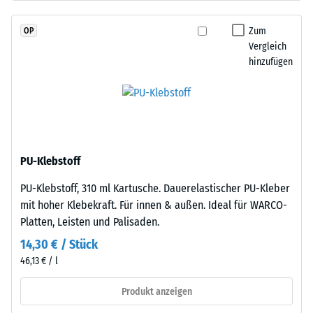
Dien-
Skalenwert
Kautschuk),
Zum
OP
2
gebunden
Vergleich
mit
=
hinzufügen
Polyurethan.
780
Die
bis
Nutzschicht
ist
840
offenporig
kg/m³
angelegt.
PU-Klebstoff
Die
PU-Klebstoff, 310 ml Kartusche. Dauerelastischer PU-Kleber
Basisschicht
mit hoher Klebekraft. Für innen & außen. Ideal für WARCO-
besteht
/ 5
Platten, Leisten und Palisaden.
aus
gereinigtem,
14,30 € / Stück
schwarzem
46,13 € / l
ELT-
Gummigranulat
Produkt anzeigen
Die
mittlerer
scheinbare