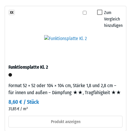
Infiltration ca. 600
aufgebaut.
mm/h (600 l/h/m²)
Zum
XX
Die
Vergleich
Rutschhemmung
ca.
hinzufügen
(EN 16165) -
3
Skalenwert 4 =
mm
mittlerer
starke
Akzeptanzwinkel
Nutzschicht
ca. 16°, Gruppe
besteht
R10
aus
Funktionsplatte Kl. 2
Wärmedämmung -
neu
Skalenwert 2 =
hergestelltem,
Wärmeleitfähigkeit
durchgefärbtem
Format 52 × 52 oder 104 × 104 cm, Stärke 1,8 und 2,8 cm –
ca. 0,12 W/(m·K)
und
für innen und außen – Dämpfung ★★, Tragfähigkeit ★★
schadstofffreiem
Frostbeständig
8,60 € / Stück
EPDM-
Scheinbare
31,85 € / m²
Granulat
Dichte
(Ethylen-
Produkt anzeigen
Propylen-
-