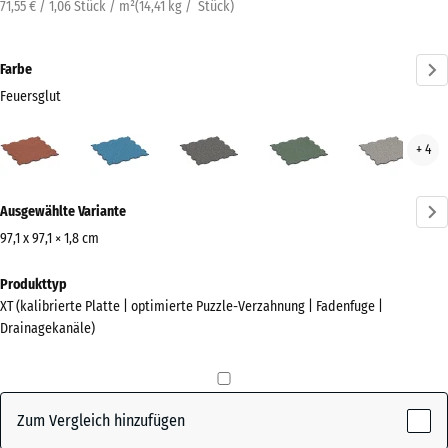
71,55 € / 1,06 Stück / m²
(
14,41
kg
/ Stück)
Farbe
Feuersglut
Feuersglut
Atlantik
Dunkelgrauer
Englischer
Grau
+ 4
(active)
Granit
Rasen
Gran
Mehr
Ausgewählte Variante
Informationen
zu
97,1 x 97,1 × 1,8 cm
den
Abmessungen
Produkttyp
Farben?
für
XT (kalibrierte Platte | optimierte Puzzle-Verzahnung | Fadenfuge |
den
Farbpalette
Drainagekanäle)
Versand
anzeigen
1010
(active)
Feuersglut
x
1010
Zum Vergleich hinzufügen
x