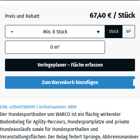
18
Atlantik
mm
67,40 € / Stück
Preis und Rabatt
Die gewählte, blau
Dunkelgrauer
-
+
Stück
m²
umrandete
Granit
Abmessung wird
0
m²
(sofern in den
Produktdaten nicht
Englischer
anders angegeben)
Verlegeplaner – Fläche erfassen
Rasen
für die
Bedarfsberechnung
Zum Warenkorb hinzufügen
verwendet.
Grauer
Granit
97,1
x
EAN:
4251469368095
| Artikelnummer:
6809
97,1
Der Hundesportboden von WARCO ist ein flächig wirkender
×
Lavendel
Bodenbelag für Agility-Parcours, Hundesportplätze und private
1,8
Hundeausläufe sowie für Hundesporthallen und
cm
Veranstaltungsflächen. Der Belag federt Sprünge, Abbremsmanöver