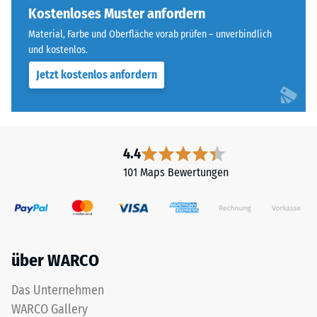
für
Kostenloses Muster anfordern
steht
einen
beispielsweise
Material, Farbe und Oberfläche vorab prüfen – unverbindlich
besonders
der
und kostenlos.
stabilen
Skalenwert
Jetzt kostenlos anfordern
Plattenverbund
2
und
für
verhindert
eine
ein
scheinbare
Aufeinanderrutschen
4.4
Dichte
der
zwischen
101 Maps Bewertungen
Zähne.
780
Diese
und
Platte
840
ist
kg/m³.
als
Die
über WARCO
Deckplatte
physikalische
in
Dichte,
Das Unternehmen
einem
auch
WARCO Gallery
Schichtsystem