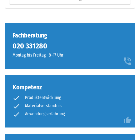
Produkts
–
anschaulich
Verarbeitung
darzustellen,
–
verwendet
Montage
Fachberatung
WARCO
eine
020 331280
Skala
Montag bis Freitag · 8–17 Uhr
von
1
bis
Die
5,
Puzzleverzahnung
Kompetenz
wobei
ist
jeder
Produktentwicklung
mit
Skalenwert
Materialverständnis
gerundeten,
einem
wellenförmigen
Anwendungserfahrung
bestimmten
Zähnen
Dichtebereich
an
entspricht.
allen
So