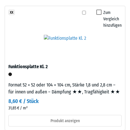
Infiltration ca. 600
und
mm/h (600 l/h/m²)
Aufbau
Zum
XX
Vergleich
Rutschhemmung
hinzufügen
(EN 16165) -
Dieses
Skalenwert 4 =
Produkt
mittlerer
ist
Akzeptanzwinkel
zweilagig
ca. 16°, Gruppe
aufgebaut.
R10
Die
Funktionsplatte Kl. 2
Wärmedämmung -
ca.
Skalenwert 2 =
3
Wärmeleitfähigkeit
mm
Format 52 × 52 oder 104 × 104 cm, Stärke 1,8 und 2,8 cm –
ca. 0,12 W/(m·K)
starke
für innen und außen – Dämpfung ★★, Tragfähigkeit ★★
Nutzschicht
Frostbeständig
8,60 € / Stück
besteht
Scheinbare
31,85 € / m²
aus
Dichte
neu
Produkt anzeigen
hergestelltem,
-