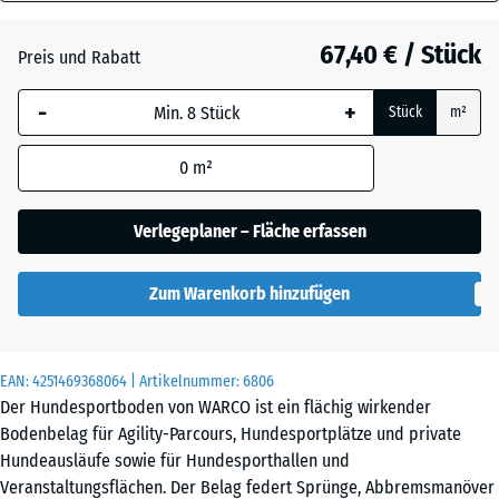
18
mm
Atlantik
67,40 € / Stück
Preis und Rabatt
Die gewählte, blau
-
+
Stück
m²
umrandete
Dunkelgrauer
Abmessung wird
Granit
0
m²
(sofern in den
Produktdaten nicht
anders angegeben)
Verlegeplaner – Fläche erfassen
Englischer
für die
Rasen
Bedarfsberechnung
Zum Warenkorb hinzufügen
verwendet.
Feuersglut
97,1
x
EAN:
4251469368064
| Artikelnummer:
6806
97,1
Der Hundesportboden von WARCO ist ein flächig wirkender
×
Bodenbelag für Agility-Parcours, Hundesportplätze und private
Lavendel
1,8
Hundeausläufe sowie für Hundesporthallen und
cm
Veranstaltungsflächen. Der Belag federt Sprünge, Abbremsmanöver