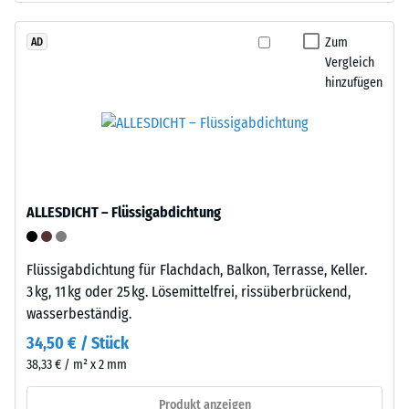
den
Tyres"
Produkten
–
Zum
AD
von
Vergleich
das
WARCO
hinzufügen
Granulat
liegt
stammt
dieser
aus
Wert
dem
typischerweise
Recycling
zwischen
von
600
ALLESDICHT – Flüssigabdichtung
Altreifen.
und
Die
1250
Basisschicht
kg/m³.
Flüssigabdichtung für Flachdach, Balkon, Terrasse, Keller.
wird
Um
3 kg, 11 kg oder 25 kg. Lösemittelfrei, rissüberbrückend,
mit
die
wasserbeständig.
Standarddichte
scheinbare
34,50 € / Stück
gepresst.
Dichte
38,33 € / m² x 2 mm
eines
bestimmten
Einbau
Produkt anzeigen