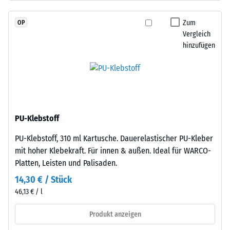
durchgefärbtem
Skalenwert
und
Zum
OP
2
schadstofffreiem
Vergleich
EPDM-
=
hinzufügen
Granulat
780
(Ethylen-
bis
Propylen-
Dien-
840
Kautschuk),
kg/m³
gebunden
PU-Klebstoff
mit
PU-Klebstoff, 310 ml Kartusche. Dauerelastischer PU-Kleber
Polyurethan.
mit hoher Klebekraft. Für innen & außen. Ideal für WARCO-
Die
/ 5
Platten, Leisten und Palisaden.
Nutzschicht
ist
14,30 € / Stück
offenporig
46,13 € / l
angelegt.
Die
Produkt anzeigen
Die
Basisschicht
scheinbare