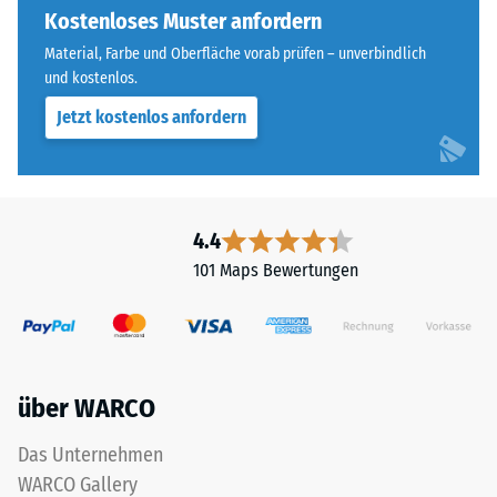
vier
Kostenloses Muster anfordern
steht
Seiten
beispielsweise
Material, Farbe und Oberfläche vorab prüfen – unverbindlich
ausgebildet.
der
und kostenlos.
Die
Skalenwert
Jetzt kostenlos anfordern
runde
2
Zahnform
für
sorgt
eine
für
scheinbare
einen
4.4
Dichte
besonders
zwischen
101 Maps Bewertungen
stabilen
780
Plattenverbund
und
und
840
verhindert
kg/m³.
ein
Die
über WARCO
Aufeinanderrutschen
physikalische
der
Dichte,
Das Unternehmen
Zähne.
auch
WARCO Gallery
Diese