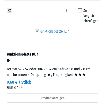
besteht
Dichte
aus
Zum
XX
eines
gereinigtem,
Vergleich
Materials
schwarzem
hinzufügen
beschreibt
ELT-
das
Gummigranulat
Verhältnis
mittlerer
seiner
Körnung,
Masse
gebunden
zu
mit
Funktionsplatte Kl. 1
seinem
Polyurethan.
Gesamtvolumen,
Die
einschließlich
Format 52 × 52 oder 104 × 104 cm, Stärke 1,8 und 2,8 cm –
Abkürzung
aller
nur für innen – Dämpfung ★, Tragfähigkeit ★★★
ELT
Poren,
9,60 € / Stück
steht
Hohlräume
für
35,56 € / m²
und
„End
Lufteinschlüsse.
Produkt anzeigen
of
Bei
Life