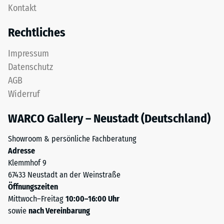
als
Kontakt
Platte
Massendichte
ist
bezeichnet,
Rechtliches
als
gibt
Deckplatte
hingegen
Impressum
in
das
Datenschutz
einem
Verhältnis
AGB
Schichtsystem
der
Widerruf
konzipiert:
Masse
Eine
eines
WARCO Gallery – Neustadt (Deutschland)
oder
Stoffes
mehrere
zu
Showroom & persönliche Fachberatung
Lagen
seinem
Adresse
werden
reinen
Klemmhof 9
übereinander
Materialvolumen
67433 Neustadt an der Weinstraße
verlegt,
ohne
Öffnungszeiten
die
Berücksichtigung
Mittwoch–Freitag
10:00–16:00 Uhr
Puzzleverzahnung
von
sowie
nach Vereinbarung
hält
Hohlräumen